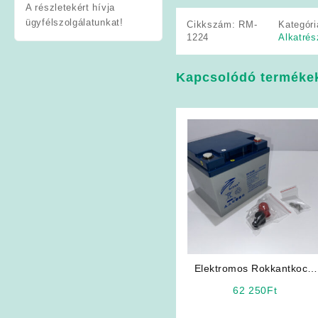
A részletekért hívja
ügyfélszolgálatunkat!
Cikkszám:
RM-
Kategór
1224
Alkatrés
Kapcsolódó terméke
Elektromos Rokkantkocsi
Akkumulátor: RITAR 12V
62 250
Ft
50Ah