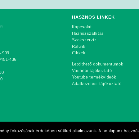
HASZNOS LINKEK
ft.
Kapcsolat
Házhozszállítás
Szakszerviz
Rólunk
4-999
Cikkek
9451-436
Letölthető dokumentumok
Vásárlói tájékoztató
00
Youtube termékvideók
00
Adatkezelési tájékoztató
élmény fokozásának érdekében sütiket alkalmazunk. A honlapunk használa
Copyright 2021 Rekord-Mobil Kft.