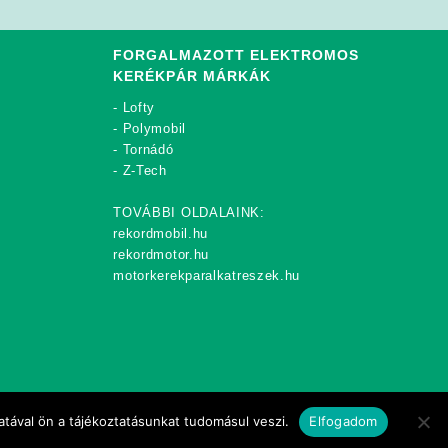
FORGALMAZOTT ELEKTROMOS
KERÉKPÁR MÁRKÁK
-
Lofty
-
Polymobil
-
Tornádó
-
Z-Tech
TOVÁBBI OLDALAINK:
rekordmobil.hu
rekordmotor.hu
motorkerekparalkatreszek.hu
tával ön a tájékoztatásunkat tudomásul veszi.
Elfogadom