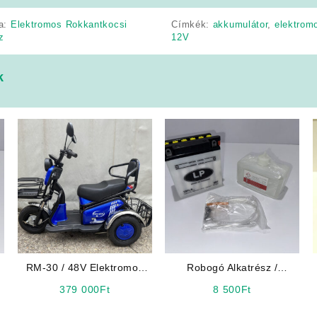
ia:
Elektromos Rokkantkocsi
Címkék:
akkumulátor
,
elektrom
z
12V
k
RM-30 / 48V Elektromos
Robogó Alkatrész /
Háromkerekű
Kiegészítő: Landport YB5L-
379 000
Ft
8 500
Ft
(Rokkantkocsi)
B Akkumulátor 12V 5Ah