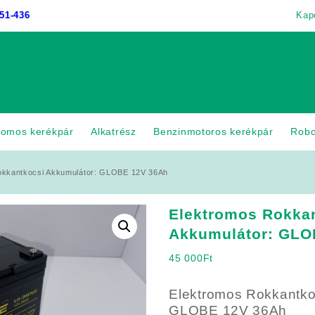
51-436
Kap
romos kerékpár
Alkatrész
Benzinmotoros kerékpár
Rob
okkantkocsi Akkumulátor: GLOBE 12V 36Ah
Elektromos Rokka
Akkumulátor: GLO
45 000
Ft
Elektromos Rokkantko
GLOBE 12V 36Ah