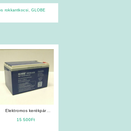
os rokkantkocsi
,
GLOBE
Elektromos kerékpár
akkumulátor 12V 12Ah 6-
15 500
Ft
DZM-12 csavaros