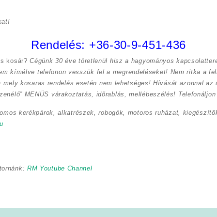
at!
Rendelés:
+36-30-9-451-436
cs kosár?
Cégünk 30 éve töretlenül hisz a hagyományos kapcsolatte
 nem kímélve
telefonon vesszük fel a megrendeléseket! Nem ritka a fe
a mely kosaras rendelés esetén nem lehetséges! Hívását azonnal az ü
zenélő” MENÜS várakoztatás, időrablás, mellébeszélés! Telefonáljon 
romos kerékpárok, alkatrészek, robogók, motoros ruházat, kiegészítők
u
tornánk:
RM Youtube Channel