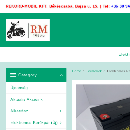
Skip
REKORD-MOBIL KFT. Békéscsaba, Bajza u. 15. | Tel:
+36 30 94
to
content
Elekt
Home
Termékek
Elektromos R
Category
Újdonság
Aktuális Akcióink
Alkatrész
Elektromos Kerékpár (Új)