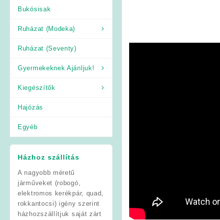
Bukósisak
Ruházat (Modeka)
Ruházat (Seventy)
Gyermekeknek Ajánljuk!
Kiegészítők
Hajózás
Egyéb
Házhoz szállítás
A nagyobb méretű
járműveket (robogó,
elektromos kerékpár, quad,
rokkantocsi) igény szerint
házhozszállítjuk saját zárt