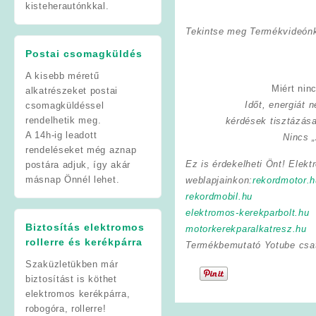
kisteherautónkkal.
Tekintse meg Termékvideónk
Postai csomagküldés
A kisebb méretű
Miért nin
alkatrészeket postai
Időt, energiát
csomagküldéssel
rendelhetik meg.
kérdések tisztázás
A 14h-ig leadott
Nincs „
rendeléseket még aznap
Ez is érdekelheti Önt! Elekt
postára adjuk, így akár
másnap Önnél lehet.
weblapjainkon:
rekordmotor.h
rekordmobil.hu
elektromos-kerekparbolt.hu
Biztosítás elektromos
motorkerekparalkatresz.hu
rollerre és kerékpárra
Termékbemutató Yotube csa
Szaküzletükben már
biztosítást is köthet
elektromos kerékpárra,
robogóra, rollerre!