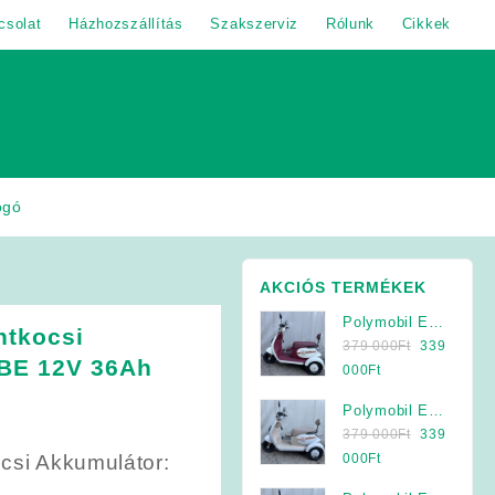
csolat
Házhozszállítás
Szakszerviz
Rólunk
Cikkek
ogó
AKCIÓS TERMÉKEK
Polymobil E-
ntkocsi
Original
MOB 40/A
379 000
Ft
339
BE 12V 36Ah
price
Elektromos
Current
000
Ft
was:
Háromkerekű
price
Polymobil E-
379
Jármű (Krém-
is:
Original
MOB 40/A
379 000
Ft
339
000Ft.
Bordó)
339
price
Elektromos
Current
csi Akkumulátor:
000
Ft
000Ft.
was:
Háromkerekű
price