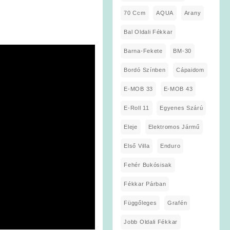
70 Ccm
AQUA
Arany
Bal Oldali Fékkar
Barna-Fekete
BM-30
Bordó Színben
Cápaidom
E-MOB 33
E-MOB 43
E-Roll 11
Egyenes Szárú
Eleje
Elektromos Jármű
Első Villa
Enduro
Fehér Bukósisak
Fékkar Párban
Függőleges
Grafén
Jobb Oldali Fékkar