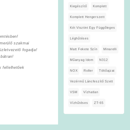
Kiegészítő
Komplett
Komplett Hengerszett
Két Visztint Egy Függőleges
remtésben!
Léghűtéses
lmerülő szakmai
Matt Fekete Szín
Minarelli
zletvezető fogadja!
bátran!
Műanyag Idom
N312
 fellelhetőek
NOX
Roller
Töltőajzat
Vezérmű Láncfeszítő Szett
VSM
Vízhatlan
Vízhűtéses
ZT-65