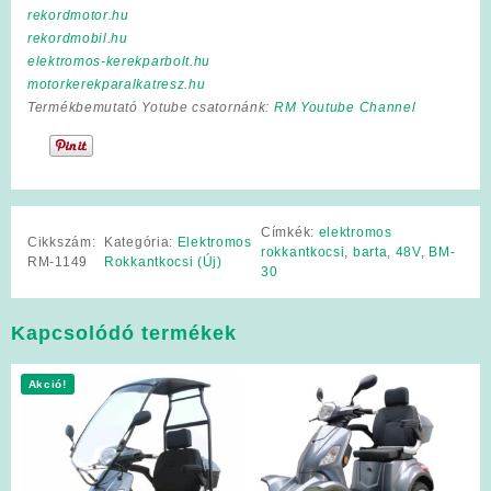
rekordmotor.hu
rekordmobil.hu
elektromos-kerekparbolt.hu
motorkerekparalkatresz.hu
Termékbemutató Yotube csatornánk:
RM Youtube Channel
Címkék:
elektromos
Cikkszám:
Kategória:
Elektromos
rokkantkocsi
,
barta
,
48V
,
BM-
RM-1149
Rokkantkocsi (Új)
30
Kapcsolódó termékek
Akció!