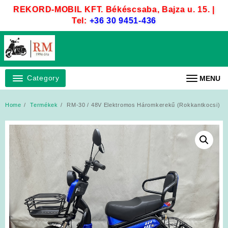
Skip
REKORD-MOBIL KFT. Békéscsaba, Bajza u. 15. |
to
Tel:
+36 30 9451-436
content
Category
MENU
Home
Termékek
RM-30 / 48V Elektromos Háromkerekű (Rokkantkocsi)