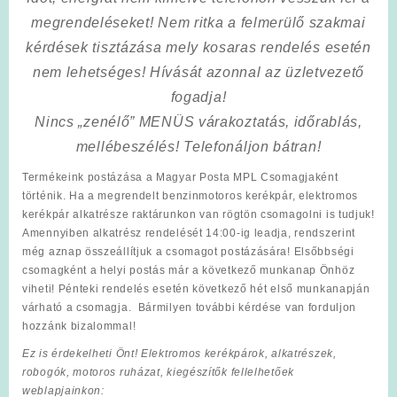
megrendeléseket! Nem ritka a felmerülő szakmai
kérdések tisztázása mely kosaras rendelés esetén
nem lehetséges! Hívását azonnal az üzletvezető
fogadja!
Nincs „zenélő” MENÜS várakoztatás, időrablás,
mellébeszélés! Telefonáljon bátran!
Termékeink postázása a Magyar Posta MPL Csomagjaként
történik. Ha a megrendelt benzinmotoros kerékpár, elektromos
kerékpár alkatrésze raktárunkon van rögtön csomagolni is tudjuk!
Amennyiben alkatrész rendelését 14:00-ig leadja, rendszerint
még aznap összeállítjuk a csomagot postázására! Elsőbbségi
csomagként a helyi postás már a következő munkanap Önhöz
viheti! Pénteki rendelés esetén következő hét első munkanapján
várható a csomagja. Bármilyen további kérdése van forduljon
hozzánk bizalommal!
Ez is érdekelheti Önt! Elektromos kerékpárok, alkatrészek,
robogók, motoros ruházat, kiegészítők fellelhetőek
weblapjainkon: