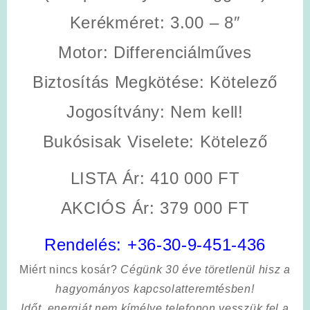
Kerékméret
: 3.00 – 8″
Motor
: Differenciálműves
Biztosítás Megkötése
: Kötelező
Jogosítvány: Nem kell!
Bukósisak Viselete
: Kötelező
LISTA Ár: 410 000 FT
AKCIÓS Ár: 379 000 FT
Rendelés:
+36-30-9-451-436
Miért nincs kosár?
Cégünk 30 éve töretlenül hisz a
hagyományos kapcsolatteremtésben!
Időt, energiát nem kímélve
telefonon vesszük fel a