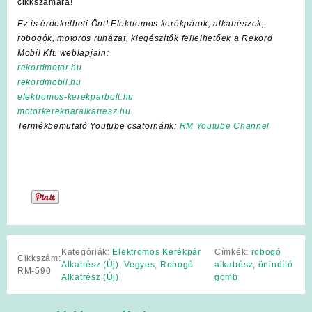
cikkszámára!
Ez is érdekelheti Önt! Elektromos kerékpárok, alkatrészek,
robogók, motoros ruházat, kiegészítők fellelhetőek a Rekord
Mobil Kft. weblapjain:
rekordmotor.hu
rekordmobil.hu
elektromos-kerekparbolt.hu
motorkerekparalkatresz.hu
Termékbemutató Youtube csatornánk:
RM Youtube Channel
Kategóriák:
Elektromos Kerékpár
Címkék:
robogó
Cikkszám:
Alkatrész (Új)
,
Vegyes
,
Robogó
alkatrész
,
önindító
RM-590
Alkatrész (Új)
gomb