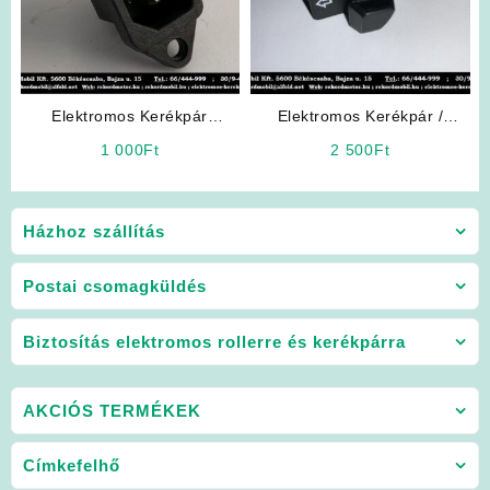
Elektromos Kerékpár
Elektromos Kerékpár /
Alkatrész: Töltő Ajzat 3
Robogó Alkatrész: Irányjelző
1 000
Ft
2 500
Ft
pólusú (Számítógép ajzat)
Házhoz szállítás
Postai csomagküldés
Biztosítás elektromos rollerre és kerékpárra
AKCIÓS TERMÉKEK
Címkefelhő