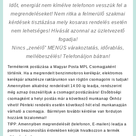
Időt, energiát nem kímélve
telefonon vesszük fel a
megrendeléseket! Nem ritka a felmerülő szakmai
kérdések tisztázása mely kosaras rendelés esetén
nem lehetséges! Hívását azonnal az üzletvezető
fogadja!
Nincs „zenélő” MENÜS várakoztatás, időrablás,
mellébeszélés! Telefonáljon bátran!
Termékeink postázása a Magyar Posta MPL Csomagjaként
történik. Ha a megrendelt benzinmotoros kerékpár, elektromos
kerékpár alkatrésze raktárunkon van rögtön csomagolni is tudjuk!
Amennyiben alkatrész rendelését 14:00-ig leadja, rendszerint
még aznap összeállítjuk a csomagot postázására! Elsőbbségi
csomagként a helyi postás már a következő munkanap Önhöz
viheti! Pénteki rendelés esetén következő hét első munkanapján
várható a csomagja. Bármilyen további kérdése van forduljon
hozzánk bizalommal!
TIPP: Amennyiben megrendelését (telefonon, E-mailen) leadja a
pontos beazonosítás érdekében kérjük hivatkozzon a termék