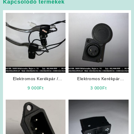
Kapcsolódó termékek
Elektromos Kerékpár /
Elektromos Kerékpár
Elektromos Robogó
Alkatrész: Litiumos Töltő
9 000
Ft
3 000
Ft
Alkatrész: Fékkar
Ajzat