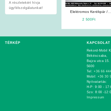
A részletekért hívja
ügyfélszolgálatunkat!
Elektromos Kerékpár /
Robogó Alkatrész: Világítá
2 500
Ft
kapcsoló
TÉRKÉP
KAPCSOLAT
Rekord-Mobil K
Békéscsaba,
Bajza utca 15.
5600
Tel:
+36 66 44
Mobil:
+36 30 
Nyitvatartás:
H-P: 9:00 - 17:
Szo: 8:00 -12:
Impressum