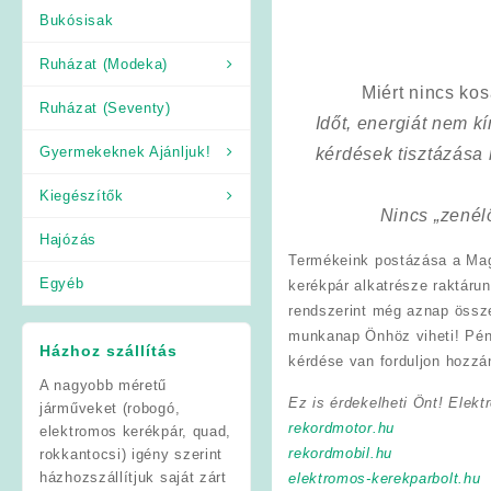
Bukósisak
Ruházat (Modeka)
Miért nincs ko
Ruházat (Seventy)
Időt, energiát nem 
Gyermekeknek Ajánljuk!
kérdések tisztázása
Kiegészítők
Nincs „zenél
Hajózás
Termékeink postázása a Mag
Egyéb
kerékpár alkatrésze raktárun
rendszerint még aznap össz
munkanap Önhöz viheti! Pén
Házhoz szállítás
kérdése van forduljon hozzá
A nagyobb méretű
Ez is érdekelheti Önt! Elekt
járműveket (robogó,
rekordmotor.hu
elektromos kerékpár, quad,
rekordmobil.hu
rokkantocsi) igény szerint
házhozszállítjuk saját zárt
elektromos-kerekparbolt.hu