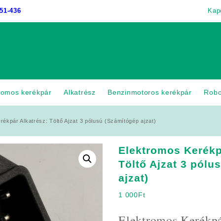
51-436
Kap
romos kerékpár
Alkatrész
Benzinmotoros kerékpár
Rob
rékpár Alkatrész: Töltő Ajzat 3 pólusú (Számítógép ajzat)
Elektromos Kerékp
Töltő Ajzat 3 pólu
ajzat)
1 000
Ft
Elektromos Kerékpá