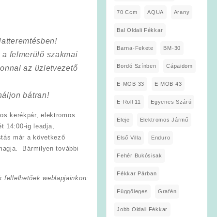
70 Ccm
AQUA
Arany
Bal Oldali Fékkar
latteremtésben!
Barna-Fekete
BM-30
a a felmerülő szakmai
Bordó Színben
Cápaidom
onnal az üzletvezető
E-MOB 33
E-MOB 43
áljon bátran!
E-Roll 11
Egyenes Szárú
os kerékpár, elektromos
Eleje
Elektromos Jármű
t 14:00-ig leadja,
stás már a következő
Első Villa
Enduro
magja. Bármilyen további
Fehér Bukósisak
Fékkar Párban
 fellelhetőek weblapjainkon:
Függőleges
Grafén
Jobb Oldali Fékkar