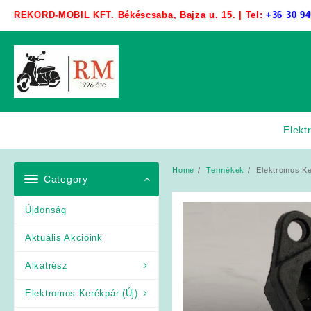
Skip
REKORD-MOBIL KFT. Békéscsaba, Bajza u. 15. | Tel:
+36 30 94
to
content
Elekt
Home
Termékek
Elektromos Ke
Category
Újdonság
Aktuális Akcióink
Alkatrész
Elektromos Kerékpár (Új)