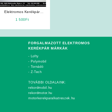
Elektromos Kerékpár
Alkatrész: Három pólusú
1 500
Ft
szölgetes dugós töltő
vezeték
FORGALMAZOTT ELEKTROMOS
KERÉKPÁR MÁRKÁK
-
Lofty
-
Polymobil
-
Tornádó
-
Z-Tech
TOVÁBBI OLDALAINK:
rekordmobil.hu
rekordmotor.hu
motorkerekparalkatreszek.hu