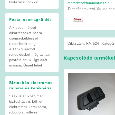
kisteherautónkkal.
motorkerekparalkatresz.hu
Termékbemutató Yotube csa
Postai csomagküldés
A kisebb méretű
alkatrészeket postai
csomagküldéssel
Cikkszám:
RM-524
Kategór
rendelhetik meg.
A 14h-ig leadott
rendeléseket még aznap
Kapcsolódó terméke
postára adjuk, így akár
másnap Önnél lehet.
Biztosítás elektromos
rollerre és kerékpárra
Szaküzletükben már
biztosítást is köthet
elektromos kerékpárra,
robogóra, rollerre!