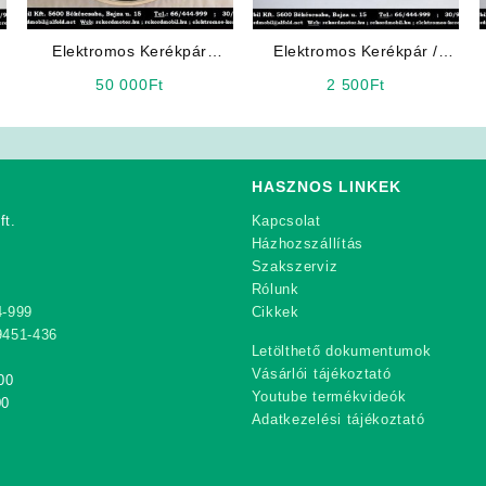
Elektromos Kerékpár
Elektromos Kerékpár /
s
Alkatrész: 36V 24″
Robogó Alkatrész:
50 000
Ft
2 500
Ft
Elektromotoros Hátsó
Irányjelző
Kerék
HASZNOS LINKEK
ft.
Kapcsolat
Házhozszállítás
Szakszerviz
Rólunk
4-999
Cikkek
9451-436
Letölthető dokumentumok
Vásárlói tájékoztató
00
Youtube termékvideók
00
Adatkezelési tájékoztató