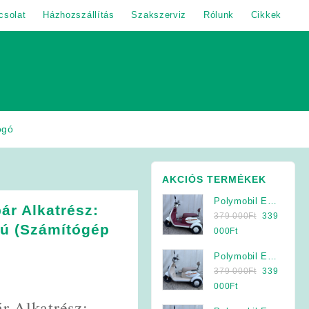
csolat
Házhozszállítás
Szakszerviz
Rólunk
Cikkek
ogó
AKCIÓS TERMÉKEK
Polymobil E-
ár Alkatrész:
Original
MOB 40/A
379 000
Ft
339
sú (Számítógép
price
Elektromos
Current
000
Ft
was:
Háromkerekű
price
Polymobil E-
379
Jármű (Krém-
is:
Original
MOB 40/A
379 000
Ft
339
000Ft.
Bordó)
339
price
Elektromos
Current
000
Ft
000Ft.
was:
Háromkerekű
price
r Alkatrész: