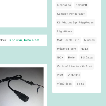
Kiegészítő
Komplett
Komplett Hengerszett
Két Visztint Egy Függőleges
Léghűtéses
mkék:
3 pólusú
,
töltő ajzat
Matt Fekete Szín
Minarelli
Műanyag Idom
N312
NOX
Roller
Töltőajzat
Vezérmű Láncfeszítő Szett
VSM
Vízhatlan
Vízhűtéses
ZT-65