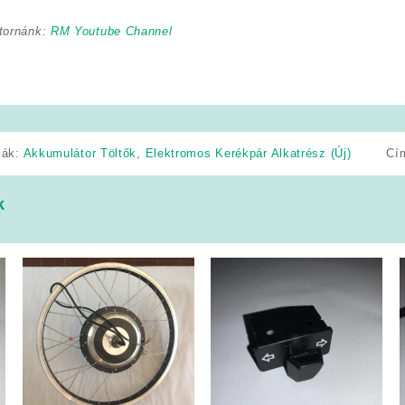
tornánk:
RM Youtube Channel
iák:
Akkumulátor Töltők
,
Elektromos Kerékpár Alkatrész (Új)
Cí
k