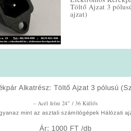
Töltő Ajzat 3 pólu
ajzat)
kpár Alkatrész: Töltő Ajzat 3 pólusú (S
– Acél felni 24″ / 36 Küllős
gyanaz mint az asztali számítógépek Hálózati aj
Ár: 1000 FT /db