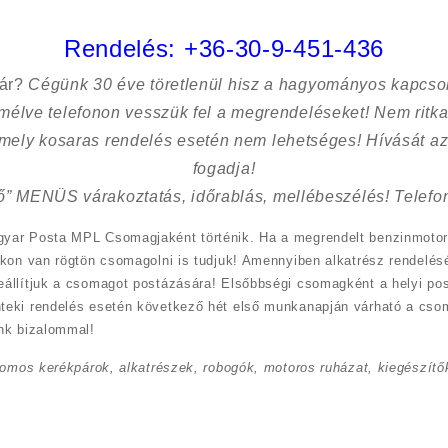
Rendelés:
+36-30-9-451-436
sár?
Cégünk 30 éve töretlenül hisz a hagyományos kapcso
kímélve
telefonon vesszük fel a megrendeléseket! Nem ritk
 mely kosaras rendelés esetén nem lehetséges! Hívását az
fogadja!
ő” MENÜS várakoztatás, időrablás, mellébeszélés! Telefon
yar Posta MPL Csomagjaként történik. Ha a megrendelt benzinmotor
kon van rögtön csomagolni is tudjuk! Amennyiben alkatrész rendelésé
eállítjuk a csomagot postázására! Elsőbbségi csomagként a helyi po
teki rendelés esetén következő hét első munkanapján várható a cso
nk bizalommal!
romos kerékpárok, alkatrészek, robogók, motoros ruházat, kiegészítők