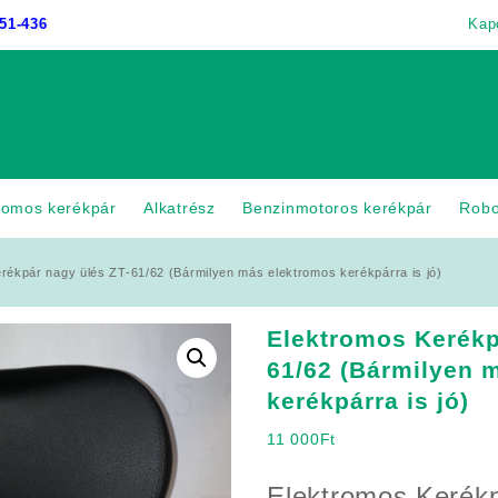
51-436
Kap
romos kerékpár
Alkatrész
Benzinmotoros kerékpár
Rob
rékpár nagy ülés ZT-61/62 (Bármilyen más elektromos kerékpárra is jó)
Elektromos Kerékp
61/62 (Bármilyen 
kerékpárra is jó)
11 000
Ft
Elektromos Kerékp