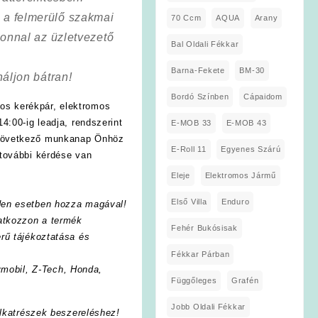
a a felmerülő szakmai
70 Ccm
AQUA
Arany
onnal az üzletvezető
Bal Oldali Fékkar
Barna-Fekete
BM-30
áljon bátran!
Bordó Színben
Cápaidom
os kerékpár, elektromos
4:00-ig leadja, rendszerint
E-MOB 33
E-MOB 43
 következő munkanap Önhöz
E-Roll 11
Egyenes Szárú
további kérdése van
Eleje
Elektromos Jármű
Első Villa
Enduro
den esetben hozza magával!
vatkozzon a termék
Fehér Bukósisak
rű tájékoztatása és
Fékkar Párban
ymobil
,
Z-Tech
, Honda,
Függőleges
Grafén
Jobb Oldali Fékkar
lkatrészek beszereléshez!