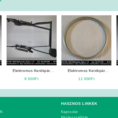
Elektromos Kerékpár
Elektromos Kerékpár
Alkatrész: Sztender
Alkatrész: Alumínium Felni
8 500
Ft
12 000
Ft
22″ 48 Küllős
HASZNOS LINKEK
ft.
Kapcsolat
Házhozszállítás