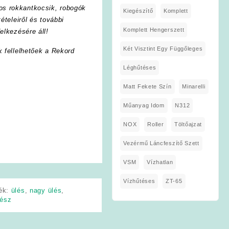
os rokkantkocsik, robogók
Kiegészítő
Komplett
ételeiről és további
Komplett Hengerszett
elkezésére áll!
Két Visztint Egy Függőleges
k fellelhetőek a Rekord
Léghűtéses
Matt Fekete Szín
Minarelli
Műanyag Idom
N312
NOX
Roller
Töltőajzat
Vezérmű Láncfeszítő Szett
VSM
Vízhatlan
Vízhűtéses
ZT-65
ék:
ülés
,
nagy ülés
,
rész