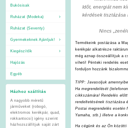
Bukósisak
Időt, energiát nem 
kérdések tisztázása
Ruházat (Modeka)
Ruházat (Seventy)
Nincs „zenél
Gyermekeknek Ajánljuk!
Termékeink postázása a Mag
kerékpár alkatrésze raktáru
Kiegészítők
még aznap összeállítjuk a 
Hajózás
viheti! Pénteki rendelés es
forduljon hozzánk bizalomma
Egyéb
TIPP: Javasoljuk amennyibe
Ha megrendelését (telefonon
Házhoz szállítás
cikkszámára! Rendelés előtt
A nagyobb méretű
rendeltetésének tisztázása 
járműveket (robogó,
Postai megrendelés esetén f
elektromos kerékpár, quad,
Yamaha, stb.) illetve a konk
rokkantocsi) igény szerint
házhozszállítjuk saját zárt
Ha cégünk és az Ön közötti f