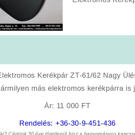
Elektromos Kerékpár ZT-61/62 Nagy Ülé
ármilyen más elektromos kerékpárra is 
Ár: 11 000 FT
Rendelés:
+36-30-9-451-436
sár?
Cégünk 30 éve töretlenül hisz a hagyományos kapcso