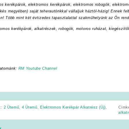
s kerékpárok, elektromos kerékpárok, elektromos robogók, elektrom
kés megyében) saját teherautónkkal vállaljuk háztól-házig! Ennek felt
ran! Több mint két évtizedes tapasztalattal szakműhelyünk az Ön rend
romos kerékpárok, alkatrészek, robogók, motoros ruházat, kiegészítő
atornánk:
RM Youtube Channel
k:
2 Ütemű
,
4 Ütemű
,
Elektromos Kerékpár Alkatrész (Új)
,
Címk
alkat
k