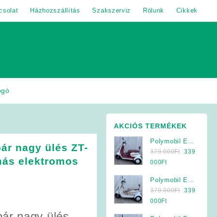
csolat
Házhozszállítás
Szakszerviz
Rólunk
Cikkek
ogó
AKCIÓS TERMÉKEK
Polymobil E-
ár nagy ülés ZT-
Original
MOB 40/A
379 000
Ft
339
más elektromos
price
Elektromos
Current
000
Ft
was:
Háromkerekű
price
Polymobil E-
379
Jármű (Krém-
is:
Original
MOB 40/A
379 000
Ft
339
000Ft.
Bordó)
339
price
Elektromos
Current
000
Ft
000Ft.
was:
Háromkerekű
price
ár nagy ülés