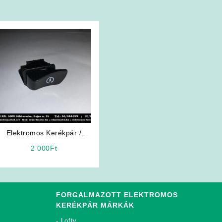
Elektromos Kerékpár /
Robogó Alkatrész: Önindító
2 000
Ft
Gomb
FORGALMAZOTT ELEKTROMOS
KERÉKPÁR MÁRKÁK
-
Lofty