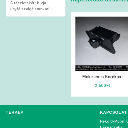
A részletekért hívja
ügyfélszolgálatunkat!
Elektromos Kerékpár
Alkatrész: Irányjelző
2 500
Ft
TÉRKÉP
KAPCSOLAT
Rekord-Mobil K
Békéscsaba,