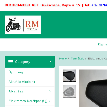
Skip
REKORD-MOBIL KFT. Békéscsaba, Bajza u. 15. | Tel:
+36 30 94
to
content
Elekt
Home
Termékek
Elektromos Ke
Category
Újdonság
Aktuális Akcióink
Alkatrész
Elektromos Kerékpár (Új)