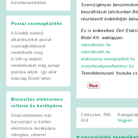
kisteherautónkkal.
Szervizigényes benzinmotoro
beszállítását (elsősorban Bé
részleteiről érdeklődjön bát
Postai csomagküldés
Ez is érdekelheti Önt! Elekt
A kisebb méretű
Mobil Kft. weblapjain:
alkatrészeket postai
rekordmotor.hu
csomagküldéssel
rekordmobil.hu
rendelhetik meg.
A 14h-ig leadott
elektromos-kerekparbolt.hu
rendeléseket még aznap
motorkerekparalkatresz.hu
postára adjuk, így akár
Termékbemutató Youtube cs
másnap Önnél lehet.
Biztosítás elektromos
rollerre és kerékpárra
Cikkszám:
RM-
Kategóriá
Szaküzletükben már
614
Vegyes
biztosítást is köthet
elektromos kerékpárra,
robogóra, rollerre!
Kapcsolódó terméke