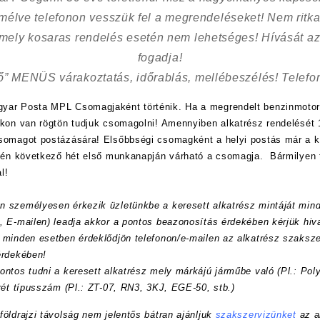
kímélve
telefonon vesszük fel a megrendeléseket! Nem ritk
 mely kosaras rendelés esetén nem lehetséges! Hívását az
fogadja!
ő” MENÜS várakoztatás, időrablás, mellébeszélés! Telefon
yar Posta MPL Csomagjaként történik. Ha a megrendelt benzinmotor
nkon van rögtön tudjuk csomagolni! Amennyiben alkatrész rendelését 1
csomagot postázására! Elsőbbségi csomagként a helyi postás már a
etén következő hét első munkanapján várható a csomagja. Bármilyen 
l!
n személyesen érkezik üzletünkbe a keresett alkatrész mintáját min
, E-mailen) leadja akkor a pontos beazonosítás érdekében kérjük hi
 minden esetben érdeklődjön telefonon/e-mailen az alkatrész szaksze
érdekében!
ontos tudni a keresett alkatrész mely márkájú járműbe való (Pl.:
Pol
rét típusszám (Pl.: ZT-07, RN3, 3KJ, EGE-50, stb.)
öldrajzi távolság nem jelentős bátran ajánljuk
szakszervizünket
az a