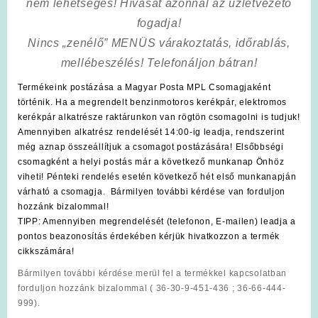
nem lehetséges! Hívását azonnal az üzletvezető
fogadja!
Nincs „zenélő” MENÜS várakoztatás, időrablás,
mellébeszélés! Telefonáljon bátran!
Termékeink postázása a Magyar Posta MPL Csomagjaként
történik. Ha a megrendelt benzinmotoros kerékpár, elektromos
kerékpár alkatrésze raktárunkon van rögtön csomagolni is tudjuk!
Amennyiben alkatrész rendelését 14:00-ig leadja, rendszerint
még aznap összeállítjuk a csomagot postázására! Elsőbbségi
csomagként a helyi postás már a következő munkanap Önhöz
viheti! Pénteki rendelés esetén következő hét első munkanapján
várható a csomagja. Bármilyen további kérdése van forduljon
hozzánk bizalommal!
TIPP: Amennyiben megrendelését (telefonon, E-mailen) leadja a
pontos beazonosítás érdekében kérjük hivatkozzon a termék
cikkszámára!
Bármilyen további kérdése merül fel a termékkel kapcsolatban
forduljon hozzánk bizalommal ( 36-30-9-451-436 ; 36-66-444-
999).