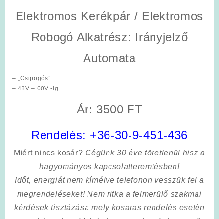
Elektromos Kerékpár / Elektromos
Robogó Alkatrész:
Irányjelző
Automata
– „Csipogós”
– 48V – 60V -ig
Ár: 3500 FT
Rendelés:
+36-30-9-451-436
Miért nincs kosár?
Cégünk 30 éve töretlenül hisz a
hagyományos kapcsolatteremtésben!
Időt, energiát nem kímélve
telefonon vesszük fel a
megrendeléseket! Nem ritka a felmerülő szakmai
kérdések tisztázása mely kosaras rendelés esetén