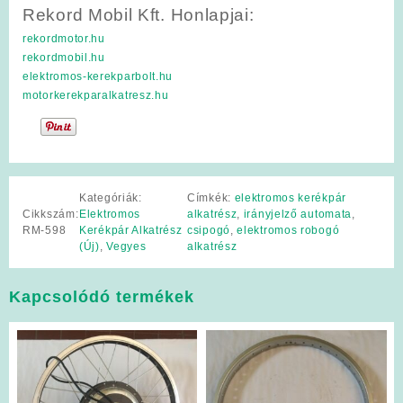
Rekord Mobil Kft. Honlapjai:
rekordmotor.hu
rekordmobil.hu
elektromos-kerekparbolt.hu
motorkerekparalkatresz.hu
Kategóriák:
Címkék:
elektromos kerékpár
Cikkszám:
Elektromos
alkatrész
,
irányjelző automata
,
RM-598
Kerékpár Alkatrész
csipogó
,
elektromos robogó
(Új)
,
Vegyes
alkatrész
Kapcsolódó termékek