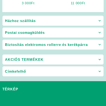
Robogó Alkatrész: Fény-
ülés ZT-61/62 (Bármilyen
3 000
Ft
11 000
Ft
kapcsoló
más elektromos kerékpárra
is jó)
Házhoz szállítás
Postai csomagküldés
Biztosítás elektromos rollerre és kerékpárra
AKCIÓS TERMÉKEK
Címkefelhő
TÉRKÉP