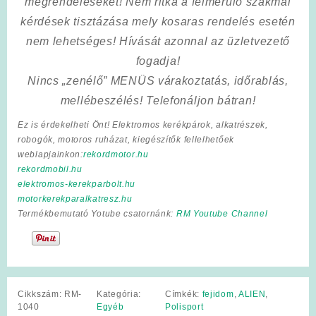
megrendeléseket! Nem ritka a felmerülő szakmai
kérdések tisztázása mely kosaras rendelés esetén
nem lehetséges! Hívását azonnal az üzletvezető
fogadja!
Nincs „zenélő” MENÜS várakoztatás, időrablás,
mellébeszélés! Telefonáljon bátran!
Ez is érdekelheti Önt! Elektromos kerékpárok, alkatrészek,
robogók, motoros ruházat, kiegészítők fellelhetőek
weblapjainkon:
rekordmotor.hu
rekordmobil.hu
elektromos-kerekparbolt.hu
motorkerekparalkatresz.hu
Termékbemutató Yotube csatornánk:
RM Youtube Channel
Cikkszám:
RM-
Kategória:
Címkék:
fejidom
,
ALIEN
,
1040
Egyéb
Polisport