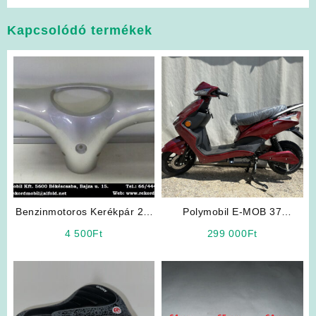
Kapcsolódó termékek
Benzinmotoros Kerékpár 2T,
Polymobil E-MOB 37
4T Fejidom
Elektromos Robogó (Bordó
4 500
Ft
299 000
Ft
Színben)