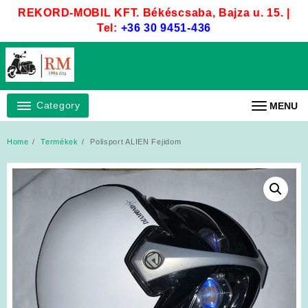
Skip
REKORD-MOBIL KFT. Békéscsaba, Bajza u. 15. |
to
Tel:
+36 30 9451-436
content
Category
MENU
Home
Termékek
Polisport ALIEN Fejidom