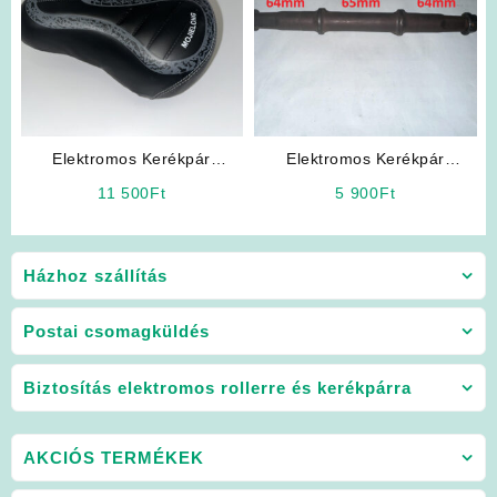
Elektromos Kerékpár
Elektromos Kerékpár
Alkatrész: Ülés (Fekete
Alkatrész: Pedáltengely (1
11 500
Ft
5 900
Ft
Színben)
darab)
Házhoz szállítás
Postai csomagküldés
Biztosítás elektromos rollerre és kerékpárra
AKCIÓS TERMÉKEK