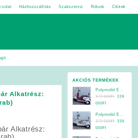
csolat
Házhozszállítás
Szakszerviz
Rólunk
Cikkek
ogó
AKCIÓS TERMÉKEK
Polymobil E-
ár Alkatrész:
Original
MOB 40/A
379 000
Ft
339
rab)
price
Elektromos
Current
000
Ft
was:
Háromkerekű
price
Polymobil E-
379
Jármű (Krém-
is:
Original
MOB 40/A
379 000
Ft
339
000Ft.
Bordó)
339
ár Alkatrész:
price
Elektromos
Current
000
Ft
000Ft.
was:
Háromkerekű
price
arab)