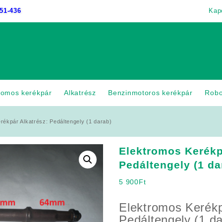
51-436
Kap
romos kerékpár
Alkatrész
Benzinmotoros kerékpár
Rob
rékpár Alkatrész: Pedáltengely (1 darab)
Elektromos Kerékp
Pedáltengely (1 da
5 900
Ft
Elektromos Kerékp
Pedáltengely (1 d