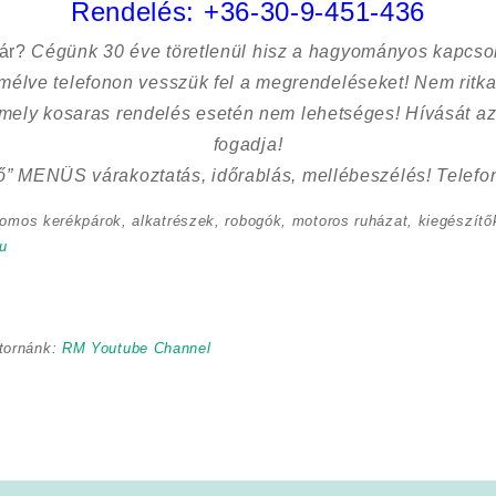
Rendelés:
+36-30-9-451-436
sár?
Cégünk 30 éve töretlenül hisz a hagyományos kapcso
kímélve
telefonon vesszük fel a megrendeléseket! Nem ritk
 mely kosaras rendelés esetén nem lehetséges! Hívását az
fogadja!
ő” MENÜS várakoztatás, időrablás, mellébeszélés! Telefon
romos kerékpárok, alkatrészek, robogók, motoros ruházat, kiegészítők
u
tornánk:
RM Youtube Channel