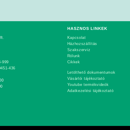
HASZNOS LINKEK
ft.
Kapcsolat
Házhozszállítás
Szakszerviz
Rólunk
4-999
Cikkek
9451-436
Letölthető dokumentumok
Vásárlói tájékoztató
00
Youtube termékvideók
00
Adatkezelési tájékoztató