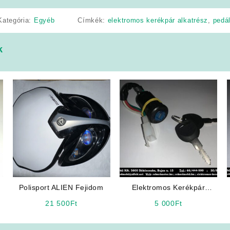
Kategória:
Egyéb
Címkék:
elektromos kerékpár alkatrész
,
pedá
k
s
Polisport ALIEN Fejidom
Elektromos Kerékpár
Alkatrész: Gyújtáskapcsoló
21 500
Ft
5 000
Ft
(Bepattintós „kisfejű”)