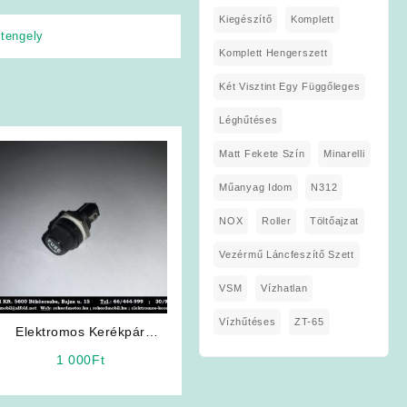
Kiegészítő
Komplett
ltengely
Komplett Hengerszett
Két Visztint Egy Függőleges
Léghűtéses
Matt Fekete Szín
Minarelli
Műanyag Idom
N312
NOX
Roller
Töltőajzat
Vezérmű Láncfeszítő Szett
VSM
Vízhatlan
Vízhűtéses
ZT-65
Elektromos Kerékpár
Alkatrész: Akkumulátor
1 000
Ft
Dobozba biztosíték tartó