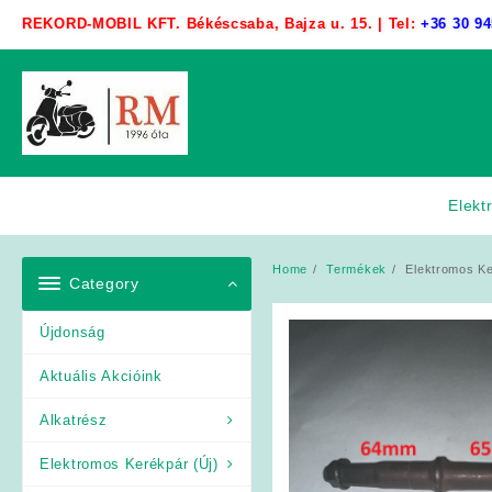
Skip
REKORD-MOBIL KFT. Békéscsaba, Bajza u. 15. | Tel:
+36 30 94
to
content
Elekt
Home
Termékek
Elektromos Ke
Category
Újdonság
Aktuális Akcióink
Alkatrész
Elektromos Kerékpár (Új)