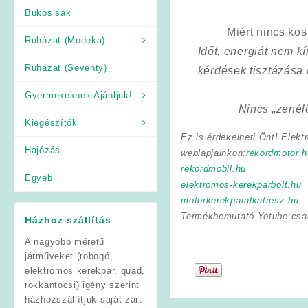
Bukósisak
Miért nincs ko
Ruházat (Modeka)
Időt, energiát nem 
Ruházat (Seventy)
kérdések tisztázása
Gyermekeknek Ajánljuk!
Nincs „zenél
Kiegészítők
Ez is érdekelheti Önt! Elekt
Hajózás
weblapjainkon:
rekordmotor.h
rekordmobil.hu
Egyéb
elektromos-kerekparbolt.hu
motorkerekparalkatresz.hu
Termékbemutató Yotube csa
Házhoz szállítás
A nagyobb méretű
járműveket (robogó,
elektromos kerékpár, quad,
rokkantocsi) igény szerint
házhozszállítjuk saját zárt