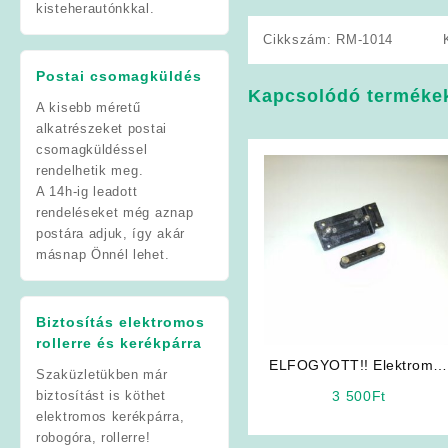
kisteherautónkkal.
Cikkszám:
RM-1014
Postai csomagküldés
Kapcsolódó terméke
A kisebb méretű
alkatrészeket postai
csomagküldéssel
rendelhetik meg.
A 14h-ig leadott
rendeléseket még aznap
postára adjuk, így akár
másnap Önnél lehet.
Biztosítás elektromos
rollerre és kerékpárra
ELFOGYOTT!! Elektromo
Szaküzletükben már
Kerékpár Alkatrész:
biztosítást is köthet
3 500
Ft
Akkumulátor Doboz/Talp
elektromos kerékpárra,
Szett
robogóra, rollerre!