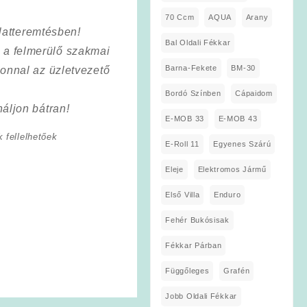
70 Ccm
AQUA
Arany
latteremtésben!
Bal Oldali Fékkar
a a felmerülő szakmai
Barna-Fekete
BM-30
onnal az üzletvezető
Bordó Színben
Cápaidom
áljon bátran!
E-MOB 33
E-MOB 43
 fellelhetőek
E-Roll 11
Egyenes Szárú
Eleje
Elektromos Jármű
Első Villa
Enduro
Fehér Bukósisak
Fékkar Párban
Függőleges
Grafén
Jobb Oldali Fékkar