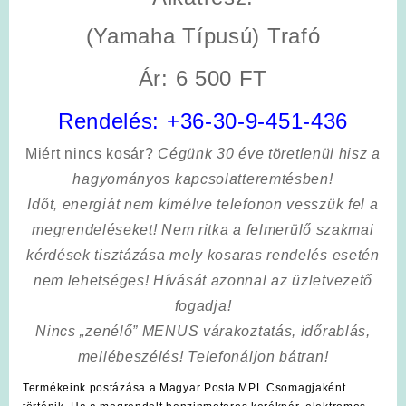
(Yamaha Típusú) Trafó
Ár: 6 500 FT
Rendelés:
+36-30-9-451-436
Miért nincs kosár?
Cégünk 30 éve töretlenül hisz a
hagyományos kapcsolatteremtésben!
Időt, energiát nem kímélve
telefonon vesszük fel a
megrendeléseket! Nem ritka a felmerülő szakmai
kérdések tisztázása mely kosaras rendelés esetén
nem lehetséges! Hívását azonnal az üzletvezető
fogadja!
Nincs „zenélő” MENÜS várakoztatás, időrablás,
mellébeszélés! Telefonáljon bátran!
Termékeink postázása a Magyar Posta MPL Csomagjaként