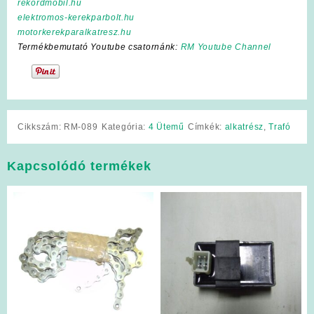
rekordmobil.hu
elektromos-kerekparbolt.hu
motorkerekparalkatresz.hu
Termékbemutató Youtube csatornánk:
RM Youtube Channel
Cikkszám:
RM-089
Kategória:
4 Ütemű
Címkék:
alkatrész
,
Trafó
Kapcsolódó termékek