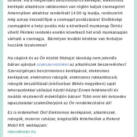
történik. Ha a megrendelt benzinmotoros kerékpár, elektromos
kerékpár alkatrésze raktárunkon van rögtön tudjuk csomagolni!
Amennyiben alkatrész rendelését 14:00-ig leadja, rendszerint
még aznap összeállítjuk a csomagot postázására! Elsőbbségi
csomagként a helyi postás már a következő munkanap Önhöz
viheti! Pénteki rendelés esetén következő hét első munkanapján
várható a csomagja. Bármilyen további kérdése van forduljon
hozzánk bizalommal!
Ha cégünk és az Ön közötti földrajzi távolság nem jelentős
bátran ajánljuk
szakszervizünket
az alkatrészek beszereléshez!
Szervizigényes benzinmotoros kerékpárok, elektromos
kerékpárok, elektromos robogók, elektromos rokkantkocsik,
robogók beszállítását (elsősorban Békés megyében) saját
teherautónkkal vállaljuk háztól-házig! Ennek feltételeiről és
további részleteiről érdeklődjön bátran! Több mint két évtizedes
tapasztalattal szakműhelyünk az Ön rendelkezésére áll!
Ez is érdekelheti Önt! Elektromos kerékpárok, alkatrészek,
robogók, motoros ruházat, kiegészítők fellelhetőek a Rekord
Mobil Kft. weblapjain:
rekordmotor.hu