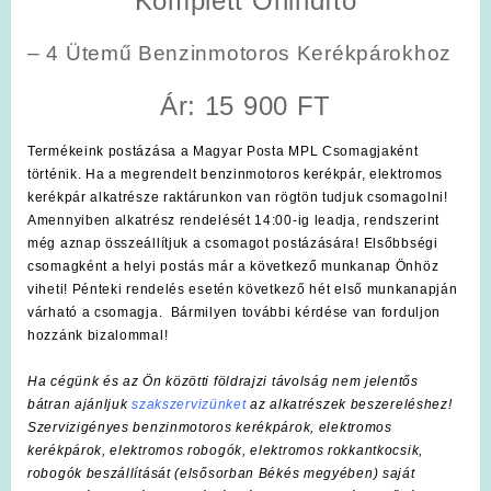
Komplett Önindító
– 4 Ütemű Benzinmotoros Kerékpárokhoz
Ár: 15 900 FT
Termékeink postázása a Magyar Posta MPL Csomagjaként
történik. Ha a megrendelt benzinmotoros kerékpár, elektromos
kerékpár alkatrésze raktárunkon van rögtön tudjuk csomagolni!
Amennyiben alkatrész rendelését 14:00-ig leadja, rendszerint
még aznap összeállítjuk a csomagot postázására! Elsőbbségi
csomagként a helyi postás már a következő munkanap Önhöz
viheti! Pénteki rendelés esetén következő hét első munkanapján
várható a csomagja. Bármilyen további kérdése van forduljon
hozzánk bizalommal!
Ha cégünk és az Ön közötti földrajzi távolság nem jelentős
bátran ajánljuk
szakszervizünket
az alkatrészek beszereléshez!
Szervizigényes benzinmotoros kerékpárok, elektromos
kerékpárok, elektromos robogók, elektromos rokkantkocsik,
robogók beszállítását (elsősorban Békés megyében) saját