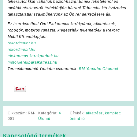
teherautónkkal vállaljuk háztól-házig! Ennek feltételeiről és
további részleteiről érdeklődjön bátran! Több mint két évtizedes
tapasztalattal szakműhelyünk az Ön rendelkezésére áll!
Ez is érdekelheti Önt! Elektromos kerékpárok, alkatrészek,
robogók, motoros ruházat, kiegészítők fellelhetőek a Rekord
Mobil Kft. weblapjain:
rekordmotor.hu
rekordmobil.hu
elektromos-kerekparbolt.hu
motorkerekparalkatresz.hu
Termékbemutató Youtube csatornánk:
RM Youtube Channel
Cikkszám:
RM-
Kategória:
4
Címkék:
alkatrész
,
komplett
081
Ütemű
önindító
Kapcsolódó termékek