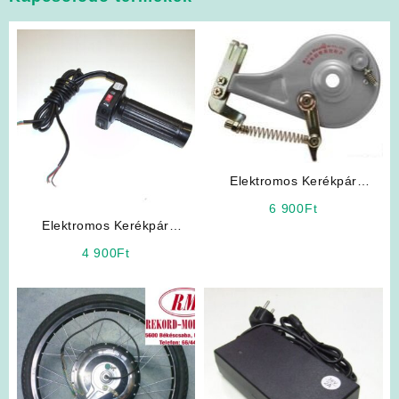
Elektromos Kerékpár
Expanziós Dobfék
6 900
Ft
Elektromos Kerékpár
Alkatrész: Vezérlőmarkolat
4 900
Ft
Baloldali