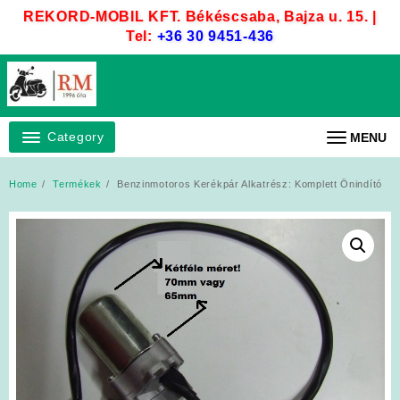
Skip
REKORD-MOBIL KFT. Békéscsaba, Bajza u. 15. |
to
Tel:
+36 30 9451-436
content
Category
MENU
Home
Termékek
Benzinmotoros Kerékpár Alkatrész: Komplett Önindító