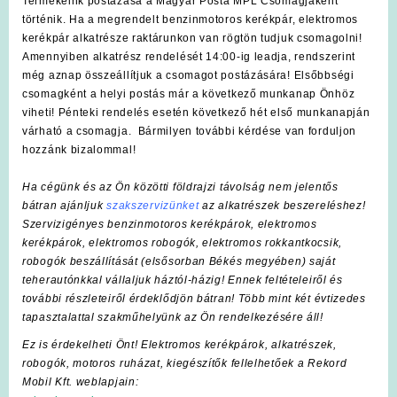
Termékeink postázása a Magyar Posta MPL Csomagjaként
történik. Ha a megrendelt benzinmotoros kerékpár, elektromos
kerékpár alkatrésze raktárunkon van rögtön tudjuk csomagolni!
Amennyiben alkatrész rendelését 14:00-ig leadja, rendszerint
még aznap összeállítjuk a csomagot postázására! Elsőbbségi
csomagként a helyi postás már a következő munkanap Önhöz
viheti! Pénteki rendelés esetén következő hét első munkanapján
várható a csomagja. Bármilyen további kérdése van forduljon
hozzánk bizalommal!
Ha cégünk és az Ön közötti földrajzi távolság nem jelentős
bátran ajánljuk
szakszervizünket
az alkatrészek beszereléshez!
Szervizigényes benzinmotoros kerékpárok, elektromos
kerékpárok, elektromos robogók, elektromos rokkantkocsik,
robogók beszállítását (elsősorban Békés megyében) saját
teherautónkkal vállaljuk háztól-házig! Ennek feltételeiről és
további részleteiről érdeklődjön bátran! Több mint két évtizedes
tapasztalattal szakműhelyünk az Ön rendelkezésére áll!
Ez is érdekelheti Önt! Elektromos kerékpárok, alkatrészek,
robogók, motoros ruházat, kiegészítők fellelhetőek a Rekord
Mobil Kft. weblapjain: