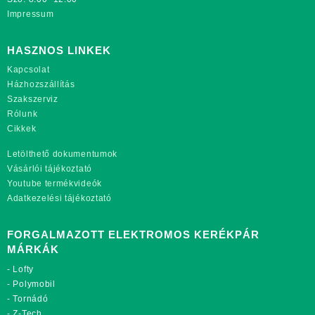
Impressum
HASZNOS LINKEK
Kapcsolat
Házhozszállítás
Szakszerviz
Rólunk
Cikkek
Letölthető dokumentumok
Vásárlói tájékoztató
Youtube termékvideók
Adatkezelési tájékoztató
FORGALMAZOTT ELEKTROMOS KERÉKPÁR
MÁRKÁK
-
Lofty
-
Polymobil
-
Tornádó
-
Z-Tech