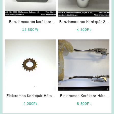
Benzinmotoros kerékpár
Benzinmotoros Kerékpár 2T,
Alkatrész: 4T CDI
4T Fejidom
12 500
Ft
4 500
Ft
Elektromos Kerképár Hátsó
Elektromos Kerékpár Hátsó
szabadonfutó lánckerék
Sztender
4 000
Ft
8 500
Ft