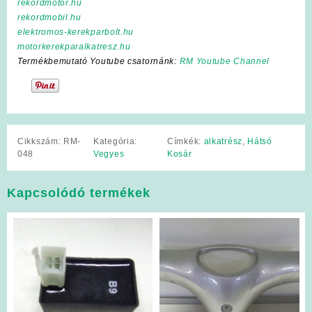
rekordmotor.hu
rekordmobil.hu
elektromos-kerekparbolt.hu
motorkerekparalkatresz.hu
Termékbemutató Youtube csatornánk:
RM Youtube Channel
Cikkszám:
RM-
Kategória:
Címkék:
alkatrész
,
Hátsó
048
Vegyes
Kosár
Kapcsolódó termékek