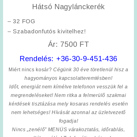
Hátsó Nagylánckerék
– 32 FOG
– Szabadonfutós kivitelhez!
Ár: 7500 FT
Rendelés:
+36-30-9-451-436
Miért nincs kosár?
Cégünk 30 éve töretlenül hisz a
hagyományos kapcsolatteremtésben!
Időt, energiát nem kímélve
telefonon vesszük fel a
megrendeléseket! Nem ritka a felmerülő szakmai
kérdések tisztázása mely kosaras rendelés esetén
nem lehetséges! Hívását azonnal az üzletvezető
fogadja!
Nincs „zenélő” MENÜS várakoztatás, időrablás,