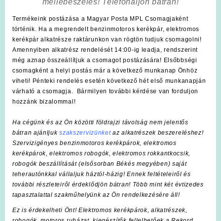
mellébeszélés! Telefonáljon bátran!
Termékeink postázása a Magyar Posta MPL Csomagjaként
történik. Ha a megrendelt benzinmotoros kerékpár, elektromos
kerékpár alkatrésze raktárunkon van rögtön tudjuk csomagolni!
Amennyiben alkatrész rendelését 14:00-ig leadja, rendszerint
még aznap összeállítjuk a csomagot postázására! Elsőbbségi
csomagként a helyi postás már a következő munkanap Önhöz
viheti! Pénteki rendelés esetén következő hét első munkanapján
várható a csomagja. Bármilyen további kérdése van forduljon
hozzánk bizalommal!
Ha cégünk és az Ön közötti földrajzi távolság nem jelentős
bátran ajánljuk
szakszervizünket
az alkatrészek beszereléshez!
Szervizigényes benzinmotoros kerékpárok, elektromos
kerékpárok, elektromos robogók, elektromos rokkantkocsik,
robogók beszállítását (elsősorban Békés megyében) saját
teherautónkkal vállaljuk háztól-házig! Ennek feltételeiről és
további részleteiről érdeklődjön bátran! Több mint két évtizedes
tapasztalattal szakműhelyünk az Ön rendelkezésére áll!
Ez is érdekelheti Önt! Elektromos kerékpárok, alkatrészek,
robogók, motoros ruházat, kiegészítők fellelhetőek a Rekord