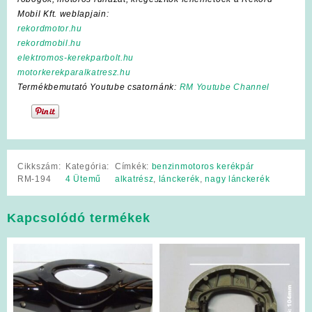
Mobil Kft. weblapjain:
rekordmotor.hu
rekordmobil.hu
elektromos-kerekparbolt.hu
motorkerekparalkatresz.hu
Termékbemutató Youtube csatornánk:
RM Youtube Channel
Cikkszám:
Kategória:
Címkék:
benzinmotoros kerékpár
RM-194
4 Ütemű
alkatrész
,
lánckerék
,
nagy lánckerék
Kapcsolódó termékek