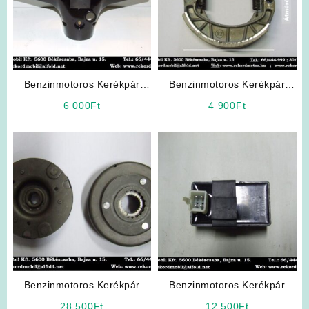
Benzinmotoros Kerékpár
Benzinmotoros Kerékpár
Alkatrész: Hátsó Fejidom
Alkatrész: Fékpofa (Nagy)
6 000
Ft
4 900
Ft
Benzinmotoros Kerékpár
Benzinmotoros Kerékpár
Alkatrész: Kuplung szett
Alkatrész: Elektronika
28 500
Ft
12 500
Ft