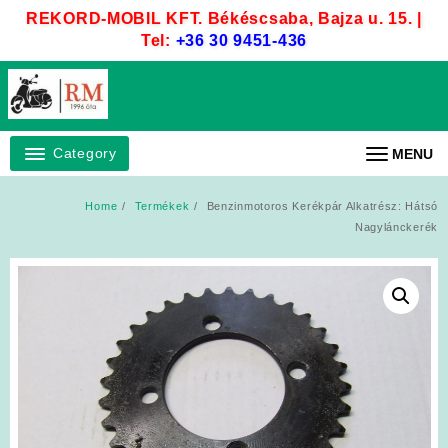
Skip
REKORD-MOBIL KFT. Békéscsaba, Bajza u. 15. |
to
Tel:
+36 30 9451-436
content
Category
MENU
Home
Termékek
Benzinmotoros Kerékpár Alkatrész: Hátsó
Nagylánckerék