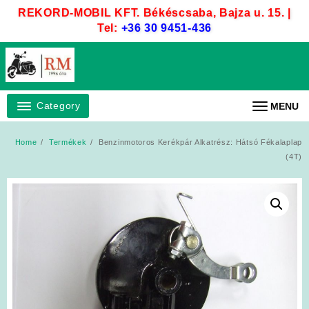
Skip
REKORD-MOBIL KFT. Békéscsaba, Bajza u. 15. |
to
Tel:
+36 30 9451-436
content
Category
MENU
Home
Termékek
Benzinmotoros Kerékpár Alkatrész: Hátsó Fékalaplap
(4T)