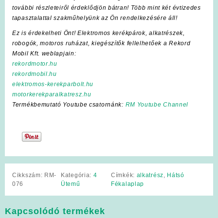
további részleteiről érdeklődjön bátran! Több mint két évtizedes
tapasztalattal szakműhelyünk az Ön rendelkezésére áll!
Ez is érdekelheti Önt! Elektromos kerékpárok, alkatrészek,
robogók, motoros ruházat, kiegészítők fellelhetőek a Rekord
Mobil Kft. weblapjain:
rekordmotor.hu
rekordmobil.hu
elektromos-kerekparbolt.hu
motorkerekparalkatresz.hu
Termékbemutató Youtube csatornánk:
RM Youtube Channel
Cikkszám:
RM-
Kategória:
4
Címkék:
alkatrész
,
Hátsó
076
Ütemű
Fékalaplap
Kapcsolódó termékek