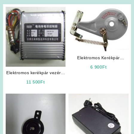
Elektromos Kerékpár
Expanziós Dobfék
6 900
Ft
Elektromos kerékpár vezérlő
elektronika
11 500
Ft