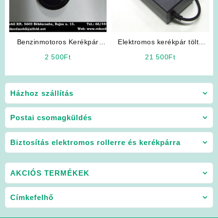
Benzinmotoros Kerékpár
Elektromos kerékpár töltő
Kiegészítő: Jelző Kürt
36V 2Ah, Lithium
2 500
Ft
21 500
Ft
Házhoz szállítás
Postai csomagküldés
Biztosítás elektromos rollerre és kerékpárra
AKCIÓS TERMÉKEK
Címkefelhő