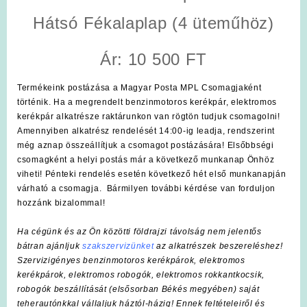
Hátsó Fékalaplap (4 üteműhöz)
Ár: 10 500 FT
Termékeink postázása a Magyar Posta MPL Csomagjaként
történik. Ha a megrendelt benzinmotoros kerékpár, elektromos
kerékpár alkatrésze raktárunkon van rögtön tudjuk csomagolni!
Amennyiben alkatrész rendelését 14:00-ig leadja, rendszerint
még aznap összeállítjuk a csomagot postázására! Elsőbbségi
csomagként a helyi postás már a következő munkanap Önhöz
viheti! Pénteki rendelés esetén következő hét első munkanapján
várható a csomagja. Bármilyen további kérdése van forduljon
hozzánk bizalommal!
Ha cégünk és az Ön közötti földrajzi távolság nem jelentős
bátran ajánljuk
szakszervizünket
az alkatrészek beszereléshez!
Szervizigényes benzinmotoros kerékpárok, elektromos
kerékpárok, elektromos robogók, elektromos rokkantkocsik,
robogók beszállítását (elsősorban Békés megyében) saját
teherautónkkal vállaljuk háztól-házig! Ennek feltételeiről és