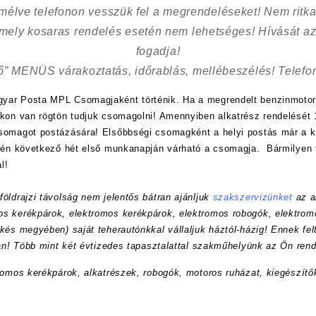
kímélve
telefonon vesszük fel a megrendeléseket! Nem ritk
 mely kosaras rendelés esetén nem lehetséges! Hívását az
fogadja!
ő” MENÜS várakoztatás, időrablás, mellébeszélés! Telefon
yar Posta MPL Csomagjaként történik. Ha a megrendelt benzinmotor
nkon van rögtön tudjuk csomagolni! Amennyiben alkatrész rendelését 1
csomagot postázására! Elsőbbségi csomagként a helyi postás már a
etén következő hét első munkanapján várható a csomagja. Bármilyen 
l!
öldrajzi távolság nem jelentős bátran ajánljuk
szakszervizünket
az a
s kerékpárok, elektromos kerékpárok, elektromos robogók, elektrom
kés megyében) saját teherautónkkal vállaljuk háztól-házig! Ennek felt
ran! Több mint két évtizedes tapasztalattal szakműhelyünk az Ön rend
romos kerékpárok, alkatrészek, robogók, motoros ruházat, kiegészítő