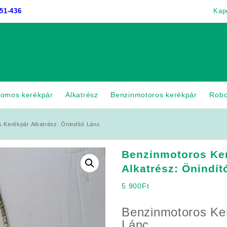
51-436
Kap
romos kerékpár
Alkatrész
Benzinmotoros kerékpár
Rob
 Kerékpár Alkatrész: Önindító Lánc
Benzinmotoros Ke
Alkatrész: Önindít
5 900
Ft
Benzinmotoros Ke
Lánc