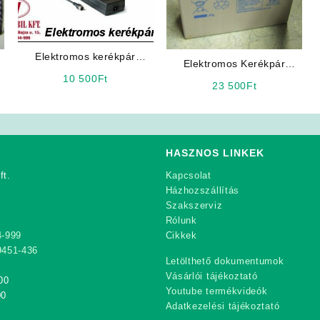
Elektromos kerékpár
Elektromos Kerékpár
akkumulátor töltő 36V
Akkumulátor 12V 20Ah
10 500
Ft
23 500
Ft
Ritar
HASZNOS LINKEK
ft.
Kapcsolat
Házhozszállítás
Szakszerviz
Rólunk
4-999
Cikkek
9451-436
Letölthető dokumentumok
Vásárlói tájékoztató
00
Youtube termékvideók
00
Adatkezelési tájékoztató