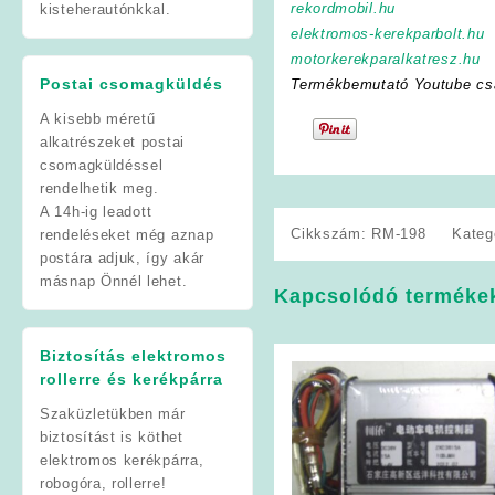
rekordmobil.hu
kisteherautónkkal.
elektromos-kerekparbolt.hu
motorkerekparalkatresz.hu
Postai csomagküldés
Termékbemutató Youtube cs
A kisebb méretű
alkatrészeket postai
csomagküldéssel
rendelhetik meg.
A 14h-ig leadott
Cikkszám:
RM-198
Kateg
rendeléseket még aznap
postára adjuk, így akár
másnap Önnél lehet.
Kapcsolódó terméke
Biztosítás elektromos
rollerre és kerékpárra
Szaküzletükben már
biztosítást is köthet
elektromos kerékpárra,
robogóra, rollerre!