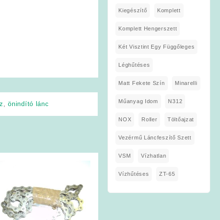
Kiegészítő
Komplett
Komplett Hengerszett
Két Visztint Egy Függőleges
Léghűtéses
Matt Fekete Szín
Minarelli
Műanyag Idom
N312
sz
,
önindító lánc
NOX
Roller
Töltőajzat
Vezérmű Láncfeszítő Szett
VSM
Vízhatlan
Vízhűtéses
ZT-65