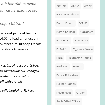
a a felmerülő szakmai
70 Ccm
AQUA
Arany
onnal az üzletvezető
Bal Oldali Fékkar
áljon bátran!
Barna-Fekete
BM-30
Bordó Színben
Cápaidom
os kerékpár, elektromos
4:00-ig leadja, rendszerint
E-MOB 33
E-MOB 43
 következő munkanap Önhöz
további kérdése van
E-Roll 11
Egyenes Szárú
Eleje
Elektromos Jármű
lkatrészek beszereléshez!
Első Villa
Enduro
os rokkantkocsik, robogók
Fehér Bukósisak
ételeiről és további
elkezésére áll!
Fékkar Párban
k fellelhetőek a Rekord
Függőleges
Grafén
Jobb Oldali Fékkar