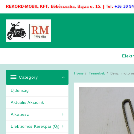
Skip
REKORD-MOBIL KFT. Békéscsaba, Bajza u. 15. | Tel:
+36 30 94
to
content
Elekt
Home
Termékek
Benzinmotoros
Category
Újdonság
Aktuális Akcióink
Alkatrész
Elektromos Kerékpár (Új)