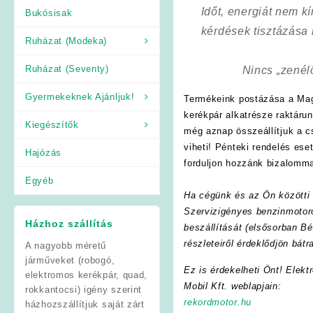
Időt, energiát nem 
Bukósisak
kérdések tisztázása
Ruházat (Modeka)
Ruházat (Seventy)
Nincs „zenél
Gyermekeknek Ajánljuk!
Termékeink postázása a Mag
kerékpár alkatrésze raktáru
Kiegészítők
még aznap összeállítjuk a 
viheti! Pénteki rendelés es
Hajózás
forduljon hozzánk bizalomma
Egyéb
Ha cégünk és az Ön közötti f
Szervizigényes benzinmotoro
Házhoz szállítás
beszállítását (elsősorban Bé
részleteiről érdeklődjön bát
A nagyobb méretű
járműveket (robogó,
Ez is érdekelheti Önt! Elekt
elektromos kerékpár, quad,
Mobil Kft. weblapjain:
rokkantocsi) igény szerint
rekordmotor.hu
házhozszállítjuk saját zárt