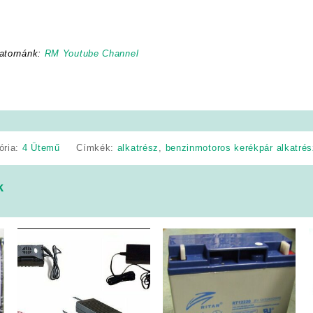
atornánk:
RM Youtube Channel
ória:
4 Ütemű
Címkék:
alkatrész
,
benzinmotoros kerékpár alkatré
k