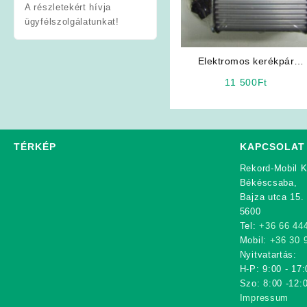
A részletekért hívja
ügyfélszolgálatunkat!
Elektromos kerékpár
vezérlő elektronika
11 500
Ft
TÉRKÉP
KAPCSOLAT
Rekord-Mobil K
Békéscsaba,
Bajza utca 15.
5600
Tel:
+36 66 44
Mobil:
+36 30 
Nyitvatartás:
H-P: 9:00 - 17:
Szo: 8:00 -12:
Impressum