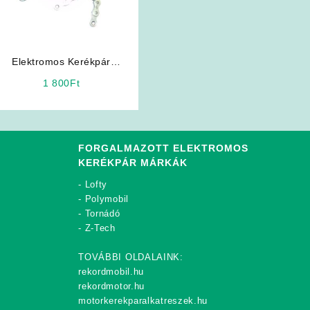
Elektromos Kerékpár
Alkatrész: Lánc
1 800
Ft
FORGALMAZOTT ELEKTROMOS
KERÉKPÁR MÁRKÁK
-
Lofty
-
Polymobil
-
Tornádó
-
Z-Tech
TOVÁBBI OLDALAINK:
rekordmobil.hu
rekordmotor.hu
motorkerekparalkatreszek.hu