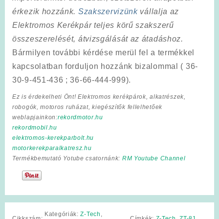
érkezik hozzánk.
Szakszervizünk
vállalja az
Elektromos Kerékpár teljes körű szakszerű
összeszerelését, átvizsgálását az átadáshoz.
Bármilyen további kérdése merül fel a termékkel
kapcsolatban forduljon hozzánk bizalommal ( 36-
30-9-451-436 ; 36-66-444-999).
Ez is érdekelheti Önt! Elektromos kerékpárok, alkatrészek,
robogók, motoros ruházat, kiegészítők fellelhetőek
weblapjainkon:
rekordmotor.hu
rekordmobil.hu
elektromos-kerekparbolt.hu
motorkerekparalkatresz.hu
Termékbemutató Yotube csatornánk:
RM Youtube Channel
Kategóriák:
Z-Tech
,
Cikkszám:
Címkék:
Z-Tech
,
ZT-81
,