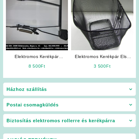
Elektromos Kerékpár
Elektromos Kerékpár Első
Alkatrész: Sztender
kosár
8 500
Ft
3 500
Ft
Házhoz szállítás
Postai csomagküldés
Biztosítás elektromos rollerre és kerékpárra