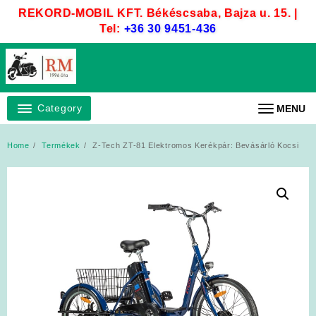
Skip
REKORD-MOBIL KFT. Békéscsaba, Bajza u. 15. |
to
Tel:
+36 30 9451-436
content
Category
MENU
Home
Termékek
Z-Tech ZT-81 Elektromos Kerékpár: Bevásárló Kocsi