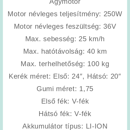
Agymotor
Motor névleges teljesítmény
: 250W
Motor névleges feszültség
: 36V
Max. sebesség
: 25 km/h
Max. hatótávolság
: 40 km
Max. terhelhetőség
: 100 kg
Kerék méret
: Első: 24″, Hátsó: 20″
Gumi méret
: 1,75
Első fék
: V-fék
Hátsó fék
: V-fék
Akkumulátor típus
: LI-ION