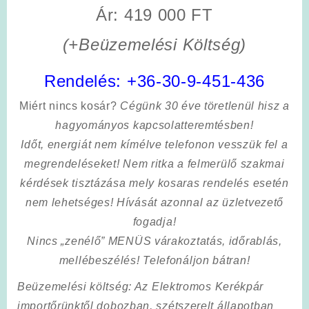
Ár: 419 000 FT
(+Beüzemelési Költség)
Rendelés:
+36-30-9-451-436
Miért nincs kosár?
Cégünk 30 éve töretlenül hisz a
hagyományos kapcsolatteremtésben!
Időt, energiát nem kímélve
telefonon vesszük fel a
megrendeléseket! Nem ritka a felmerülő szakmai
kérdések tisztázása mely kosaras rendelés esetén
nem lehetséges! Hívását azonnal az üzletvezető
fogadja!
Nincs „zenélő” MENÜS várakoztatás, időrablás,
mellébeszélés! Telefonáljon bátran!
Beüzemelési költség
: Az Elektromos Kerékpár
importőrünktől dobozban, szétszerelt állapotban