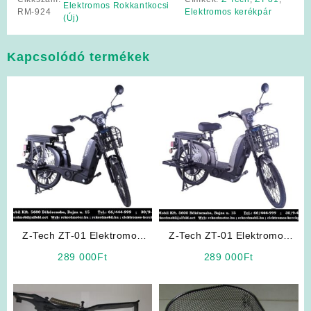
Elektromos Rokkantkocsi
RM-924
Elektromos kerékpár
(Új)
Kapcsolódó termékek
Z-Tech ZT-01 Elektromos
Z-Tech ZT-01 Elektromos
Kerékpár (Fekete színben)
Kerékpár (Ezüst színben)
289 000
Ft
289 000
Ft
(Kategória: L1e-B 25km/h)
(Kategória: L1e-B 25km/h)