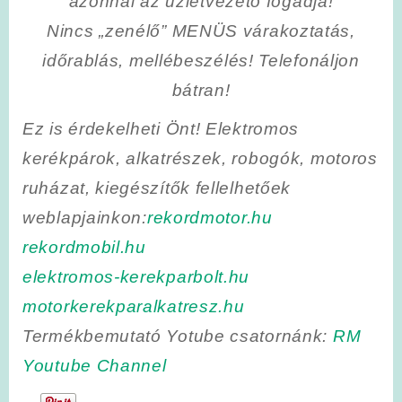
azonnal az üzletvezető fogadja!
Nincs „zenélő” MENÜS várakoztatás,
időrablás, mellébeszélés! Telefonáljon
bátran!
Ez is érdekelheti Önt! Elektromos
kerékpárok, alkatrészek, robogók, motoros
ruházat, kiegészítők fellelhetőek
weblapjainkon:
rekordmotor.hu
rekordmobil.hu
elektromos-kerekparbolt.hu
motorkerekparalkatresz.hu
Termékbemutató Yotube csatornánk:
RM
Youtube Channel