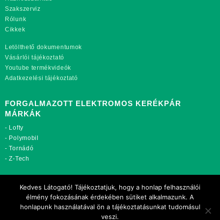
Szakszerviz
Rólunk
Cikkek
Letölthető dokumentumok
Vásárlói tájékoztató
Youtube termékvideók
Adatkezelési tájékoztató
FORGALMAZOTT ELEKTROMOS KERÉKPÁR
MÁRKÁK
-
Lofty
-
Polymobil
-
Tornádó
-
Z-Tech
TOVÁBBI OLDALAINK:
Kedves Látogató! Tájékoztatjuk, hogy a honlap felhasználói
rekordmobil.hu
élmény fokozásának érdekében sütiket alkalmazunk. A
rekordmotor.hu
honlapunk használatával ön a tájékoztatásunkat tudomásul
motorkerekparalkatreszek.hu
veszi.