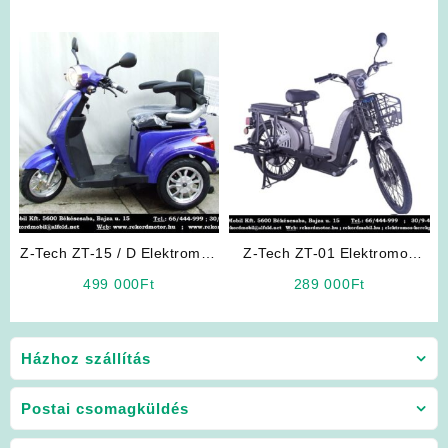
Z-Tech ZT-15 / D Elektromos
Z-Tech ZT-01 Elektromos
Kerékpár Háromkerekű (Kék)
Kerékpár (Ezüst színben)
499 000
Ft
289 000
Ft
(Kategória: L1e-B 25km/h)
Házhoz szállítás
Postai csomagküldés