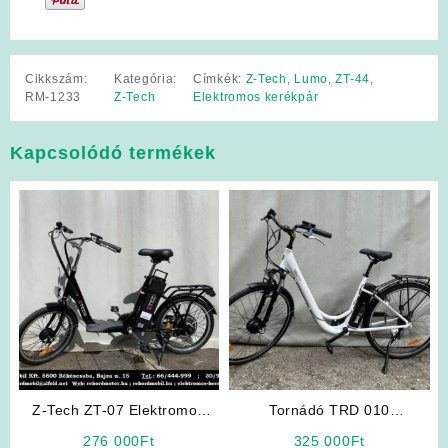
Cikkszám:
Kategória:
Címkék:
Z-Tech
,
Lumo
,
ZT-44
,
RM-1233
Z-Tech
Elektromos kerékpár
Kapcsolódó termékek
Z-Tech ZT-07 Elektromos
Tornádó TRD 010
Kerékpár (Fekete)
Elektromos Kerékpár (Fehér)
276 000
Ft
325 000
Ft