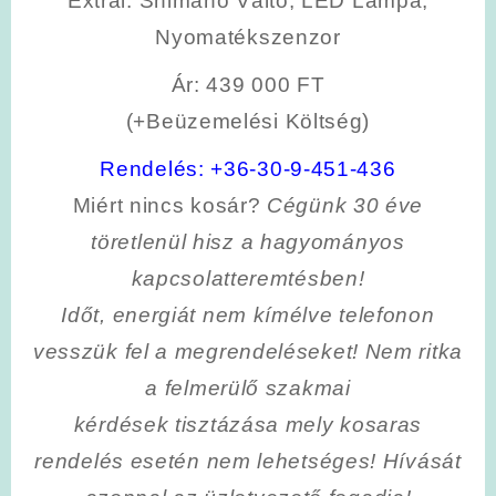
Extrái
: Shimano Váltó, LED Lámpa,
Nyomatékszenzor
Ár: 439 000 FT
(+Beüzemelési Költség)
Rendelés:
+36-30-9-451-436
Miért nincs kosár?
Cégünk 30 éve
töretlenül hisz a hagyományos
kapcsolatteremtésben!
Időt, energiát nem kímélve
telefonon
vesszük fel a megrendeléseket! Nem ritka
a felmerülő szakmai
kérdések tisztázása mely kosaras
rendelés esetén nem lehetséges! Hívását