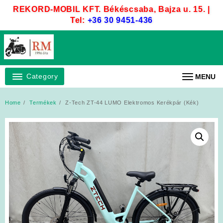
Skip
REKORD-MOBIL KFT. Békéscsaba, Bajza u. 15. |
to
Tel:
+36 30 9451-436
content
Category
MENU
Home
Termékek
Z-Tech ZT-44 LUMO Elektromos Kerékpár (Kék)