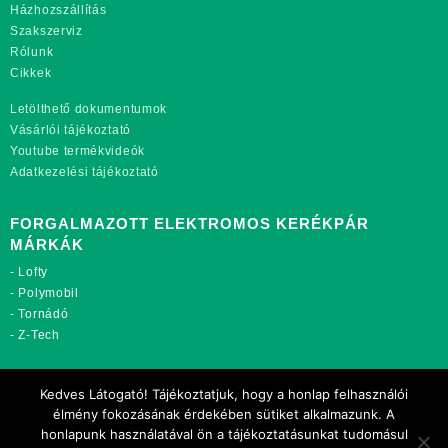
Házhozszállítás
Szakszerviz
Rólunk
Cikkek
Letölthető dokumentumok
Vásárlói tájékoztató
Youtube termékvideók
Adatkezelési tájékoztató
FORGALMAZOTT ELEKTROMOS KERÉKPÁR
MÁRKÁK
-
Lofty
-
Polymobil
-
Tornádó
-
Z-Tech
TOVÁBBI OLDALAINK:
Kedves Látogató! Tájékoztatjuk, hogy a honlap felhasználói
rekordmobil.hu
élmény fokozásának érdekében sütiket alkalmazunk. A
rekordmotor.hu
honlapunk használatával ön a tájékoztatásunkat tudomásul
motorkerekparalkatreszek.hu