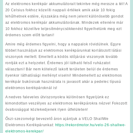
Az elektromos kerékpár akkumulátorait tekintve még messze a tél! A
20 Celsius fokhoz közelíti nappali értékek amik akár 10 fokig
lehűlhetnek estére, éjszakára még nem jelent különösebb gondot
az elektromos kerékpár akkumulátorának. Mindezek ellenére már
10 fokhoz közelítve teljesítménycsökkenést figyelhetünk meg ezt
érdemes szem előtt tartani!
Amire még érdemes figyelni, hogy a nappalok rövidülnek. Egyre
többet használjuk az elektromos kerékpárunkat korlátozott látási
viszonyok mellett. Emellett a ködös időjárási viszonyok tovább
rontják ezt a helyzetet. Érdemes jól látható felső ruházatot
választani! Bár nem kötelező lakott területen belül de érdemes
ilyenkor láthatósági mellényt viselni! Mindemellett az elektromos
kerékpár bukósisak használata is javasolt akár a pedelec típusú
elektromos kerékpároknál is!
A nedves faleveles útviszonyokra különösen figyeljünk ez
kimondottan veszélyes az elektromos kerékpárokra nézve! Fokozott
óvatossággal közlekedjenek ilyen útfelületen!
Őszi-szezonvégi bevezető áron ajánljuk a VELO ShallWe
Elektromos Kerékpárunkat:
https://rekordmotor.hu/velo-26-shallwe-
elektromos-kerekpar/