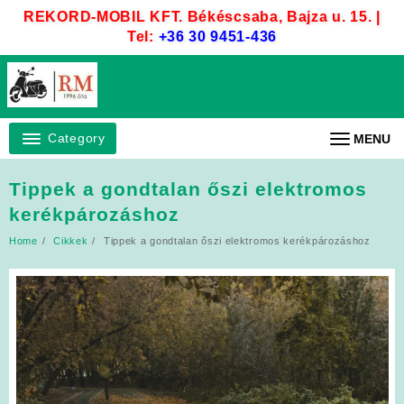
Skip
REKORD-MOBIL KFT. Békéscsaba, Bajza u. 15. |
to
Tel:
+36 30 9451-436
content
Category
MENU
Tippek a gondtalan őszi elektromos
kerékpározáshoz
Home
Cikkek
Tippek a gondtalan őszi elektromos kerékpározáshoz