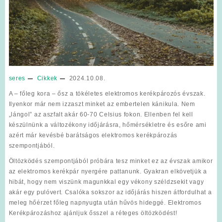
seres
Cikkek
2024.10.08.
A – főleg kora – ősz a tökéletes elektromos kerékpározós évszak.
Ilyenkor már nem izzaszt minket az embertelen kánikula. Nem
„lángol” az aszfalt akár 60-70 Celsius fokon. Ellenben fel kell
készülnünk a változékony időjárásra, hőmérsékletre és esőre ami
azért már kevésbé barátságos elektromos kerékpározás
szempontjából.
Öltözködés szempontjából próbára tesz minket ez az évszak amikor
az elektromos kerékpár nyergére pattanunk. Gyakran elkövetjük a
hibát, hogy nem viszünk magunkkal egy vékony széldzsekit vagy
akár egy pulóvert. Csalóka sokszor az időjárás hiszen átfordulhat a
meleg hőérzet főleg napnyugta után hűvös hideggé. Elektromos
Kerékpározáshoz ajánljuk ősszel a réteges öltözködést!