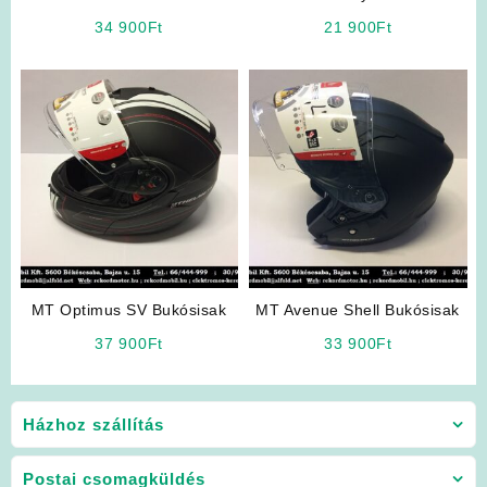
Bukósisak (Kék)
34 900
Ft
21 900
Ft
MT Optimus SV Bukósisak
MT Avenue Shell Bukósisak
37 900
Ft
33 900
Ft
Házhoz szállítás
Postai csomagküldés