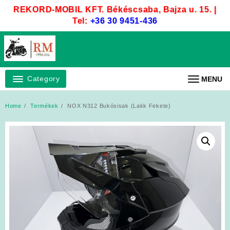
Skip
REKORD-MOBIL KFT. Békéscsaba, Bajza u. 15. |
to
Tel:
+36 30 9451-436
content
Category
MENU
Home
Termékek
NOX N312 Bukósisak (Lakk Fekete)