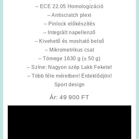
– ECE 22.05 Homologizáció
– Antiscratch plexi
– Pinlock előkészítés
– Integrált napellenző
– Kivehető és mosható belső
– Mikrometrikus csat
– Tömege 1630 g (± 50 g)
– Színe: Nagyon szép Lakk Fekete!
– Több féle méretben! Érdeklődjön!
Sport design
Ár: 49 900 FT