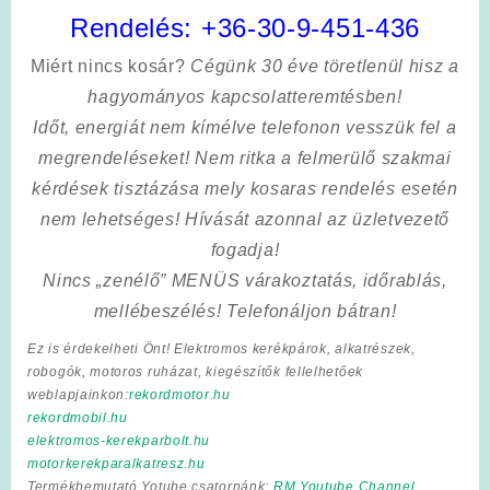
Rendelés:
+36-30-9-451-436
Miért nincs kosár?
Cégünk 30 éve töretlenül hisz a
hagyományos kapcsolatteremtésben!
Időt, energiát nem kímélve
telefonon vesszük fel a
megrendeléseket! Nem ritka a felmerülő szakmai
kérdések tisztázása mely kosaras rendelés esetén
nem lehetséges! Hívását azonnal az üzletvezető
fogadja!
Nincs „zenélő” MENÜS várakoztatás, időrablás,
mellébeszélés! Telefonáljon bátran!
Ez is érdekelheti Önt! Elektromos kerékpárok, alkatrészek,
robogók, motoros ruházat, kiegészítők fellelhetőek
weblapjainkon:
rekordmotor.hu
rekordmobil.hu
elektromos-kerekparbolt.hu
motorkerekparalkatresz.hu
Termékbemutató Yotube csatornánk:
RM Youtube Channel