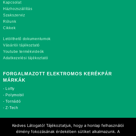
Kapcsolat
Házhozszállítás
Szakszerviz
Rólunk
Cikkek
Letölthető dokumentumok
Vásárlói tájékoztató
Youtube termékvideók
Adatkezelési tájékoztató
FORGALMAZOTT ELEKTROMOS KERÉKPÁR
MÁRKÁK
-
Lofty
-
Polymobil
-
Tornádó
-
Z-Tech
TOVÁBBI OLDALAINK:
Kedves Látogató! Tájékoztatjuk, hogy a honlap felhasználói
rekordmobil.hu
élmény fokozásának érdekében sütiket alkalmazunk. A
rekordmotor.hu