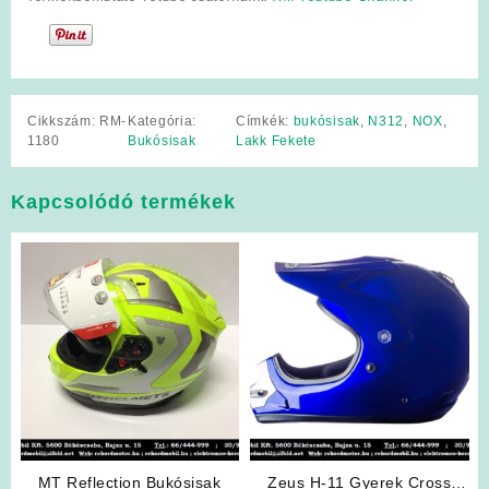
Cikkszám:
RM-
Kategória:
Címkék:
bukósisak
,
N312
,
NOX
,
1180
Bukósisak
Lakk Fekete
Kapcsolódó termékek
MT Reflection Bukósisak
Zeus H-11 Gyerek Cross