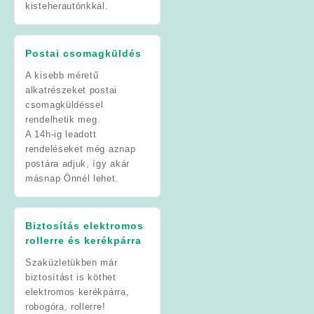
kisteherautónkkal.
Postai csomagküldés
A kisebb méretű
alkatrészeket postai
csomagküldéssel
rendelhetik meg.
A 14h-ig leadott
rendeléseket még aznap
postára adjuk, így akár
másnap Önnél lehet.
Biztosítás elektromos
rollerre és kerékpárra
Szaküzletükben már
biztosítást is köthet
elektromos kerékpárra,
robogóra, rollerre!