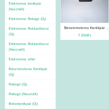
Elektromos kerékpár
(használt)
Elektromos Robogó (Új)
Benzinmotoros Kerékpár
Elektromos Rokkantkocsi
Alkatrész: Z-Tech ZT-35/B
(Új)
7 500
Ft
Feszültségszabályozó
Elektromos Rokkantkocsi
(Használt)
Elektromos roller
Benzinmotoros Kerékpár
(Új)
Robogó (Új)
Robogó (Használt)
Motorkerékpár (Új)