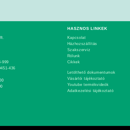
HASZNOS LINKEK
ft.
Kapcsolat
Házhozszállítás
Szakszerviz
Rólunk
4-999
Cikkek
9451-436
Letölthető dokumentumok
Vásárlói tájékoztató
00
Youtube termékvideók
00
Adatkezelési tájékoztató