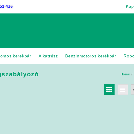
51-436
Kap
romos kerékpár
Alkatrész
Benzinmotoros kerékpár
Rob
gszabályozó
Home