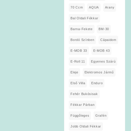
70 Ccm
AQUA
Arany
Bal Oldali Fékkar
Barna-Fekete
BM-30
Bordó Színben
Cápaidom
E-MOB 33
E-MOB 43
E-Roll 11
Egyenes Szárú
Eleje
Elektromos Jármű
Első Villa
Enduro
Fehér Bukósisak
Fékkar Párban
Függőleges
Grafén
Jobb Oldali Fékkar