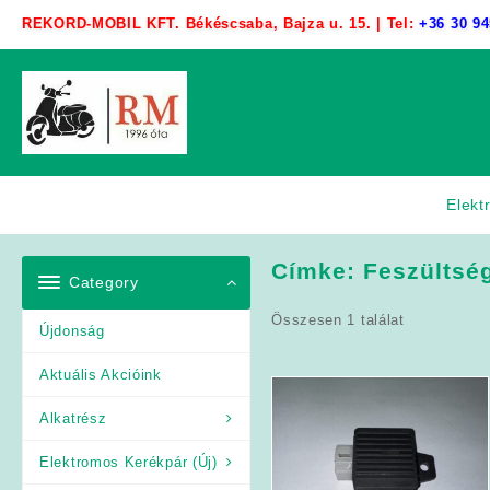
Skip
REKORD-MOBIL KFT. Békéscsaba, Bajza u. 15. | Tel:
+36 30 94
to
content
Elekt
Címke:
Feszültsé
Category
Összesen 1 találat
Újdonság
Aktuális Akcióink
Alkatrész
Elektromos Kerékpár (Új)