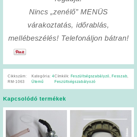
Nincs „zenélő” MENÜS
várakoztatás, időrablás,
mellébeszélés! Telefonáljon bátran!
Cikkszám:
Kategória:
4
Címkék:
Feszültségszabályzó
,
Fesszab
,
RM-1063
Ütemű
Feszültségszabályozó
Kapcsolódó termékek