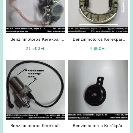
Benzinmotoros Kerékpár
Benzinmotoros Kerékpár
Karburátor (4T)
Alkatrész: Fékpofa (Nagy)
21 500
Ft
4 900
Ft
Benzinmotoros Kerékpár
Benzinmotoros Kerékpár
Alkatrész: Komplett Önindító
Kiegészítő: Jelző Kürt