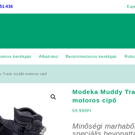
51-436
Kap
romos kerékpár
Alkatrész
Benzinmotoros kerékpár
Rob
Track vízálló motoros cipő
Modeka Muddy Trac
motoros cipő
59 990
Ft
Minőségi marhabőr
speciális bevonatt