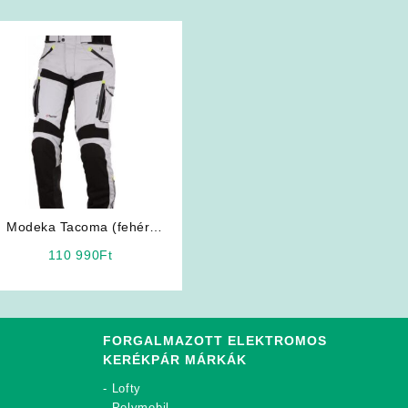
Modeka Tacoma (fehér)
férfi motoros nadrág
110 990
Ft
FORGALMAZOTT ELEKTROMOS
KERÉKPÁR MÁRKÁK
-
Lofty
-
Polymobil