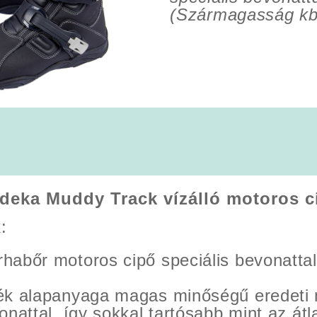
(Szármagasság kb
deka Muddy Track vízálló motoros c
:
habőr motoros cipő speciális bevonatt
mék alapanyaga magas minőségű eredeti
onattal, így sokkal tartósabb mint az át