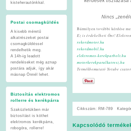
kérdések tisztázása
kisteherautónkkal.
Nincs „zenél
Postai csomagküldés
Bármilyen további kérdése mer
A kisebb méretű
Ez is érdekelheti Önt! Elektr
alkatrészeket postai
rekordmotor.hu
csomagküldéssel
rekordmobil.hu
rendelhetik meg.
elektromos-kerekparbolt.hu
A 14h-ig leadott
motorkerekparalkatresz.hu
rendeléseket még aznap
postára adjuk, így akár
Termékbemutató Yotube csato
másnap Önnél lehet.
Biztosítás elektromos
rollerre és kerékpárra
Cikkszám:
RM-789
Kategó
Szaküzletükben már
biztosítást is köthet
elektromos kerékpárra,
Kapcsolódó terméke
robogóra, rollerre!