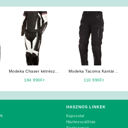
Modeka Chaser kétrészes
Modeka Tacoma Kantáros
motoros bőrruha
motoros nadrág
184 990
Ft
110 990
Ft
HASZNOS LINKEK
ft.
Kapcsolat
Házhozszállítás
Szakszerviz