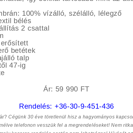
rán: 100% vízálló, szélálló, lélegző
xtil bélés
lítás 2 csattal
m
erősített
rő betétek
jálló talp
ől 47-ig
te
Ár: 59 990 FT
Rendelés:
+36-30-9-451-436
sár?
Cégünk 30 éve töretlenül hisz a hagyományos kapcso
kímélve
telefonon vesszük fel a megrendeléseket! Nem ritk