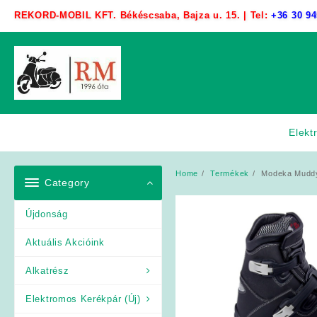
Skip
REKORD-MOBIL KFT. Békéscsaba, Bajza u. 15. | Tel:
+36 30 94
to
content
Elekt
Home
Termékek
Modeka Muddy 
Category
Újdonság
Aktuális Akcióink
Alkatrész
Elektromos Kerékpár (Új)