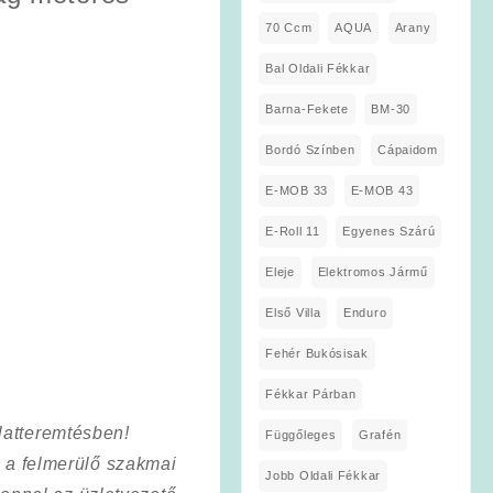
70 Ccm
AQUA
Arany
Bal Oldali Fékkar
Barna-Fekete
BM-30
Bordó Színben
Cápaidom
E-MOB 33
E-MOB 43
E-Roll 11
Egyenes Szárú
Eleje
Elektromos Jármű
Első Villa
Enduro
Fehér Bukósisak
Fékkar Párban
latteremtésben!
Függőleges
Grafén
a a felmerülő szakmai
Jobb Oldali Fékkar