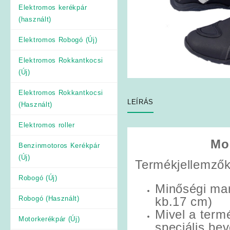
Elektromos kerékpár
(használt)
Elektromos Robogó (Új)
Elektromos Rokkantkocsi
(Új)
Elektromos Rokkantkocsi
LEÍRÁS
(Használt)
Elektromos roller
Mo
Benzinmotoros Kerékpár
(Új)
Termékjellemzők
Robogó (Új)
Minőségi mar
Robogó (Használt)
kb.17 cm)
Mivel a ter
Motorkerékpár (Új)
speciális bev