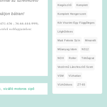
onnal az üzletvezető
Kiegészítő
Komplett
áljon bátran!
Komplett Hengerszett
Két Visztint Egy Függőleges
-451-436 ; 36-66-444-999).
lhetőek weblapjainkon:
Léghűtéses
Matt Fekete Szín
Minarelli
Műanyag Idom
N312
NOX
Roller
Töltőajzat
Vezérmű Láncfeszítő Szett
VSM
Vízhatlan
Vízhűtéses
ZT-65
k
,
vizálló motoros cipő