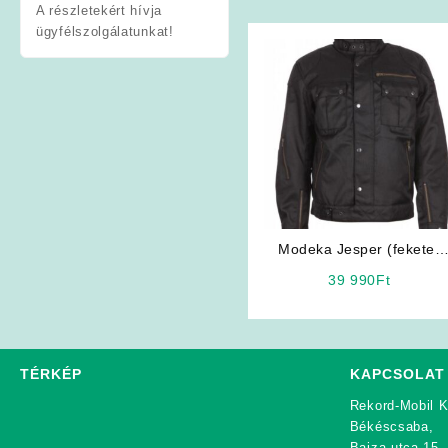
A részletekért hívja
ügyfélszolgálatunkat!
Modeka Jesper (fekete)
motoros kabát
39 990
Ft
TÉRKÉP
KAPCSOLAT
Rekord-Mobil K
Békéscsaba,
Bajza utca 15.