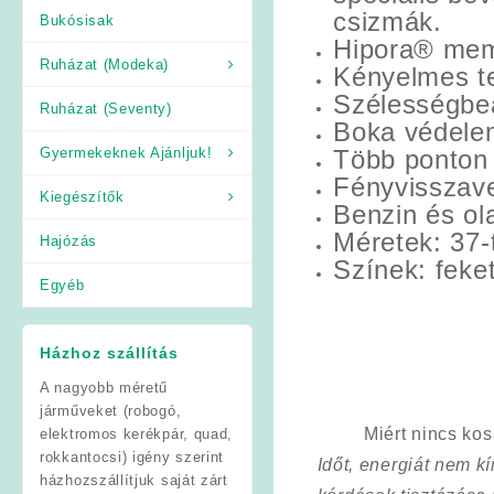
csizmák.
Bukósisak
Hipora® memb
Ruházat (Modeka)
Kényelmes te
Szélességbeál
Ruházat (Seventy)
Boka védele
Gyermekeknek Ajánljuk!
Több ponton 
Fényvisszave
Kiegészítők
Benzin és ola
Méretek: 37-t
Hajózás
Színek: feke
Egyéb
Házhoz szállítás
A nagyobb méretű
járműveket (robogó,
Miért nincs ko
elektromos kerékpár, quad,
rokkantocsi) igény szerint
Időt, energiát nem 
házhozszállítjuk saját zárt