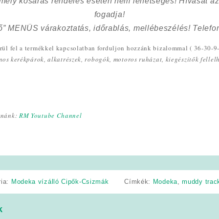
 mely kosaras rendelés esetén nem lehetséges! Hívását az
fogadja!
ő” MENÜS várakoztatás, időrablás, mellébeszélés! Telefon
ül fel a termékkel kapcsolatban forduljon hozzánk bizalommal ( 36-30-9
omos kerékpárok, alkatrészek, robogók, motoros ruházat, kiegészítők felle
rnánk:
RM Youtube Channel
ria:
Modeka vízálló Cipők-Csizmák
Címkék:
Modeka
,
muddy trac
k