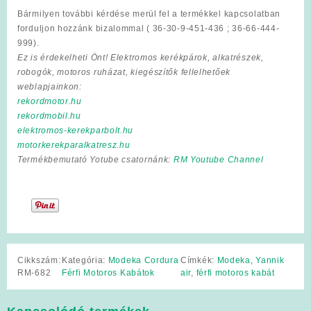
Bármilyen további kérdése merül fel a termékkel kapcsolatban
forduljon hozzánk bizalommal ( 36-30-9-451-436 ; 36-66-444-
999).
Ez is érdekelheti Önt! Elektromos kerékpárok, alkatrészek,
robogók, motoros ruházat, kiegészítők fellelhetőek
weblapjainkon:
rekordmotor.hu
rekordmobil.hu
elektromos-kerekparbolt.hu
motorkerekparalkatresz.hu
Termékbemutató Yotube csatornánk:
RM Youtube Channel
Cikkszám:
Kategória:
Modeka Cordura
Címkék:
Modeka
,
Yannik
RM-682
Férfi Motoros Kabátok
air
,
férfi motoros kabát