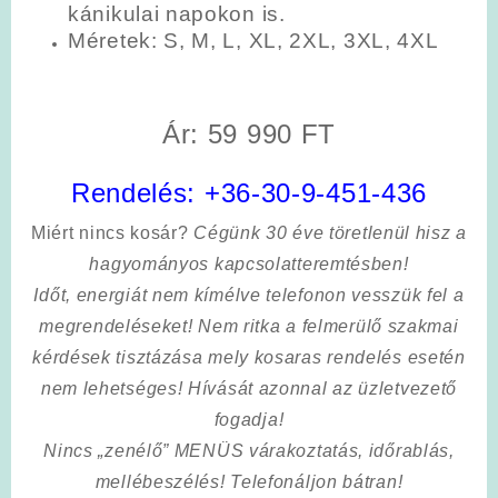
kánikulai napokon is.
Méretek: S, M, L, XL, 2XL, 3XL, 4XL
Ár: 59 990 FT
Rendelés:
+36-30-9-451-436
Miért nincs kosár?
Cégünk 30 éve töretlenül hisz a
hagyományos kapcsolatteremtésben!
Időt, energiát nem kímélve
telefonon vesszük fel a
megrendeléseket! Nem ritka a felmerülő szakmai
kérdések tisztázása mely kosaras rendelés esetén
nem lehetséges! Hívását azonnal az üzletvezető
fogadja!
Nincs „zenélő” MENÜS várakoztatás, időrablás,
mellébeszélés! Telefonáljon bátran!