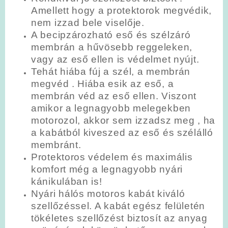
Amellett hogy a protektorok megvédik,
nem izzad bele viselője.
A becipzározható eső és szélzáró
membrán a hűvösebb reggeleken,
vagy az eső ellen is védelmet nyújt.
Tehát hiába fúj a szél, a membrán
megvéd . Hiába esik az eső, a
membrán véd az eső ellen. Viszont
amikor a legnagyobb melegekben
motorozol, akkor sem izzadsz meg , ha
a kabátból kiveszed az eső és szélálló
membránt.
Protektoros védelem és maximális
komfort még a legnagyobb nyári
kánikulában is!
Nyári hálós motoros kabát kiváló
szellőzéssel. A kabát egész felületén
tökéletes szellőzést biztosít az anyag