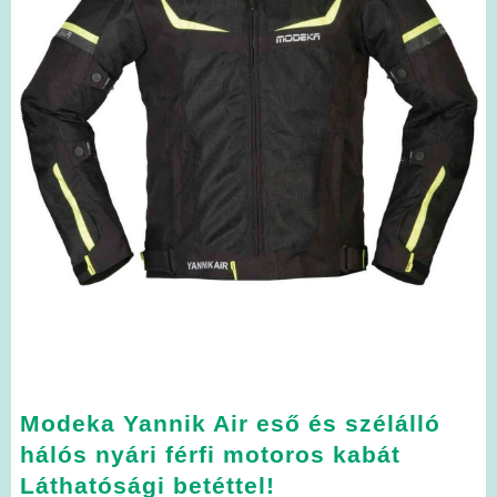
Modeka Yannik Air eső és szélálló
hálós nyári férfi motoros kabát
Láthatósági betéttel!