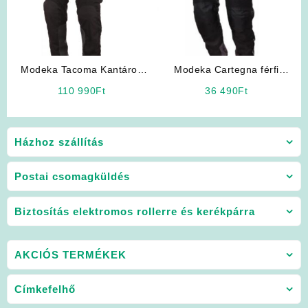
Modeka Tacoma Kantáros
Modeka Cartegna férfi
motoros nadrág
motoros nadrág
110 990
Ft
36 490
Ft
Házhoz szállítás
Postai csomagküldés
Biztosítás elektromos rollerre és kerékpárra
AKCIÓS TERMÉKEK
Címkefelhő