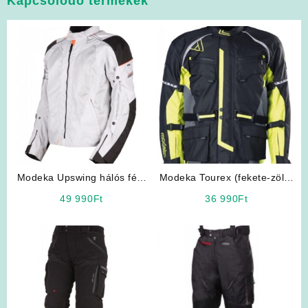
Kapcsolódó termékek
Modeka Upswing hálós férfi
Modeka Tourex (fekete-zöld)
motoros kabát
Férfi Motoros Kabát
49 990
Ft
36 990
Ft