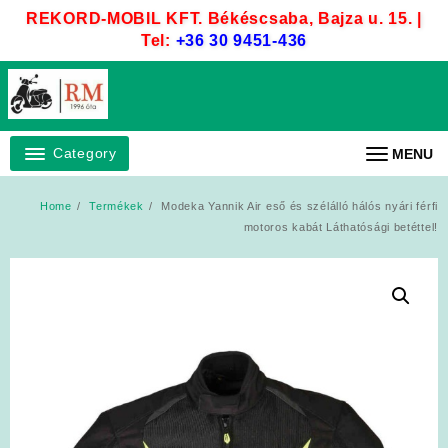
Skip
REKORD-MOBIL KFT. Békéscsaba, Bajza u. 15. |
to
Tel:
+36 30 9451-436
content
Category
MENU
Home
Termékek
Modeka Yannik Air eső és szélálló hálós nyári férfi
motoros kabát Láthatósági betéttel!