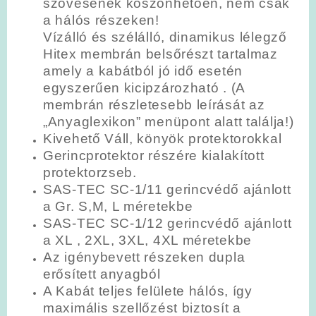
szövésének köszönhetően, nem csak
a hálós részeken!
Vízálló és szélálló, dinamikus lélegző
Hitex membrán belsőrészt tartalmaz
amely a kabátból jó idő esetén
egyszerűen kicipzározható . (A
membrán részletesebb leírását az
„Anyaglexikon” menüpont alatt találja!)
Kivehető Váll, könyök protektorokkal
Gerincprotektor részére kialakított
protektorzseb.
SAS-TEC SC-1/11 gerincvédő ajánlott
a Gr. S,M, L méretekbe
SAS-TEC SC-1/12 gerincvédő ajánlott
a XL , 2XL, 3XL, 4XL méretekbe
Az igénybevett részeken dupla
erősített anyagból
A Kabát teljes felülete hálós, így
maximális szellőzést biztosít a