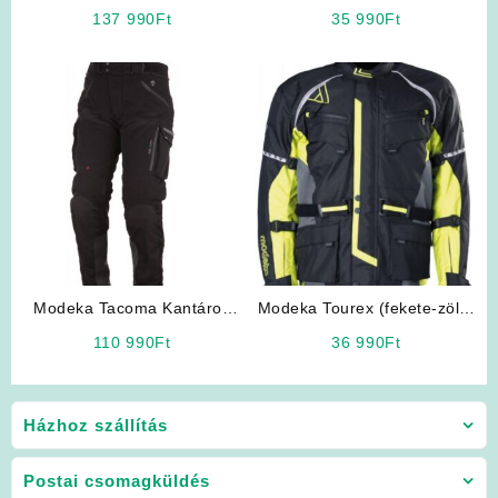
(szürke) motoros nadrág
nadrág
137 990
Ft
35 990
Ft
Modeka Tacoma Kantáros
Modeka Tourex (fekete-zöld)
motoros nadrág
Férfi Motoros Kabát
110 990
Ft
36 990
Ft
Házhoz szállítás
Postai csomagküldés