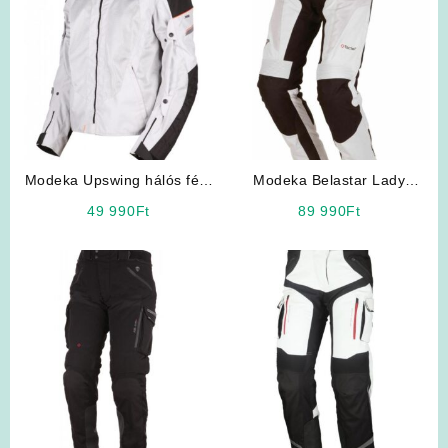
Modeka Upswing hálós férfi
Modeka Belastar Lady
motoros kabát
motoros nadrág
49 990
Ft
89 990
Ft