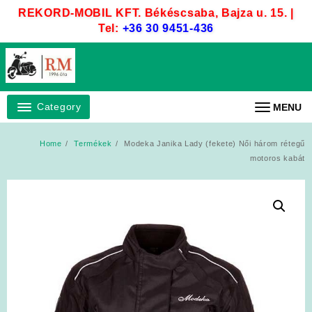
Skip
REKORD-MOBIL KFT. Békéscsaba, Bajza u. 15. |
to
Tel:
+36 30 9451-436
content
Category
MENU
Home
Termékek
Modeka Janika Lady (fekete) Női három rétegű
motoros kabát