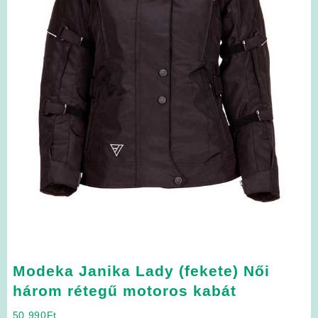
Modeka Janika Lady (fekete) Női
három rétegű motoros kabát
50 990
Ft