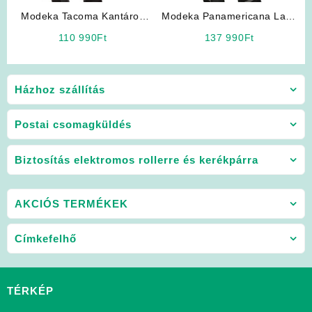
Modeka Tacoma Kantáros
Modeka Panamericana Lady
motoros nadrág
(fehér) motoros nadrág
110 990
Ft
137 990
Ft
Házhoz szállítás
Postai csomagküldés
Biztosítás elektromos rollerre és kerékpárra
AKCIÓS TERMÉKEK
Címkefelhő
TÉRKÉP