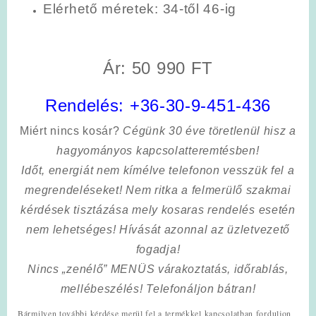
Elérhető méretek: 34-től 46-ig
Ár: 50 990 FT
Rendelés:
+36-30-9-451-436
Miért nincs kosár?
Cégünk 30 éve töretlenül hisz a
hagyományos kapcsolatteremtésben!
Időt, energiát nem kímélve
telefonon vesszük fel a
megrendeléseket! Nem ritka a felmerülő szakmai
kérdések tisztázása mely kosaras rendelés esetén
nem lehetséges! Hívását azonnal az üzletvezető
fogadja!
Nincs „zenélő” MENÜS várakoztatás, időrablás,
mellébeszélés! Telefonáljon bátran!
Bármilyen további kérdése merül fel a termékkel kapcsolatban forduljon