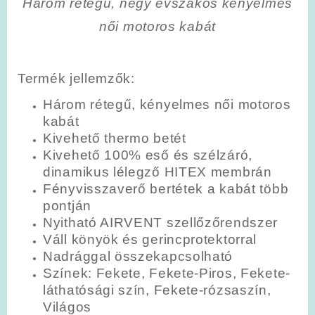
Három rétegű, négy évszakos kényelmes
női motoros kabát
Termék jellemzők:
Három rétegű, kényelmes női motoros
kabát
Kivehető thermo betét
Kivehető 100% eső és szélzáró,
dinamikus lélegző HITEX membrán
Fényvisszaverő bertétek a kabát több
pontján
Nyitható AIRVENT szellőzőrendszer
Váll könyök és gerincprotektorral
Nadrággal összekapcsolható
Színek: Fekete, Fekete-Piros, Fekete-
láthatósági szín, Fekete-rózsaszín,
Világos