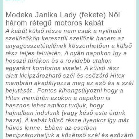
Modeka Janika Lady (fekete) Női
három rétegű motoros kabát
A kabát külső része nem csak a nyitható
szellőzőkön keresztül szellőzik hanem az
anyagösszetételének köszönhetően a külső
rész teljes felületén. A nyári napokon így a
hosszú túrákon és a rövidebb utakon
egyaránt komfortos viselet. A külső rész
alatt kicipzározható szél és esőzáró Hitex
membrán akadályozza meg az eső és a szél
bejutását . Fontos kihangsúlyozni hogy a
Hitex membrán azokon a napokon is
hasznos lehet amikor tudjuk, hogy
hajnalban indulunk (vagy késő este érünk
haza). A kabát külső része ilyenkor így már
hűvös lenne. Ebben az esetben
becipzározhatjuk a középső szél és esőzáró