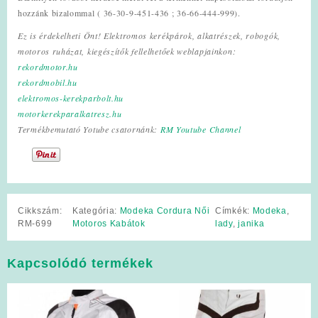
hozzánk bizalommal ( 36-30-9-451-436 ; 36-66-444-999).
Ez is érdekelheti Önt! Elektromos kerékpárok, alkatrészek, robogók,
motoros ruházat, kiegészítők fellelhetőek weblapjainkon:
rekordmotor.hu
rekordmobil.hu
elektromos-kerekparbolt.hu
motorkerekparalkatresz.hu
Termékbemutató Yotube csatornánk:
RM Youtube Channel
Cikkszám:
Kategória:
Modeka Cordura Női
Címkék:
Modeka
,
RM-699
Motoros Kabátok
lady
,
janika
Kapcsolódó termékek