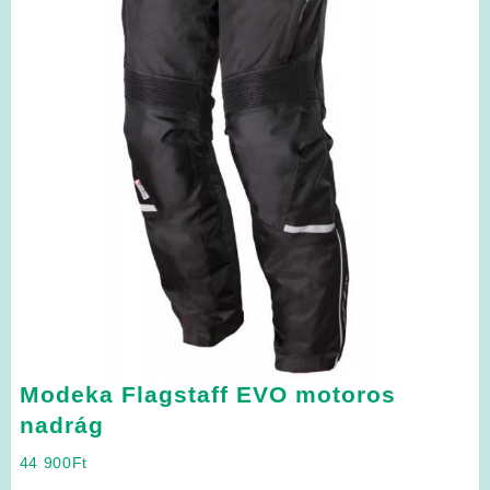
Modeka Flagstaff EVO motoros
nadrág
44 900
Ft