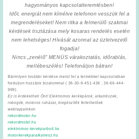
hagyományos kapcsolatteremtésben!
Időt, energiát nem kímélve
telefonon vesszük fel a
megrendeléseket! Nem ritka a felmerülő szakmai
kérdések tisztázása mely kosaras rendelés esetén
nem lehetséges! Hívását azonnal az üzletvezető
fogadja!
Nincs „zenélő” MENÜS várakoztatás, időrablás,
mellébeszélés! Telefonáljon bátran!
Bármilyen további kérdése merül fel a termékkel kapcsolatban
forduljon hozzánk bizalommal ( 36-30-9-451-436 ; 36-66-444-
999).
Ez is érdekelheti Önt! Elektromos kerékpárok, alkatrészek,
robogók, motoros ruházat, kiegészítők fellelhetőek
weblapjainkon:
rekordmotor.hu
rekordmobil.hu
elektromos-kerekparbolt.hu
motorkerekparalkatresz.hu