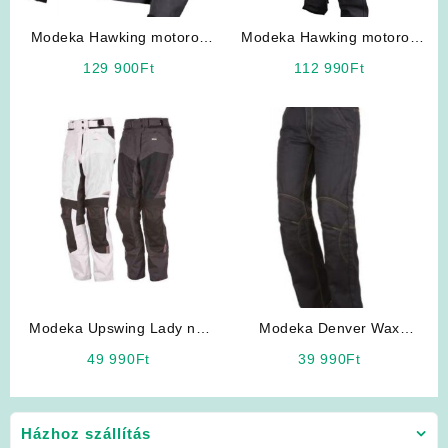
Modeka Hawking motoros
Modeka Hawking motoros
bőrkabát
bőrnadrág
129 900
Ft
112 990
Ft
Modeka Upswing Lady női
Modeka Denver Wax
motoros nadrág
motoros farmer
49 990
Ft
39 990
Ft
Házhoz szállítás