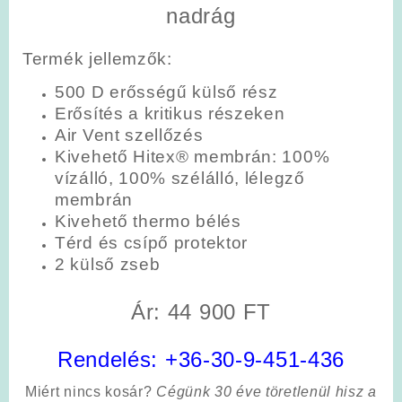
nadrág
Termék jellemzők:
500 D erősségű külső rész
Erősítés a kritikus részeken
Air Vent szellőzés
Kivehető Hitex® membrán: 100%
vízálló, 100% szélálló, lélegző
membrán
Kivehető thermo bélés
Térd és csípő protektor
2 külső zseb
Ár: 44 900 FT
Rendelés:
+36-30-9-451-436
Miért nincs kosár?
Cégünk 30 éve töretlenül hisz a