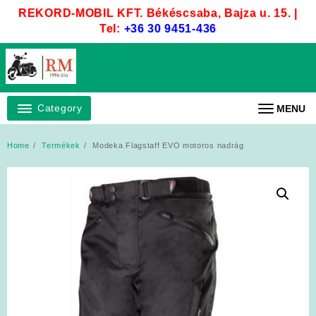
Skip
REKORD-MOBIL KFT. Békéscsaba, Bajza u. 15. |
to
Tel:
+36 30 9451-436
content
Category
MENU
Home
Termékek
Modeka Flagstaff EVO motoros nadrág