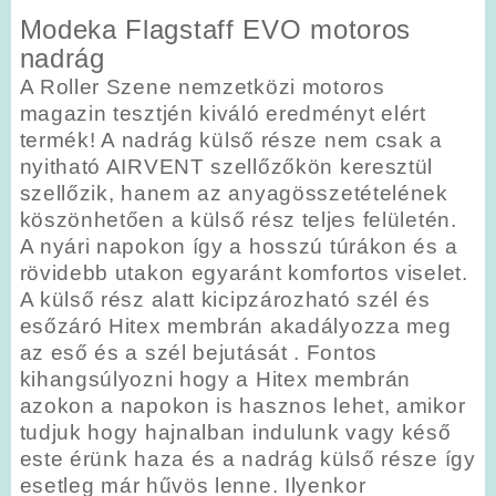
Modeka Flagstaff EVO motoros
nadrág
A Roller Szene nemzetközi motoros
magazin tesztjén kiváló eredményt elért
termék!
A nadrág külső része nem csak a
nyitható AIRVENT szellőzőkön keresztül
szellőzik, hanem az anyagösszetételének
köszönhetően a külső rész teljes felületén.
A nyári napokon így a hosszú túrákon és a
rövidebb utakon egyaránt komfortos viselet.
A külső rész alatt kicipzározható szél és
esőzáró Hitex membrán akadályozza meg
az eső és a szél bejutását . Fontos
kihangsúlyozni hogy a Hitex membrán
azokon a napokon is hasznos lehet, amikor
tudjuk hogy hajnalban indulunk vagy késő
este érünk haza és a nadrág külső része így
esetleg már hűvös lenne. Ilyenkor