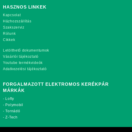
HASZNOS LINKEK
Kapcsolat
Házhozszállítás
Szakszerviz
Rólunk
Cikkek
Letölthető dokumentumok
Vásárlói tájékoztató
Youtube termékvideók
Adatkezelési tájékoztató
FORGALMAZOTT ELEKTROMOS KERÉKPÁR
MÁRKÁK
-
Lofty
-
Polymobil
-
Tornádó
-
Z-Tech
TOVÁBBI OLDALAINK: