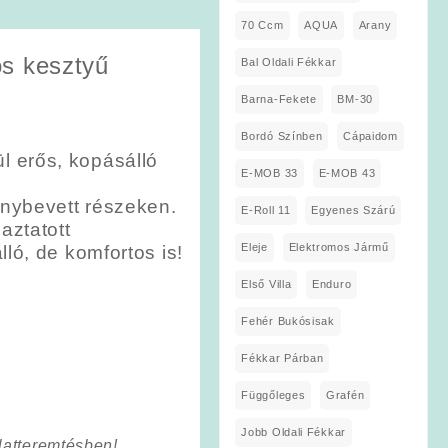
70 Ccm
AQUA
Arany
os kesztyű
Bal Oldali Fékkar
Barna-Fekete
BM-30
Bordó Színben
Cápaidom
l erős, kopásálló
E-MOB 33
E-MOB 43
énybevett részeken.
E-Roll 11
Egyenes Szárú
aztatott
Eleje
Elektromos Jármű
ló, de komfortos is!
Első Villa
Enduro
Fehér Bukósisak
Fékkar Párban
Függőleges
Grafén
Jobb Oldali Fékkar
latteremtésben!