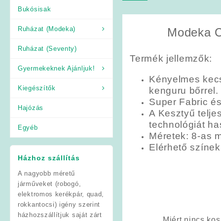
Bukósisak
Ruházat (Modeka)
Modeka Ch
Ruházat (Seventy)
Termék jellemzők:
Gyermekeknek Ajánljuk!
Kényelmes kecs
Kiegészítők
kenguru bőrrel.
Super Fabric é
Hajózás
A Kesztyű telje
technológiát ha
Egyéb
Méretek: 8-as m
Elérhető színek
Házhoz szállítás
A nagyobb méretű
járműveket (robogó,
elektromos kerékpár, quad,
rokkantocsi) igény szerint
házhozszállítjuk saját zárt
Miért nincs ko