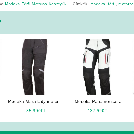
ia:
Modeka Férfi Motoros Kesztyűk
Címkék:
Modeka
,
férfi
,
motoros
k
Modeka Mara lady motoros
Modeka Panamericana
nadrág
Lady (fehér) motoros
35 990
Ft
137 990
Ft
nadrág