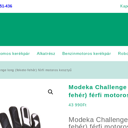
51-436
Kap
romos kerékpár
Alkatrész
Benzinmotoros kerékpár
Rob
nge long (fekete-fehér) férfi motoros kesztyű
Modeka Challenge 
fehér) férfi motor
43 990
Ft
Modeka Challenge 
fehér) férfi motor