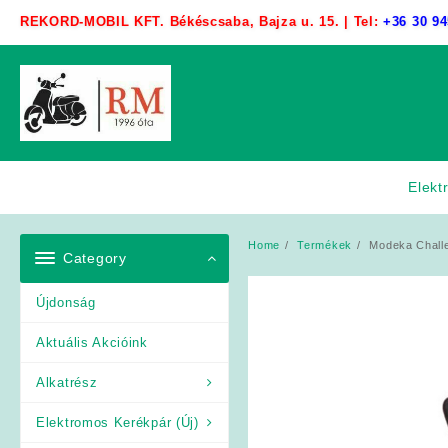
Skip
REKORD-MOBIL KFT. Békéscsaba, Bajza u. 15. | Tel:
+36 30 94
to
content
Elekt
Home
Termékek
Modeka Challe
Category
Újdonság
Aktuális Akcióink
Alkatrész
Elektromos Kerékpár (Új)