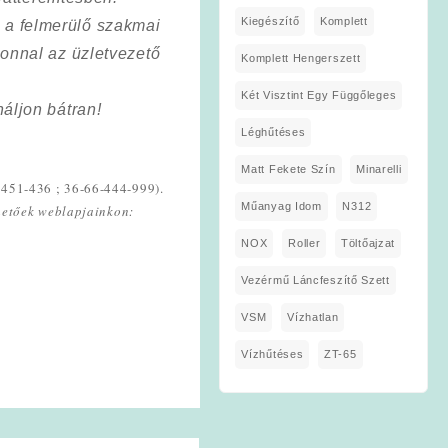
Kiegészítő
Komplett
a a felmerülő szakmai
onnal az üzletvezető
Komplett Hengerszett
Két Visztint Egy Függőleges
áljon bátran!
Léghűtéses
Matt Fekete Szín
Minarelli
-451-436 ; 36-66-444-999).
Műanyag Idom
N312
lhetőek weblapjainkon:
NOX
Roller
Töltőajzat
Vezérmű Láncfeszítő Szett
VSM
Vízhatlan
Vízhűtéses
ZT-65