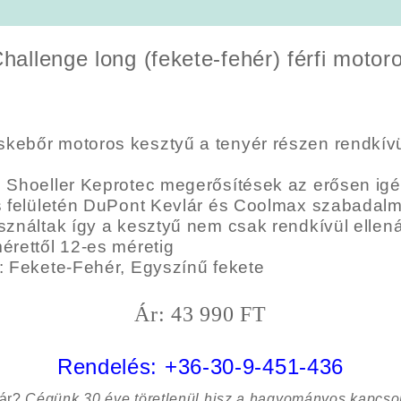
allenge long (fekete-fehér) férfi motor
kebőr motoros kesztyű a tenyér részen rendkívü
s Shoeller Keprotec megerősítések az erősen ig
s felületén DuPont Kevlár és Coolmax szabadalm
sználtak így a kesztyű nem csak rendkívül ellenál
érettől 12-es méretig
: Fekete-Fehér, Egyszínű fekete
Ár: 43 990 FT
Rendelés:
+36-30-9-451-436
sár?
Cégünk 30 éve töretlenül hisz a hagyományos kapcso