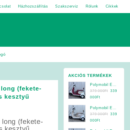
csolat
Házhozszállítás
Szakszerviz
Rólunk
Cikkek
ogó
AKCIÓS TERMÉKEK
Polymobil E-
long (fekete-
Original
MOB 40/A
379 000
Ft
339
os kesztyű
price
Elektromos
Current
000
Ft
was:
Háromkerekű
price
Polymobil E-
379
Jármű (Krém-
is:
Original
MOB 40/A
379 000
Ft
339
000Ft.
Bordó)
339
long (fekete-
price
Elektromos
Current
000
Ft
000Ft.
was:
Háromkerekű
price
os kesztyű