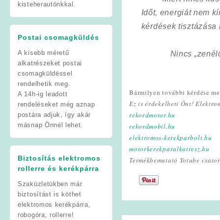
kisteherautónkkal.
Időt, energiát nem 
kérdések tisztázása
Postai csomagküldés
A kisebb méretű
Nincs „zenél
alkatrészeket postai
csomagküldéssel
rendelhetik meg.
Bármilyen további kérdése mer
A 14h-ig leadott
Ez is érdekelheti Önt! Elektr
rendeléseket még aznap
rekordmotor.hu
postára adjuk, így akár
másnap Önnél lehet.
rekordmobil.hu
elektromos-kerekparbolt.hu
motorkerekparalkatresz.hu
Biztosítás elektromos
Termékbemutató Yotube csato
rollerre és kerékpárra
Szaküzletükben már
biztosítást is köthet
elektromos kerékpárra,
robogóra, rollerre!