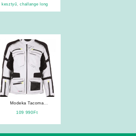
 kesztyű
,
challange long
Modeka Tacoma
(fehér/fekete) motoros
109 990
Ft
kabát