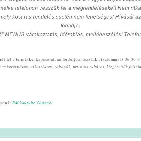
kímélve
telefonon vesszük fel a megrendeléseket! Nem ritk
 mely kosaras rendelés esetén nem lehetséges! Hívását az
fogadja!
ő” MENÜS várakoztatás, időrablás, mellébeszélés! Telefon
ül fel a termékkel kapcsolatban forduljon hozzánk bizalommal ( 36-30-9
omos kerékpárok, alkatrészek, robogók, motoros ruházat, kiegészítők felle
rnánk:
RM Youtube Channel