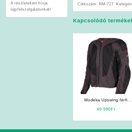
A részletekért hívja
Cikkszám:
RM-727
Kategór
ügyfélszolgálatunkat!
Kapcsolódó terméke
Modeka Upswing férfi
motoros kabát
49 990
Ft