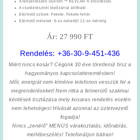
A tenyérrészen DuPont ™ KEVLAR ® erősítéssel.
A csuklórésznél tépőzárral állítható .
Elérhető színek:
Fekete, Fekete-fehér
Elérhető méretek
: 6-os mérettől 12-es méretig
Ár: 27 990 FT
Rendelés:
+36-30-9-451-436
Miért nincs kosár?
Cégünk 30 éve töretlenül hisz a
hagyományos kapcsolatteremtésben!
Időt, energiát nem kímélve
telefonon vesszük fel a
megrendeléseket! Nem ritka a felmerülő szakmai
kérdések tisztázása mely kosaras rendelés esetén
nem lehetséges! Hívását azonnal az üzletvezető
fogadja!
Nincs „zenélő” MENÜS várakoztatás, időrablás,
mellébeszélés! Telefonáljon bátran!