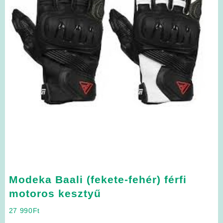
Modeka Baali (fekete-fehér) férfi
motoros kesztyű
27 990
Ft