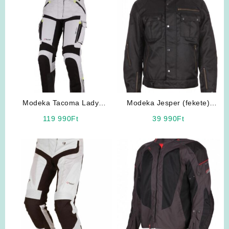
Modeka Tacoma Lady
Modeka Jesper (fekete)
motoros nadrág
motoros kabát
119 990
Ft
39 990
Ft