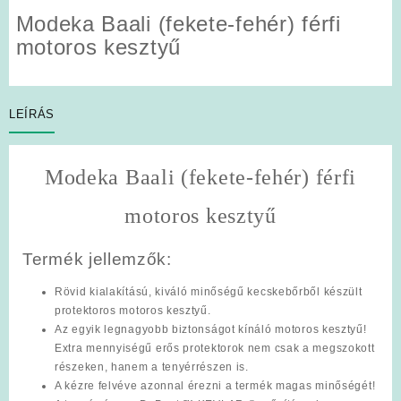
Modeka Baali (fekete-fehér) férfi
motoros kesztyű
LEÍRÁS
Modeka Baali (fekete-fehér) férfi
motoros kesztyű
Termék jellemzők:
Rövid kialakítású, kiváló minőségű kecskebőrből készült
protektoros motoros kesztyű.
Az egyik legnagyobb biztonságot kínáló motoros kesztyű!
Extra mennyiségű erős protektorok nem csak a megszokott
részeken, hanem a tenyérrészen is.
A kézre felvéve azonnal érezni a termék magas minőségét!