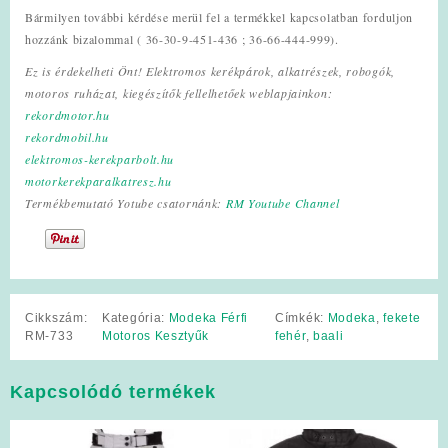
Bármilyen további kérdése merül fel a termékkel kapcsolatban forduljon
hozzánk bizalommal ( 36-30-9-451-436 ; 36-66-444-999).
Ez is érdekelheti Önt! Elektromos kerékpárok, alkatrészek, robogók,
motoros ruházat, kiegészítők fellelhetőek weblapjainkon:
rekordmotor.hu
rekordmobil.hu
elektromos-kerekparbolt.hu
motorkerekparalkatresz.hu
Termékbemutató Yotube csatornánk:
RM Youtube Channel
Cikkszám:
Kategória:
Modeka Férfi
Címkék:
Modeka
,
fekete
RM-733
Motoros Kesztyűk
fehér
,
baali
Kapcsolódó termékek