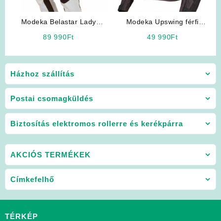
Modeka Belastar Lady
Modeka Upswing férfi
motoros nadrág
motoros kabát
89 990
Ft
49 990
Ft
Házhoz szállítás
Postai csomagküldés
Biztosítás elektromos rollerre és kerékpárra
AKCIÓS TERMÉKEK
Címkefelhő
TÉRKÉP