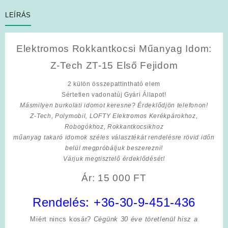
LEÍRÁS
Elektromos Rokkantkocsi Műanyag Idom:
Z-Tech ZT-15 Első Fejidom
2 külön összepattintható elem
Sértetlen vadonatúj Gyári Állapot!
Másmilyen burkolati idomot keresne? Érdeklődjön telefonon!
Z-Tech, Polymobil, LOFTY Elektromos Kerékpárokhoz,
Robogókhoz, Rokkantkocsikhoz
műanyag takaró idomok széles választékát rendelésre rövid időn
belül megpróbáljuk beszerezni!
Várjuk megtisztelő érdeklődését!
Ár: 15 000 FT
Rendelés:
+36-30-9-451-436
Miért nincs kosár?
Cégünk 30 éve töretlenül hisz a