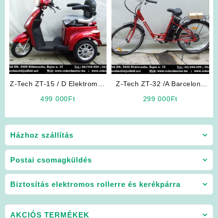
Z-Tech ZT-15 / D Elektromos
Z-Tech ZT-32 /A Barcelona
Háromkerekű (Piros)
Elektromos Kerékpár (Piros)
499 000
Ft
299 000
Ft
Házhoz szállítás
Postai csomagküldés
Biztosítás elektromos rollerre és kerékpárra
AKCIÓS TERMÉKEK