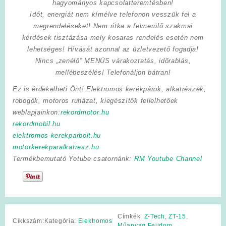
hagyományos kapcsolatteremtésben!
Időt, energiát nem kímélve
telefonon vesszük fel a
megrendeléseket! Nem ritka a felmerülő szakmai
kérdések tisztázása mely kosaras rendelés esetén nem
lehetséges! Hívását azonnal az üzletvezető fogadja!
Nincs „zenélő” MENÜS várakoztatás, időrablás,
mellébeszélés! Telefonáljon bátran!
Ez is érdekelheti Önt! Elektromos kerékpárok, alkatrészek,
robogók, motoros ruházat, kiegészítők fellelhetőek
weblapjainkon:
rekordmotor.hu
rekordmobil.hu
elektromos-kerekparbolt.hu
motorkerekparalkatresz.hu
Termékbemutató Yotube csatornánk:
RM Youtube Channel
Címkék:
Z-Tech
,
ZT-15
,
Cikkszám:
Kategória:
Elektromos
Műanyag Fejidom
,