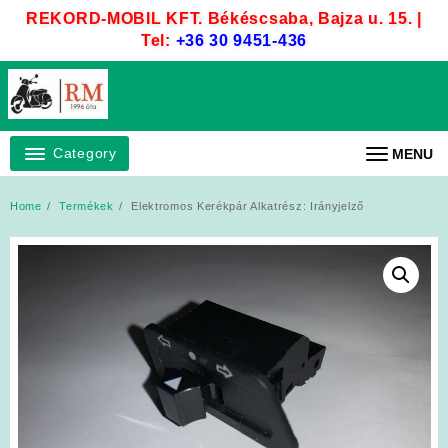
Skip
REKORD-MOBIL KFT. Békéscsaba, Bajza u. 15. |
to
Tel:
+36 30 9451-436
content
Category
MENU
Home
Termékek
Elektromos Kerékpár Alkatrész: Irányjelző