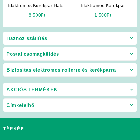
Elektromos Kerékpár Hátsó
Elektromos Kerékpár
Sztender
Alkatrész: Három pólusú
8 500
Ft
1 500
Ft
szölgetes dugós töltő
vezeték
Házhoz szállítás
Postai csomagküldés
Biztosítás elektromos rollerre és kerékpárra
AKCIÓS TERMÉKEK
Címkefelhő
TÉRKÉP