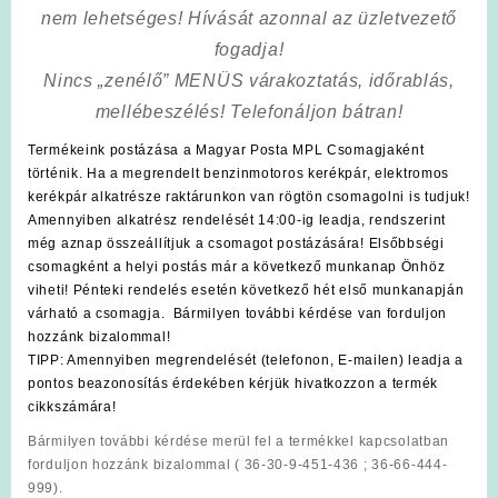
nem lehetséges! Hívását azonnal az üzletvezető
fogadja!
Nincs „zenélő” MENÜS várakoztatás, időrablás,
mellébeszélés! Telefonáljon bátran!
Termékeink postázása a Magyar Posta MPL Csomagjaként
történik. Ha a megrendelt benzinmotoros kerékpár, elektromos
kerékpár alkatrésze raktárunkon van rögtön csomagolni is tudjuk!
Amennyiben alkatrész rendelését 14:00-ig leadja, rendszerint
még aznap összeállítjuk a csomagot postázására! Elsőbbségi
csomagként a helyi postás már a következő munkanap Önhöz
viheti! Pénteki rendelés esetén következő hét első munkanapján
várható a csomagja. Bármilyen további kérdése van forduljon
hozzánk bizalommal!
TIPP: Amennyiben megrendelését (telefonon, E-mailen) leadja a
pontos beazonosítás érdekében kérjük hivatkozzon a termék
cikkszámára!
Bármilyen további kérdése merül fel a termékkel kapcsolatban
forduljon hozzánk bizalommal ( 36-30-9-451-436 ; 36-66-444-
999).