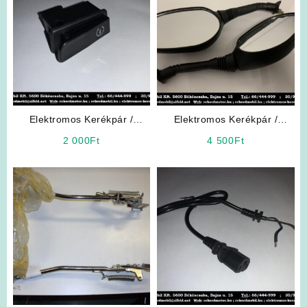
Elektromos Kerékpár /
Elektromos Kerékpár /
Robogó Alkatrész: Önindító
Elektromos Robogó
2 000
Ft
4 500
Ft
gomb
Alkatrész: Tükör