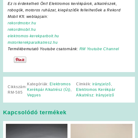
Ez is érdekelheti Önt! Elektromos kerékpárok, alkatrészek,
robogók, motoros ruházat, kiegészítők fellelhetőek a Rekord
Mobil Kft. weblapjain:
rekordmotor.hu
rekordmobil.hu
elektromos-kerekparbolt.hu
motorkerekparalkatresz.hu
Termékbemutató Youtube csatornánk:
RM Youtube Channel
Kategóriák:
Elektromos
Címkék:
irányjelző
,
Cikkszám:
Kerékpár Alkatrész (Új)
,
Elektromos Kerékpár
RM-585
Vegyes
Alkatrész: Irányjelző
Kapcsolódó termékek