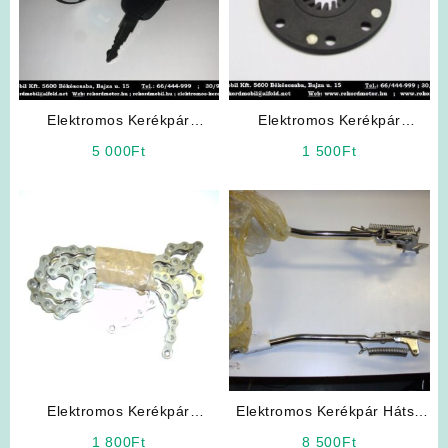
Elektromos Kerékpár
Elektromos Kerékpár
Alkatrész: Gyújtáskapcsoló
Pedálasszisztenciát vezérlő
5 000
Ft
1 500
Ft
(Bepattintós „nagyfejű”)
mágnes
Elektromos Kerékpár
Elektromos Kerékpár Hátsó
Alkatrész: Lánc
Sztender
1 800
Ft
8 500
Ft