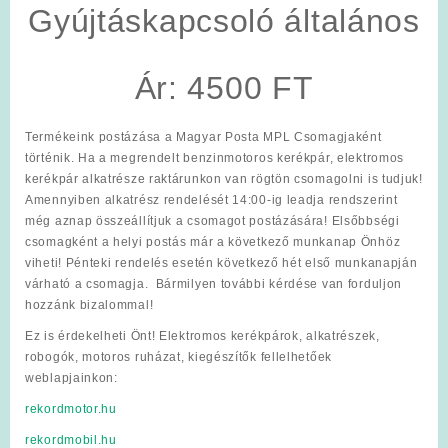
Gyújtáskapcsoló általános
Ár: 4500 FT
Termékeink postázása a Magyar Posta MPL Csomagjaként
történik. Ha a megrendelt benzinmotoros kerékpár, elektromos
kerékpár alkatrésze raktárunkon van rögtön csomagolni is tudjuk!
Amennyiben alkatrész rendelését 14:00-ig leadja rendszerint
még aznap összeállítjuk a csomagot postázására! Elsőbbségi
csomagként a helyi postás már a következő munkanap Önhöz
viheti! Pénteki rendelés esetén következő hét első munkanapján
várható a csomagja. Bármilyen további kérdése van forduljon
hozzánk bizalommal!
Ez is érdekelheti Önt! Elektromos kerékpárok, alkatrészek,
robogók, motoros ruházat, kiegészítők fellelhetőek
weblapjainkon:
rekordmotor.hu
rekordmobil.hu