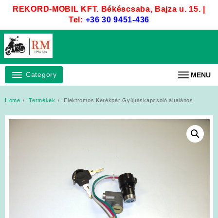
Skip
REKORD-MOBIL KFT. Békéscsaba, Bajza u. 15. |
to
Tel:
+36 30 9451-436
content
Category
MENU
Home
Termékek
Elektromos Kerékpár Gyújtáskapcsoló általános