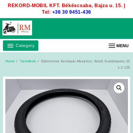
Skip
REKORD-MOBIL KFT. Békéscsaba, Bajza u. 15. |
to
Tel:
+36 30 9451-436
content
Category
MENU
Home
Termékek
Elektromos Kerékpár Alkatrész: Külső Gumiköpeny 22
x 2.125