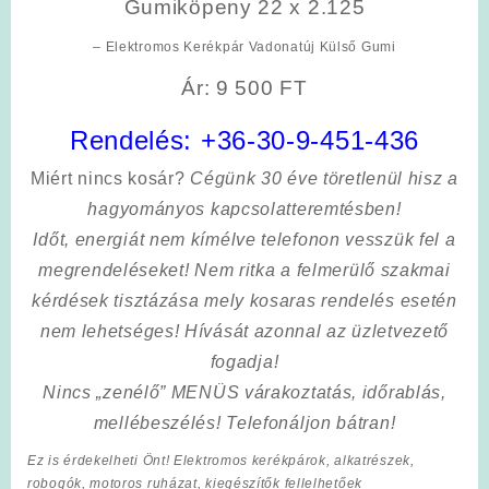
Gumiköpeny 22 x 2.125
– Elektromos Kerékpár Vadonatúj Külső Gumi
Ár: 9 500 FT
Rendelés:
+36-30-9-451-436
Miért nincs kosár?
Cégünk 30 éve töretlenül hisz a
hagyományos kapcsolatteremtésben!
Időt, energiát nem kímélve
telefonon vesszük fel a
megrendeléseket! Nem ritka a felmerülő szakmai
kérdések tisztázása mely kosaras rendelés esetén
nem lehetséges! Hívását azonnal az üzletvezető
fogadja!
Nincs „zenélő” MENÜS várakoztatás, időrablás,
mellébeszélés! Telefonáljon bátran!
Ez is érdekelheti Önt! Elektromos kerékpárok, alkatrészek,
robogók, motoros ruházat, kiegészítők fellelhetőek