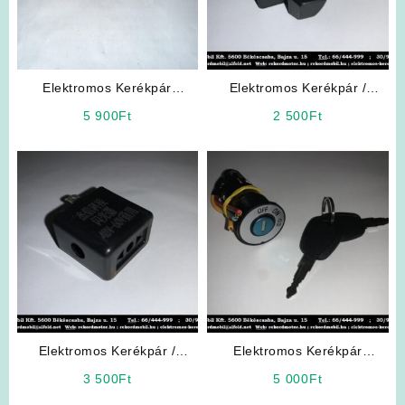
Elektromos Kerékpár
Elektromos Kerékpár /
Alkatrész: Pedáltengely (1
Robogó Alkatrész: Irányjelző
5 900
Ft
2 500
Ft
darab)
Elektromos Kerékpár /
Elektromos Kerékpár
Elektromos Robogó
Alkatrész: Gyújtáskapcsoló
3 500
Ft
5 000
Ft
Alkatrész: Irányjelző
(Bepattintós „nagyfejű”)