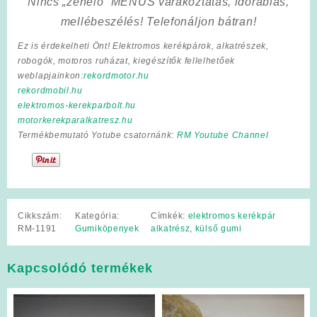
Nincs „zenélő” MENÜS várakoztatás, időrablás,
mellébeszélés! Telefonáljon bátran!
Ez is érdekelheti Önt! Elektromos kerékpárok, alkatrészek,
robogók, motoros ruházat, kiegészítők fellelhetőek
weblapjainkon:
rekordmotor.hu
rekordmobil.hu
elektromos-kerekparbolt.hu
motorkerekparalkatresz.hu
Termékbemutató Yotube csatornánk:
RM Youtube Channel
Cikkszám:
Kategória:
Címkék:
elektromos kerékpár
RM-1191
Gumiköpenyek
alkatrész
,
külső gumi
Kapcsolódó termékek