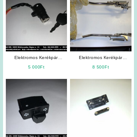
Elektromos Kerékpár
Elektromos Kerékpár
Alkatrész: Gyújtáskapcsoló
Alkatrész: Hátsó Sztender
5 000
Ft
8 500
Ft
(Csavarrögzítéses”kisfejű”)
24-es