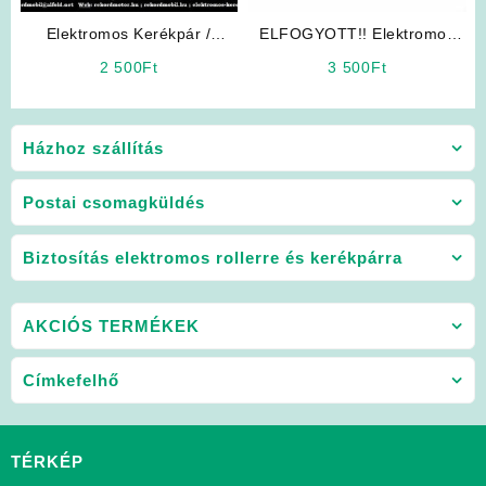
Elektromos Kerékpár /
ELFOGYOTT!! Elektromos
Robogó Alkatrész: Irányjelző
Kerékpár Alkatrész:
2 500
Ft
3 500
Ft
Akkumulátor Doboz/Talp
Szett
Házhoz szállítás
Postai csomagküldés
Biztosítás elektromos rollerre és kerékpárra
AKCIÓS TERMÉKEK
Címkefelhő
TÉRKÉP