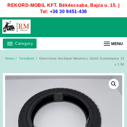
Skip
REKORD-MOBIL KFT. Békéscsaba, Bajza u. 15. |
to
Tel:
+36 30 9451-436
content
Category
MENU
Home
Termékek
Elektromos Kerékpár Alkatrész: Külső Gumiköpeny 14
x 2.50