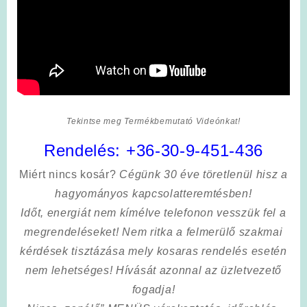
Tekintse meg Termékbemutató Videónkat!
Rendelés:
+36-30-9-451-436
Miért nincs kosár?
Cégünk 30 éve töretlenül hisz a
hagyományos kapcsolatteremtésben!
Időt, energiát nem kímélve
telefonon vesszük fel a
megrendeléseket! Nem ritka a felmerülő szakmai
kérdések tisztázása mely kosaras rendelés esetén
nem lehetséges! Hívását azonnal az üzletvezető
fogadja!