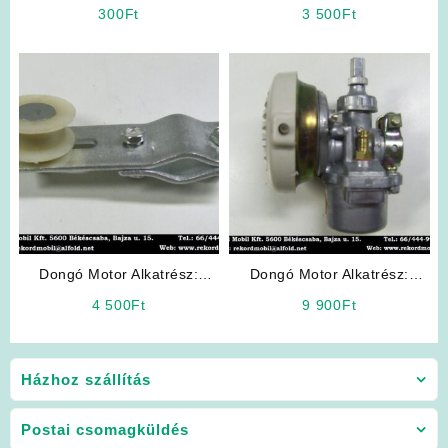
Kipufogó Tömítés
Benzincsap
300
Ft
3 500
Ft
Dongó Motor Alkatrész:
Dongó Motor Alkatrész:
Láncfeszítő
Karburátor
4 500
Ft
9 900
Ft
Házhoz szállítás
Postai csomagküldés