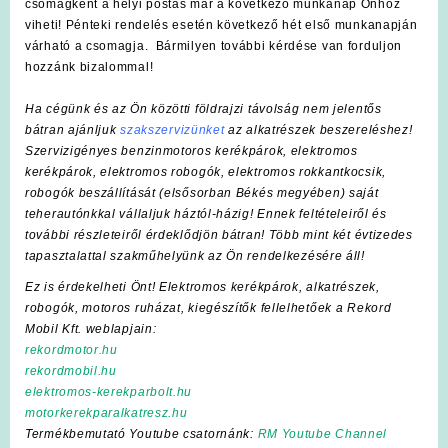
csomagként a helyi postás már a következő munkanap Önhöz
viheti! Pénteki rendelés esetén következő hét első munkanapján
várható a csomagja. Bármilyen további kérdése van forduljon
hozzánk bizalommal!
Ha cégünk és az Ön közötti földrajzi távolság nem jelentős
bátran ajánljuk
szakszervizünket
az alkatrészek beszereléshez!
Szervizigényes benzinmotoros kerékpárok, elektromos
kerékpárok, elektromos robogók, elektromos rokkantkocsik,
robogók beszállítását (elsősorban Békés megyében) saját
teherautónkkal vállaljuk háztól-házig! Ennek feltételeiről és
további részleteiről érdeklődjön bátran! Több mint két évtizedes
tapasztalattal szakműhelyünk az Ön rendelkezésére áll!
Ez is érdekelheti Önt! Elektromos kerékpárok, alkatrészek,
robogók, motoros ruházat, kiegészítők fellelhetőek a Rekord
Mobil Kft. weblapjain:
rekordmotor.hu
rekordmobil.hu
elektromos-kerekparbolt.hu
motorkerekparalkatresz.hu
Termékbemutató Youtube csatornánk:
RM Youtube Channel