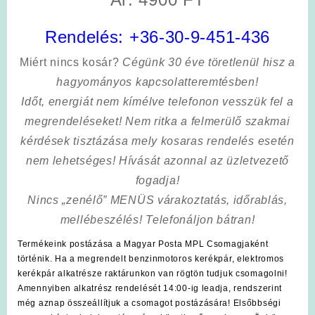
Rendelés:
+36-30-9-451-436
Miért nincs kosár?
Cégünk 30 éve töretlenül hisz a
hagyományos kapcsolatteremtésben!
Időt, energiát nem kímélve
telefonon vesszük fel a
megrendeléseket! Nem ritka a felmerülő szakmai
kérdések tisztázása mely kosaras rendelés esetén
nem lehetséges! Hívását azonnal az üzletvezető
fogadja!
Nincs „zenélő” MENÜS várakoztatás, időrablás,
mellébeszélés! Telefonáljon bátran!
Termékeink postázása a Magyar Posta MPL Csomagjaként
történik. Ha a megrendelt benzinmotoros kerékpár, elektromos
kerékpár alkatrésze raktárunkon van rögtön tudjuk csomagolni!
Amennyiben alkatrész rendelését 14:00-ig leadja, rendszerint
még aznap összeállítjuk a csomagot postázására! Elsőbbségi