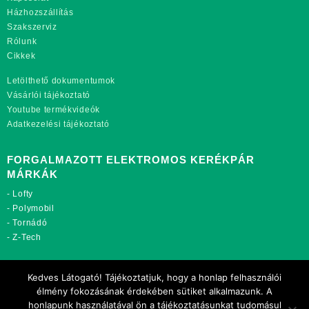
Házhozszállítás
Szakszerviz
Rólunk
Cikkek
Letölthető dokumentumok
Vásárlói tájékoztató
Youtube termékvideók
Adatkezelési tájékoztató
FORGALMAZOTT ELEKTROMOS KERÉKPÁR
MÁRKÁK
-
Lofty
-
Polymobil
-
Tornádó
-
Z-Tech
TOVÁBBI OLDALAINK:
Kedves Látogató! Tájékoztatjuk, hogy a honlap felhasználói
rekordmobil.hu
élmény fokozásának érdekében sütiket alkalmazunk. A
rekordmotor.hu
honlapunk használatával ön a tájékoztatásunkat tudomásul