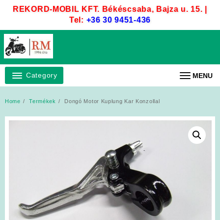
Skip
REKORD-MOBIL KFT. Békéscsaba, Bajza u. 15. |
to
Tel:
+36 30 9451-436
content
Category
MENU
Home
Termékek
Dongó Motor Kuplung Kar Konzollal