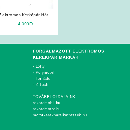
Elektromos Kerképár Hátsó
szabadonfutó lánckerék
4 000
Ft
FORGALMAZOTT ELEKTROMOS
KERÉKPÁR MÁRKÁK
-
Lofty
-
Polymobil
-
Tornádó
-
Z-Tech
TOVÁBBI OLDALAINK:
rekordmobil.hu
rekordmotor.hu
motorkerekparalkatreszek.hu