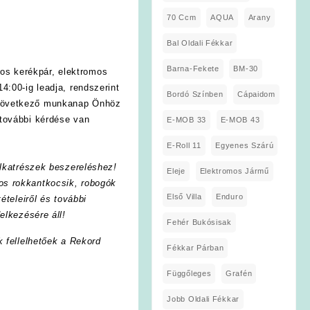
70 Ccm
AQUA
Arany
Bal Oldali Fékkar
Barna-Fekete
BM-30
os kerékpár, elektromos
4:00-ig leadja, rendszerint
Bordó Színben
Cápaidom
 következő munkanap Önhöz
további kérdése van
E-MOB 33
E-MOB 43
E-Roll 11
Egyenes Szárú
lkatrészek beszereléshez!
Eleje
Elektromos Jármű
os rokkantkocsik, robogók
Első Villa
Enduro
ételeiről és további
elkezésére áll!
Fehér Bukósisak
k fellelhetőek a Rekord
Fékkar Párban
Függőleges
Grafén
Jobb Oldali Fékkar