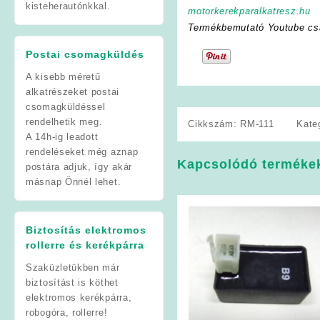
kisteherautónkkal.
motorkerekparalkatresz.hu
Termékbemutató Youtube cs
Postai csomagküldés
A kisebb méretű
alkatrészeket postai
csomagküldéssel
rendelhetik meg.
Cikkszám:
RM-111
Kate
A 14h-ig leadott
rendeléseket még aznap
Kapcsolódó terméke
postára adjuk, így akár
másnap Önnél lehet.
Biztosítás elektromos
rollerre és kerékpárra
Szaküzletükben már
biztosítást is köthet
elektromos kerékpárra,
robogóra, rollerre!