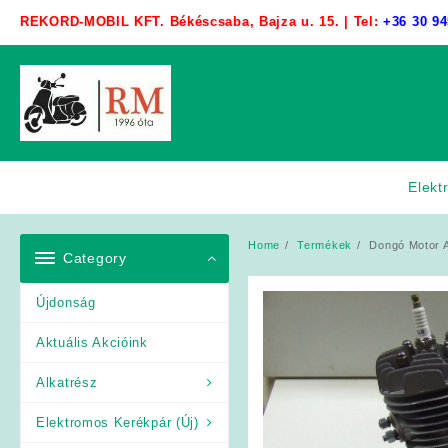
Skip
REKORD-MOBIL KFT. Békéscsaba, Bajza u. 15. | Tel:
+36 30 94
to
content
Elekt
Home
Termékek
Dongó Motor 
Category
Újdonság
Aktuális Akcióink
Alkatrész
Elektromos Kerékpár (Új)