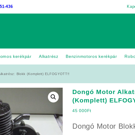
51-436
Kap
romos kerékpár
Alkatrész
Benzinmotoros kerékpár
Rob
Alkatrész: Blokk (Komplett) ELFOGYOTT!!
Dongó Motor Alkat
(Komplett) ELFOG
45 000
Ft
Dongó Motor Blok