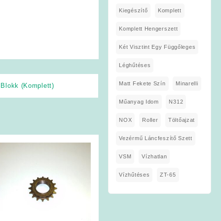
Kiegészítő
Komplett
Komplett Hengerszett
Két Visztint Egy Függőleges
Léghűtéses
Matt Fekete Szín
Minarelli
,
Blokk (Komplett)
Műanyag Idom
N312
NOX
Roller
Töltőajzat
Vezérmű Láncfeszítő Szett
VSM
Vízhatlan
Vízhűtéses
ZT-65