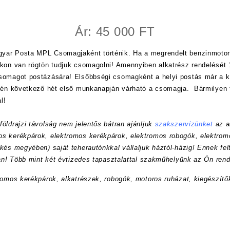
Ár: 45 000 FT
yar Posta MPL Csomagjaként történik. Ha a megrendelt benzinmotor
nkon van rögtön tudjuk csomagolni! Amennyiben alkatrész rendelését 1
csomagot postázására! Elsőbbségi csomagként a helyi postás már a
etén következő hét első munkanapján várható a csomagja. Bármilyen 
l!
öldrajzi távolság nem jelentős bátran ajánljuk
szakszervizünket
az a
s kerékpárok, elektromos kerékpárok, elektromos robogók, elektrom
kés megyében) saját teherautónkkal vállaljuk háztól-házig! Ennek felt
ran! Több mint két évtizedes tapasztalattal szakműhelyünk az Ön rend
romos kerékpárok, alkatrészek, robogók, motoros ruházat, kiegészítő