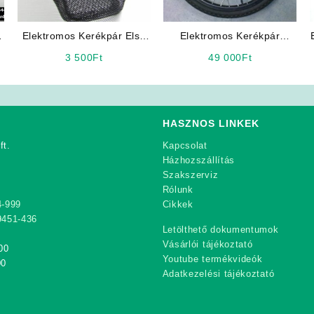
Elektromos Kerékpár Első
Elektromos Kerékpár
kosár
Villanymotor
3 500
Ft
49 000
Ft
HASZNOS LINKEK
ft.
Kapcsolat
Házhozszállítás
Szakszerviz
Rólunk
4-999
Cikkek
9451-436
Letölthető dokumentumok
Vásárlói tájékoztató
00
Youtube termékvideók
00
Adatkezelési tájékoztató