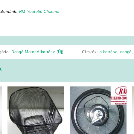
atornánk:
RM Youtube Channel
gória:
Dongó Motor Alkatrész (Új)
Címkék:
alkatrész
,
dongó
k