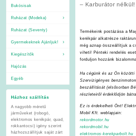
– Karburátor nélkül!
Bukósisak
Ruházat (Modeka)
Ruházat (Seventy)
Termékeink postázása a Mag
kerékpár alkatrésze raktáru
Gyermekeknek Ajánljuk!
még aznap összeállítjuk a 
viheti! Pénteki rendelés es
Kiegészítők
forduljon hozzánk bizalomma
Hajózás
Ha cégünk és az Ön közötti f
Egyéb
Szervizigényes benzinmotoro
beszállítását (elsősorban Bé
részleteiről érdeklődjön bát
Házhoz szállítás
Ez is érdekelheti Önt! Elekt
A nagyobb méretű
Mobil Kft. weblapjain:
járműveket (robogó,
elektromos kerékpár, quad,
rekordmotor.hu
rokkantocsi) igény szerint
rekordmobil.hu
házhozszállítjuk saját zárt
elektromos-kerekparbolt.hu