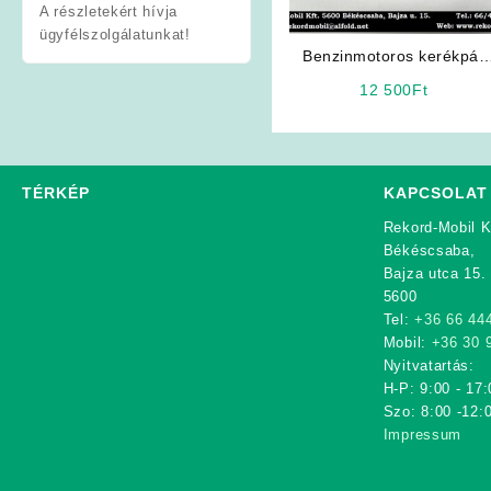
A részletekért hívja
ügyfélszolgálatunkat!
Benzinmotoros kerékpár
Alkatrész: 4T CDI
12 500
Ft
TÉRKÉP
KAPCSOLAT
Rekord-Mobil K
Békéscsaba,
Bajza utca 15.
5600
Tel:
+36 66 44
Mobil:
+36 30 
Nyitvatartás:
H-P: 9:00 - 17:
Szo: 8:00 -12:
Impressum