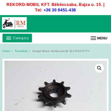
Skip
REKORD-MOBIL KFT. Békéscsaba, Bajza u. 15. |
to
Tel:
+36 30 9451-436
content
Category
MENU
Home
Termékek
Dongó Motor Kislánckerék ELFOGYOTT!!