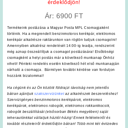
érdeklődjön!
Ár: 6900 FT
Termékeink postázása a Magyar Posta MPL Csomagjaként
történik. Ha a megrendelt benzinmotoros kerékpár, elektromos
kerékpár alkatrésze raktárunkon van rögtön tudjuk csomagolni!
Amennyiben alkatrész rendelését 14:00-ig leadja, rendszerint
még aznap összeállítjuk a csomagot postázására! Elsőbbségi
csomagként a helyi postás már a következő munkanap Önhöz
viheti! Pénteki rendelés esetén következő hét első munkanapján
várható a csomagja. Bármilyen további kérdése van forduljon
hozzánk bizalommal!
Ha cégünk és az Ön közötti földrajzi távolság nem jelentős
bátran ajánljuk
szakszervizünket
az alkatrészek beszereléshez!
Szervizigényes benzinmotoros kerékpárok, elektromos
kerékpárok, elektromos robogók, elektromos rokkantkocsik,
robogók beszállítását (elsősorban Békés megyében) saját
teherautónkkal vállaljuk háztól-házig! Ennek feltételeiről és
további részleteiről érdeklődjön bátran! Több mint két évtizedes