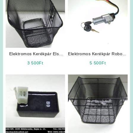
Elektromos Kerékpár Első
Elektromos Kerékpár Robogó
kosár
Jellegű Gyújtáskapcsoló
3 500
Ft
5 500
Ft