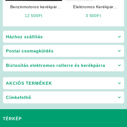
Benzinmotoros kerékpár
Elektromos Kerékpár
Alkatrész: 4T CDI
Kiegészítő: Hátsó Kosár
12 500
Ft
3 500
Ft
Házhoz szállítás
Postai csomagküldés
Biztosítás elektromos rollerre és kerékpárra
AKCIÓS TERMÉKEK
Címkefelhő
TÉRKÉP