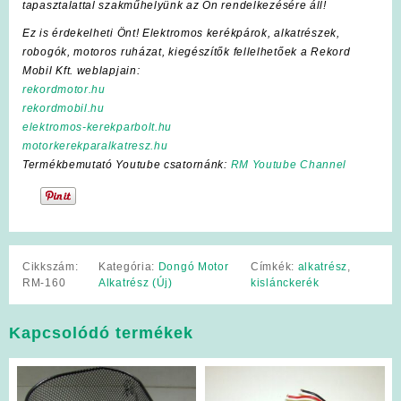
tapasztalattal szakműhelyünk az Ön rendelkezésére áll!
Ez is érdekelheti Önt! Elektromos kerékpárok, alkatrészek,
robogók, motoros ruházat, kiegészítők fellelhetőek a Rekord
Mobil Kft. weblapjain:
rekordmotor.hu
rekordmobil.hu
elektromos-kerekparbolt.hu
motorkerekparalkatresz.hu
Termékbemutató Youtube csatornánk:
RM Youtube Channel
Cikkszám:
Kategória:
Dongó Motor
Címkék:
alkatrész
,
RM-160
Alkatrész (Új)
kislánckerék
Kapcsolódó termékek