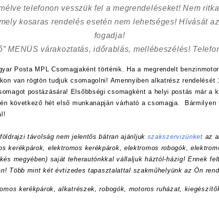
kímélve
telefonon vesszük fel a megrendeléseket! Nem ritk
 mely kosaras rendelés esetén nem lehetséges! Hívását az
fogadja!
ő” MENÜS várakoztatás, időrablás, mellébeszélés! Telefon
yar Posta MPL Csomagjaként történik. Ha a megrendelt benzinmotor
nkon van rögtön tudjuk csomagolni! Amennyiben alkatrész rendelését 1
csomagot postázására! Elsőbbségi csomagként a helyi postás már a
etén következő hét első munkanapján várható a csomagja. Bármilyen 
l!
öldrajzi távolság nem jelentős bátran ajánljuk
szakszervizünket
az a
s kerékpárok, elektromos kerékpárok, elektromos robogók, elektrom
kés megyében) saját teherautónkkal vállaljuk háztól-házig! Ennek felt
ran! Több mint két évtizedes tapasztalattal szakműhelyünk az Ön rend
romos kerékpárok, alkatrészek, robogók, motoros ruházat, kiegészítő