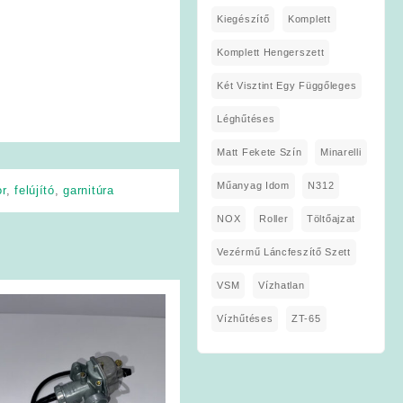
Kiegészítő
Komplett
Komplett Hengerszett
Két Visztint Egy Függőleges
Léghűtéses
Matt Fekete Szín
Minarelli
Műanyag Idom
N312
r
,
felújító
,
garnitúra
NOX
Roller
Töltőajzat
Vezérmű Láncfeszítő Szett
VSM
Vízhatlan
Vízhűtéses
ZT-65