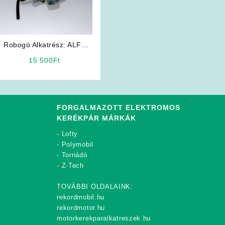
Robogó Alkatrész: ALFA
(Kínai) Karburátor
15 500
Ft
FORGALMAZOTT ELEKTROMOS
KERÉKPÁR MÁRKÁK
-
Lofty
-
Polymobil
-
Tornádó
-
Z-Tech
TOVÁBBI OLDALAINK:
rekordmobil.hu
rekordmotor.hu
motorkerekparalkatreszek.hu