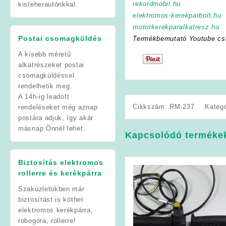
rekordmobil.hu
kisteherautónkkal.
elektromos-kerekparbolt.hu
motorkerekparalkatresz.hu
Postai csomagküldés
Termékbemutató Youtube cs
A kisebb méretű
alkatrészeket postai
csomagküldéssel
rendelhetik meg.
A 14h-ig leadott
Cikkszám:
RM-237
Kateg
rendeléseket még aznap
postára adjuk, így akár
másnap Önnél lehet.
Kapcsolódó terméke
Biztosítás elektromos
rollerre és kerékpárra
Szaküzletükben már
biztosítást is köthet
elektromos kerékpárra,
robogóra, rollerre!