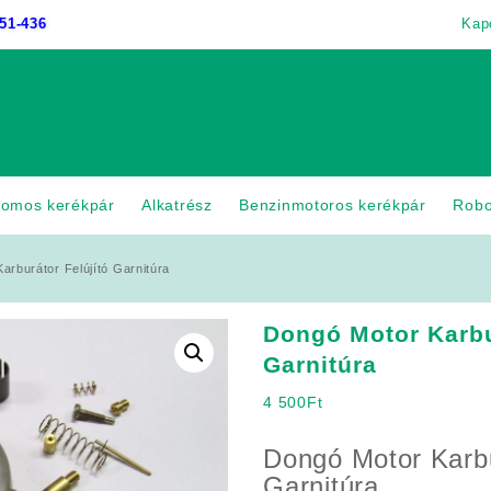
51-436
Kap
romos kerékpár
Alkatrész
Benzinmotoros kerékpár
Rob
arburátor Felújító Garnitúra
Dongó Motor Karbu
Garnitúra
4 500
Ft
Dongó Motor Karbu
Garnitúra