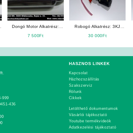
Dongó Motor Alkatrész:
Robogó Alkatrész: 3KJ
Kipufogó
Karburátor
7 500
Ft
30 000
Ft
HASZNOS LINKEK
ft.
Kapcsolat
Házhozszállítás
Szakszerviz
Rólunk
4-999
Cikkek
9451-436
Letölthető dokumentumok
Vásárlói tájékoztató
00
Youtube termékvideók
00
Adatkezelési tájékoztató