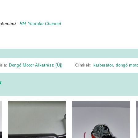
atornánk:
RM Youtube Channel
ória:
Dongó Motor Alkatrész (Új)
Címkék:
karburátor
,
dongó moto
k