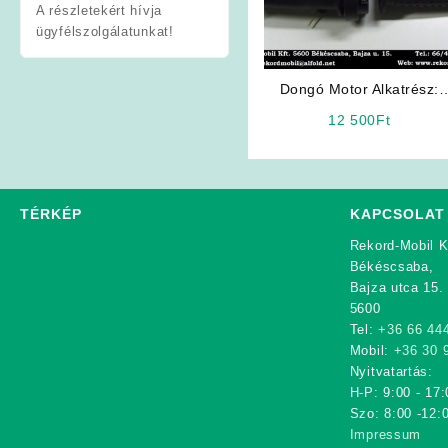
A részletekért hívja
ügyfélszolgálatunkat!
Dongó Motor Alkatrész:
Gázkar Szett
12 500
Ft
TÉRKÉP
KAPCSOLAT
Rekord-Mobil K
Békéscsaba,
Bajza utca 15.
5600
Tel:
+36 66 44
Mobil:
+36 30 
Nyitvatartás:
H-P: 9:00 - 17:
Szo: 8:00 -12:
Impressum