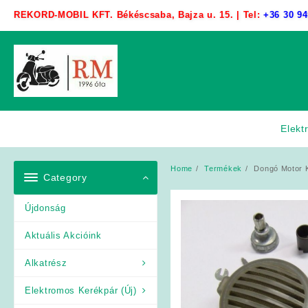
Skip
REKORD-MOBIL KFT. Békéscsaba, Bajza u. 15. | Tel:
+36 30 94
to
content
Elekt
Home
Termékek
Dongó Motor K
Category
Újdonság
Aktuális Akcióink
Alkatrész
Elektromos Kerékpár (Új)