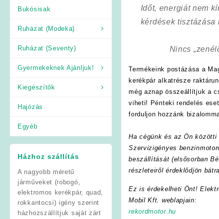
Időt, energiát nem 
Bukósisak
kérdések tisztázása
Ruházat (Modeka)
Ruházat (Seventy)
Nincs „zenél
Gyermekeknek Ajánljuk!
Termékeink postázása a Mag
kerékpár alkatrésze raktáru
Kiegészítők
még aznap összeállítjuk a 
viheti! Pénteki rendelés es
Hajózás
forduljon hozzánk bizalomma
Egyéb
Ha cégünk és az Ön közötti f
Szervizigényes benzinmotoro
Házhoz szállítás
beszállítását (elsősorban Bé
részleteiről érdeklődjön bát
A nagyobb méretű
járműveket (robogó,
Ez is érdekelheti Önt! Elekt
elektromos kerékpár, quad,
Mobil Kft. weblapjain:
rokkantocsi) igény szerint
rekordmotor.hu
házhozszállítjuk saját zárt