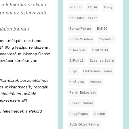
a a felmerülő szakmai
70 Ccm
AQUA
Arany
onnal az üzletvezető
Bal Oldali Fékkar
áljon bátran!
Barna-Fekete
BM-30
Bordó Színben
Cápaidom
os kerékpár, elektromos
4:00-ig leadja, rendszerint
E-MOB 33
E-MOB 43
 következő munkanap Önhöz
további kérdése van
E-Roll 11
Egyenes Szárú
Eleje
Elektromos Jármű
lkatrészek beszereléshez!
Első Villa
Enduro
os rokkantkocsik, robogók
Fehér Bukósisak
ételeiről és további
elkezésére áll!
Fékkar Párban
k fellelhetőek a Rekord
Függőleges
Grafén
Jobb Oldali Fékkar