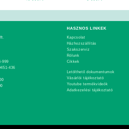
HASZNOS LINKEK
ft.
Kapcsolat
Házhozszállítás
Szakszerviz
Rólunk
4-999
Cikkek
9451-436
Letölthető dokumentumok
Vásárlói tájékoztató
00
Youtube termékvideók
00
Adatkezelési tájékoztató