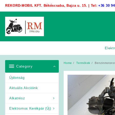
Skip
REKORD-MOBIL KFT. Békéscsaba, Bajza u. 15. | Tel:
+36 30 94
to
content
Elekt
Home
Termékek
Benzinmotoro
Category
Újdonság
Aktuális Akcióink
Alkatrész
Elektromos Kerékpár (Új)