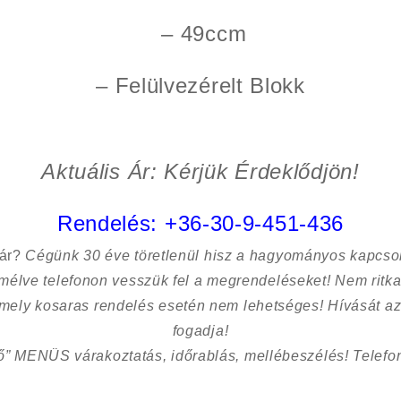
– 49ccm
– Felülvezérelt Blokk
Aktuális Ár: Kérjük Érdeklődjön!
Rendelés:
+36-30-9-451-436
sár?
Cégünk 30 éve töretlenül hisz a hagyományos kapcso
kímélve
telefonon vesszük fel a megrendeléseket! Nem ritk
 mely kosaras rendelés esetén nem lehetséges! Hívását az
fogadja!
ő” MENÜS várakoztatás, időrablás, mellébeszélés! Telefon