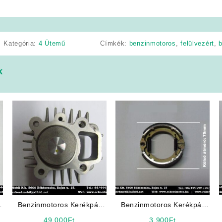
Kategória:
4 Ütemű
Címkék:
benzinmotoros
,
felülvezért
,
k
Benzinmotoros Kerékpár
Benzinmotoros Kerékpár
ó
Alkatrész: Hengerszett
Alkatrész: Fékpofa (Kicsi)
49 000
Ft
3 900
Ft