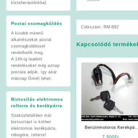
kisteherautónkkal.
Postai csomagküldés
Cikkszám:
RM-892
A kisebb méretű
alkatrészeket postai
Kapcsolódó terméke
csomagküldéssel
rendelhetik meg.
A 14h-ig leadott
rendeléseket még aznap
postára adjuk, így akár
másnap Önnél lehet.
Biztosítás elektromos
rollerre és kerékpárra
Szaküzletükben már
biztosítást is köthet
Benzinmotoros Kerékpár
elektromos kerékpárra,
Alkatrész: Gyújtáskapcsol
robogóra, rollerre!
7 500
Ft