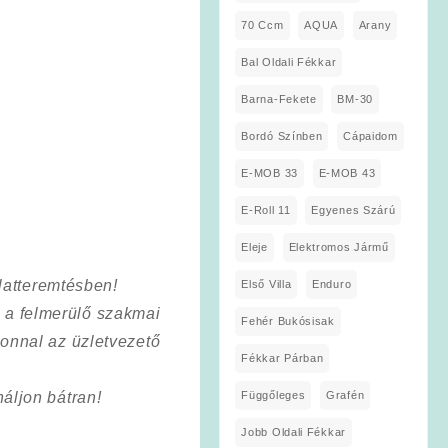
70 Ccm
AQUA
Arany
Bal Oldali Fékkar
Barna-Fekete
BM-30
Bordó Színben
Cápaidom
E-MOB 33
E-MOB 43
E-Roll 11
Egyenes Szárú
Eleje
Elektromos Jármű
latteremtésben!
Első Villa
Enduro
a a felmerülő szakmai
Fehér Bukósisak
onnal az üzletvezető
Fékkar Párban
Függőleges
Grafén
áljon bátran!
Jobb Oldali Fékkar