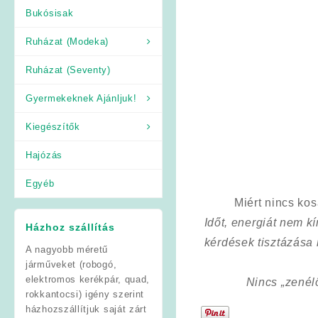
Bukósisak
Ruházat (Modeka)
Ruházat (Seventy)
Gyermekeknek Ajánljuk!
Kiegészítők
Hajózás
Egyéb
Miért nincs ko
Időt, energiát nem 
Házhoz szállítás
kérdések tisztázása
A nagyobb méretű
járműveket (robogó,
elektromos kerékpár, quad,
Nincs „zenél
rokkantocsi) igény szerint
házhozszállítjuk saját zárt