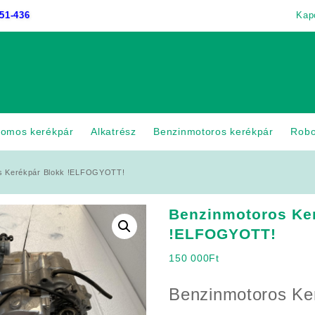
51-436
Kap
romos kerékpár
Alkatrész
Benzinmotoros kerékpár
Rob
s Kerékpár Blokk !ELFOGYOTT!
Benzinmotoros Ke
!ELFOGYOTT!
150 000
Ft
Benzinmotoros Ke