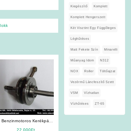
Kiegészítő
Komplett
Komplett Hengerszett
blokk
Két Visztint Egy Függőleges
Léghűtéses
Matt Fekete Szín
Minarelli
Műanyag Idom
N312
NOX
Roller
Töltőajzat
Vezérmű Láncfeszítő Szett
VSM
Vízhatlan
Vízhűtéses
ZT-65
Benzinmotoros Kerékpár
Alkatrész: Főtengely 4T
22 000
Ft