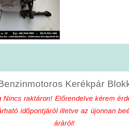
Benzinmotoros Kerékpár Blok
g Nincs raktáron! Előrendelve kérem érd
rható időpontjáról illetve az újonnan be
áráról!