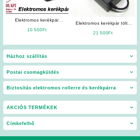
Elektromos kerékpár
Elektromos kerékpár töltő
akkumulátor töltő 36V
10 500
Ft
36V 2Ah, Lithium
21 500
Ft
Házhoz szállítás
Postai csomagküldés
Biztosítás elektromos rollerre és kerékpárra
AKCIÓS TERMÉKEK
Címkefelhő