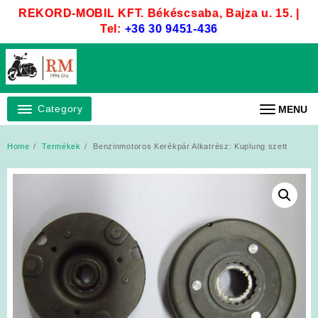
Skip
REKORD-MOBIL KFT. Békéscsaba, Bajza u. 15. |
to
Tel:
+36 30 9451-436
content
Category
MENU
Home
Termékek
Benzinmotoros Kerékpár Alkatrész: Kuplung szett