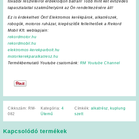
további részleteiről érdeklődjön bátran! Több mint két évtizedes
tapasztalattal szakműhelyünk az Ön rendelkezésére áll!
Ez is érdekelheti Önt! Elektromos kerékpárok, alkatrészek,
robogók, motoros ruházat, kiegészítők fellelhetőek a Rekord
Mobil Kft. weblapjain:
rekordmotor.hu
rekordmobil.hu
elektromos-kerekparbolt.hu
motorkerekparalkatresz.hu
Termékbemutató Youtube csatornánk:
RM Youtube Channel
Cikkszám:
RM-
Kategória:
4
Címkék:
alkatrész
,
kuplung
082
Ütemű
szett
Kapcsolódó termékek