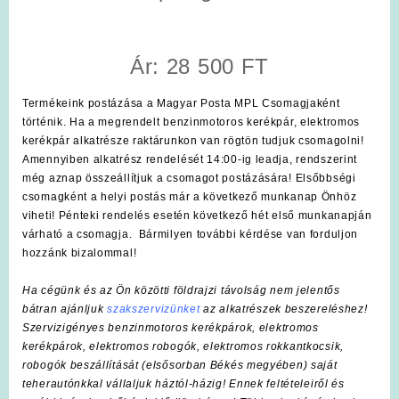
Ár: 28 500 FT
Termékeink postázása a Magyar Posta MPL Csomagjaként
történik. Ha a megrendelt benzinmotoros kerékpár, elektromos
kerékpár alkatrésze raktárunkon van rögtön tudjuk csomagolni!
Amennyiben alkatrész rendelését 14:00-ig leadja, rendszerint
még aznap összeállítjuk a csomagot postázására! Elsőbbségi
csomagként a helyi postás már a következő munkanap Önhöz
viheti! Pénteki rendelés esetén következő hét első munkanapján
várható a csomagja. Bármilyen további kérdése van forduljon
hozzánk bizalommal!
Ha cégünk és az Ön közötti földrajzi távolság nem jelentős
bátran ajánljuk
szakszervizünket
az alkatrészek beszereléshez!
Szervizigényes benzinmotoros kerékpárok, elektromos
kerékpárok, elektromos robogók, elektromos rokkantkocsik,
robogók beszállítását (elsősorban Békés megyében) saját
teherautónkkal vállaljuk háztól-házig! Ennek feltételeiről és