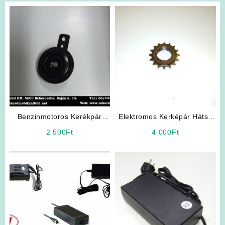
Benzinmotoros Kerékpár
Elektromos Kerképár Hátsó
Kiegészítő: Jelző Kürt
szabadonfutó lánckerék
2 500
Ft
4 000
Ft