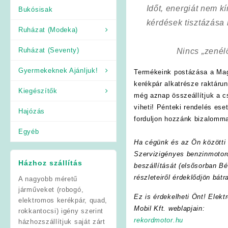
Időt, energiát nem 
Bukósisak
kérdések tisztázása
Ruházat (Modeka)
Ruházat (Seventy)
Nincs „zenél
Gyermekeknek Ajánljuk!
Termékeink postázása a Mag
kerékpár alkatrésze raktáru
Kiegészítők
még aznap összeállítjuk a 
viheti! Pénteki rendelés es
Hajózás
forduljon hozzánk bizalomma
Egyéb
Ha cégünk és az Ön közötti f
Szervizigényes benzinmotoro
Házhoz szállítás
beszállítását (elsősorban Bé
részleteiről érdeklődjön bát
A nagyobb méretű
járműveket (robogó,
Ez is érdekelheti Önt! Elekt
elektromos kerékpár, quad,
Mobil Kft. weblapjain:
rokkantocsi) igény szerint
rekordmotor.hu
házhozszállítjuk saját zárt