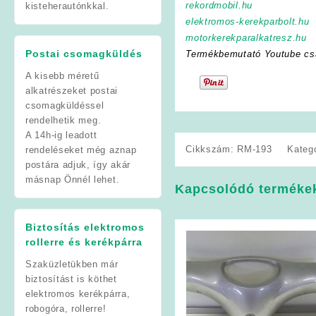
rekordmobil.hu
kisteherautónkkal.
elektromos-kerekparbolt.hu
motorkerekparalkatresz.hu
Postai csomagküldés
Termékbemutató Youtube cs
A kisebb méretű
alkatrészeket postai
csomagküldéssel
rendelhetik meg.
A 14h-ig leadott
Cikkszám:
RM-193
Kateg
rendeléseket még aznap
postára adjuk, így akár
másnap Önnél lehet.
Kapcsolódó terméke
Biztosítás elektromos
rollerre és kerékpárra
Szaküzletükben már
biztosítást is köthet
elektromos kerékpárra,
robogóra, rollerre!