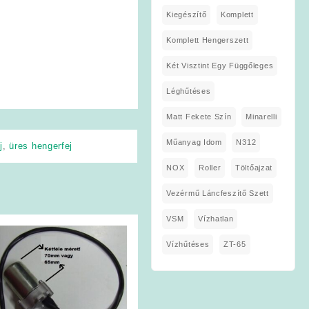
Kiegészítő
Komplett
Komplett Hengerszett
Két Visztint Egy Függőleges
Léghűtéses
Matt Fekete Szín
Minarelli
Műanyag Idom
N312
j
,
üres hengerfej
NOX
Roller
Töltőajzat
Vezérmű Láncfeszítő Szett
VSM
Vízhatlan
Vízhűtéses
ZT-65