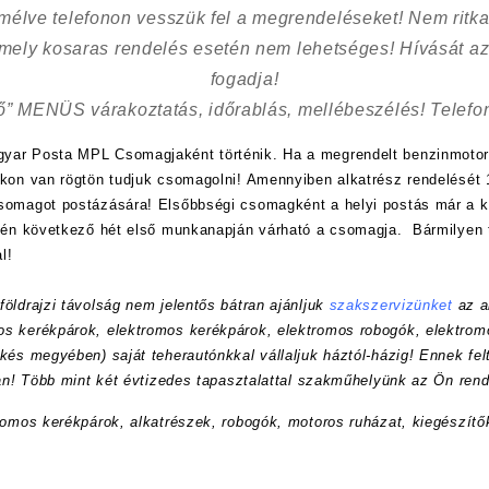
kímélve
telefonon vesszük fel a megrendeléseket! Nem ritk
 mely kosaras rendelés esetén nem lehetséges! Hívását az
fogadja!
ő” MENÜS várakoztatás, időrablás, mellébeszélés! Telefon
yar Posta MPL Csomagjaként történik. Ha a megrendelt benzinmotor
nkon van rögtön tudjuk csomagolni! Amennyiben alkatrész rendelését 1
csomagot postázására! Elsőbbségi csomagként a helyi postás már a
etén következő hét első munkanapján várható a csomagja. Bármilyen 
l!
öldrajzi távolság nem jelentős bátran ajánljuk
szakszervizünket
az a
s kerékpárok, elektromos kerékpárok, elektromos robogók, elektrom
kés megyében) saját teherautónkkal vállaljuk háztól-házig! Ennek felt
ran! Több mint két évtizedes tapasztalattal szakműhelyünk az Ön rend
romos kerékpárok, alkatrészek, robogók, motoros ruházat, kiegészítő