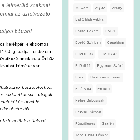
a a felmerülő szakmai
70 Ccm
AQUA
Arany
onnal az üzletvezető
Bal Oldali Fékkar
áljon bátran!
Barna-Fekete
BM-30
Bordó Színben
Cápaidom
os kerékpár, elektromos
4:00-ig leadja, rendszerint
E-MOB 33
E-MOB 43
 következő munkanap Önhöz
további kérdése van
E-Roll 11
Egyenes Szárú
Eleje
Elektromos Jármű
lkatrészek beszereléshez!
Első Villa
Enduro
os rokkantkocsik, robogók
Fehér Bukósisak
ételeiről és további
elkezésére áll!
Fékkar Párban
k fellelhetőek a Rekord
Függőleges
Grafén
Jobb Oldali Fékkar