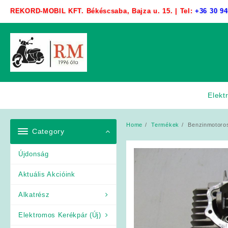
Skip
REKORD-MOBIL KFT. Békéscsaba, Bajza u. 15. | Tel:
+36 30 94
to
content
Elekt
Home
Termékek
Benzinmotoros
Category
Újdonság
Aktuális Akcióink
Alkatrész
Elektromos Kerékpár (Új)