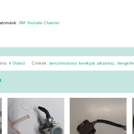
atornánk:
RM Youtube Channel
ória:
4 Ütemű
Címkék:
benzinmotoros kerékpár alkatrész
,
hengerfe
k