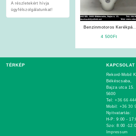
A részletekért hívja
ügyfélszolgálatunkat!
Benzinmotoros Kerékpár
2T, 4T Fejidom
4 500
Ft
TÉRKÉP
KAPCSOLAT
Rekord-Mobil K
Békéscsaba,
Bajza utca 15.
5600
Tel:
+36 66 44
Mobil:
+36 30 
Nyitvatartás:
H-P: 9:00 - 17:
Szo: 8:00 -12:
Impressum