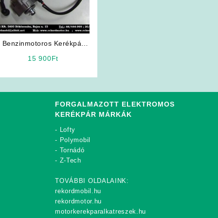
Benzinmotoros Kerékpár
Alkatrész: Komplett
15 900
Ft
Önindító
FORGALMAZOTT ELEKTROMOS
KERÉKPÁR MÁRKÁK
-
Lofty
-
Polymobil
-
Tornádó
-
Z-Tech
TOVÁBBI OLDALAINK:
rekordmobil.hu
rekordmotor.hu
motorkerekparalkatreszek.hu