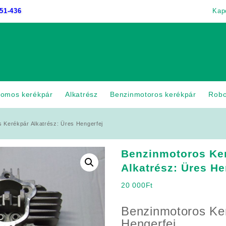
51-436
Kap
romos kerékpár
Alkatrész
Benzinmotoros kerékpár
Rob
 Kerékpár Alkatrész: Üres Hengerfej
Benzinmotoros Ke
Alkatrész: Üres He
20 000
Ft
Benzinmotoros Ke
Hengerfej