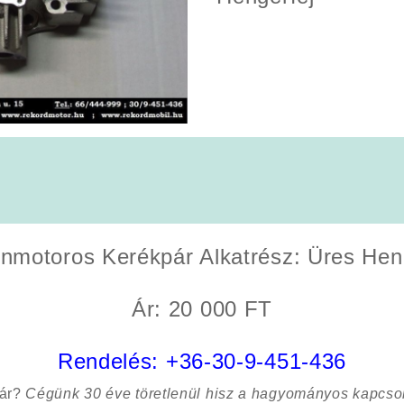
inmotoros Kerékpár
Alkatrész:
Üres Hen
Ár: 20 000 FT
Rendelés:
+36-30-9-451-436
sár?
Cégünk 30 éve töretlenül hisz a hagyományos kapcso