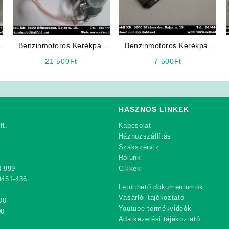
Benzinmotoros Kerékpár
Benzinmotoros Kerékpár
Karburátor (4T)
Alkatrész: Feszültség
21 500
Ft
7 500
Ft
Szabályzó
HASZNOS LINKEK
ft.
Kapcsolat
Házhozszállítás
Szakszerviz
Rólunk
4-999
Cikkek
9451-436
Letölthető dokumentumok
Vásárlói tájékoztató
00
Youtube termékvideók
00
Adatkezelési tájékoztató