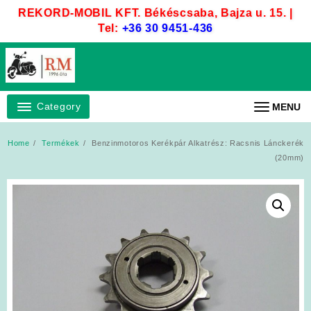
Skip
REKORD-MOBIL KFT. Békéscsaba, Bajza u. 15. |
to
Tel:
+36 30 9451-436
content
Category
MENU
Home
Termékek
Benzinmotoros Kerékpár Alkatrész: Racsnis Lánckerék
(20mm)