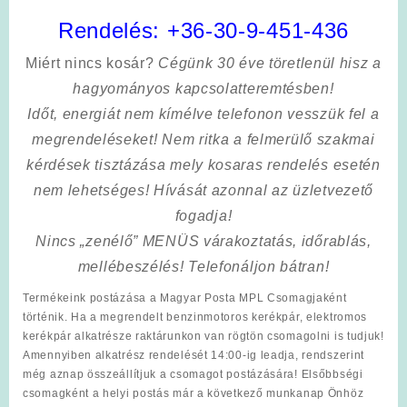
Rendelés:
+36-30-9-451-436
Miért nincs kosár?
Cégünk 30 éve töretlenül hisz a
hagyományos kapcsolatteremtésben!
Időt, energiát nem kímélve
telefonon vesszük fel a
megrendeléseket! Nem ritka a felmerülő szakmai
kérdések tisztázása mely kosaras rendelés esetén
nem lehetséges! Hívását azonnal az üzletvezető
fogadja!
Nincs „zenélő” MENÜS várakoztatás, időrablás,
mellébeszélés! Telefonáljon bátran!
Termékeink postázása a Magyar Posta MPL Csomagjaként
történik. Ha a megrendelt benzinmotoros kerékpár, elektromos
kerékpár alkatrésze raktárunkon van rögtön csomagolni is tudjuk!
Amennyiben alkatrész rendelését 14:00-ig leadja, rendszerint
még aznap összeállítjuk a csomagot postázására! Elsőbbségi
csomagként a helyi postás már a következő munkanap Önhöz