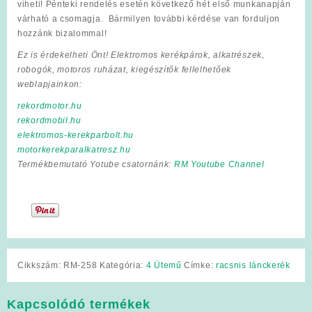
viheti! Pénteki rendelés esetén következő hét első munkanapján
várható a csomagja. Bármilyen további kérdése van forduljon
hozzánk bizalommal!
Ez is érdekelheti Önt! Elektromos kerékpárok, alkatrészek,
robogók, motoros ruházat, kiegészítők fellelhetőek
weblapjainkon:
rekordmotor.hu
rekordmobil.hu
elektromos-kerekparbolt.hu
motorkerekparalkatresz.hu
Termékbemutató Yotube csatornánk:
RM Youtube Channel
Cikkszám:
RM-258
Kategória:
4 Ütemű
Címke:
racsnis lánckerék
Kapcsolódó termékek