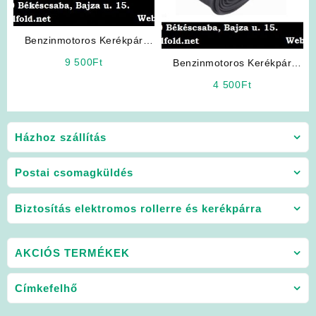
Benzinmotoros Kerékpár
gumiköpeny Mérete:
9 500
Ft
Benzinmotoros Kerékpár
(22×2,125)
Belső Gumi Tömlő
4 500
Ft
Házhoz szállítás
Postai csomagküldés
Biztosítás elektromos rollerre és kerékpárra
AKCIÓS TERMÉKEK
Címkefelhő