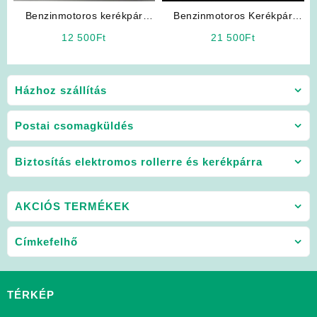
Benzinmotoros kerékpár
Benzinmotoros Kerékpár
Alkatrész: 4T CDI
Karburátor (4T)
12 500
Ft
21 500
Ft
Házhoz szállítás
Postai csomagküldés
Biztosítás elektromos rollerre és kerékpárra
AKCIÓS TERMÉKEK
Címkefelhő
TÉRKÉP