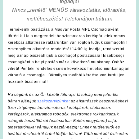
fogadja!
Nincs „zenélő” MENÜS várakoztatás, időrablás,
mellébeszélés! Telefonáljon bátran!
Termékeink postázása a Magyar Posta MPL Csomagjaként
történik. Ha a megrendelt benzinmotoros kerékpár, elektromos
kerékpár alkatrésze raktárunkon van rögtön tudjuk csomagolni!
Amennyiben alkatrész rendelését 14:00-ig leadja, rendszerint
még aznap összeállítjuk a csomagot postázására! Elsőbbségi
csomagként a helyi postás már a következő munkanap Önhöz
viheti! Pénteki rendelés esetén következő hét első munkanapján
várható a csomagja. Bármilyen további kérdése van forduljon
hozzánk bizalommal!
Ha cégünk és az Ön közötti földrajzi távolság nem jelentős
bátran ajánljuk
szakszervizünket
az alkatrészek beszereléshez!
Szervizigényes benzinmotoros kerékpárok, elektromos
kerékpárok, elektromos robogók, elektromos rokkantkocsik,
robogók beszállítását (elsősorban Békés megyében) saját
teherautónkkal vállaljuk háztól-házig! Ennek feltételeiről és
további részleteiről érdeklődjön bátran! Több mint két évtizedes