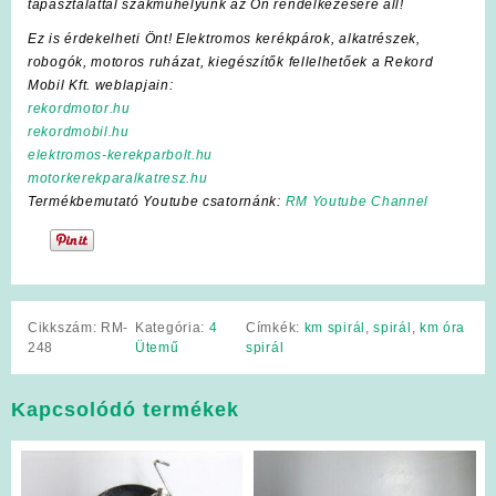
tapasztalattal szakműhelyünk az Ön rendelkezésére áll!
Ez is érdekelheti Önt! Elektromos kerékpárok, alkatrészek,
robogók, motoros ruházat, kiegészítők fellelhetőek a Rekord
Mobil Kft. weblapjain:
rekordmotor.hu
rekordmobil.hu
elektromos-kerekparbolt.hu
motorkerekparalkatresz.hu
Termékbemutató Youtube csatornánk:
RM Youtube Channel
Cikkszám:
RM-
Kategória:
4
Címkék:
km spirál
,
spirál
,
km óra
248
Ütemű
spirál
Kapcsolódó termékek