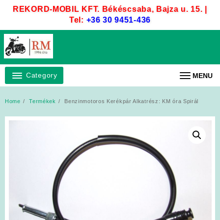
Skip
REKORD-MOBIL KFT. Békéscsaba, Bajza u. 15. |
to
Tel:
+36 30 9451-436
content
Category
MENU
Home
Termékek
Benzinmotoros Kerékpár Alkatrész: KM óra Spirál