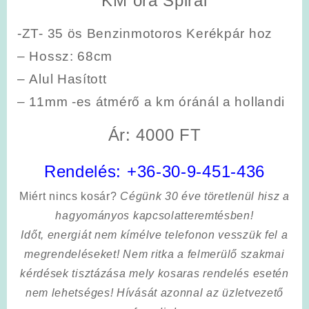
KM óra Spirál
-ZT- 35 ös Benzinmotoros Kerékpár hoz
–
Hossz
: 68cm
–
Alul Hasított
–
11mm -es
átmérő a km óránál a hollandi
Ár: 4000 FT
Rendelés:
+36-30-9-451-436
Miért nincs kosár?
Cégünk 30 éve töretlenül hisz a
hagyományos kapcsolatteremtésben!
Időt, energiát nem kímélve
telefonon vesszük fel a
megrendeléseket! Nem ritka a felmerülő szakmai
kérdések tisztázása mely kosaras rendelés esetén
nem lehetséges! Hívását azonnal az üzletvezető