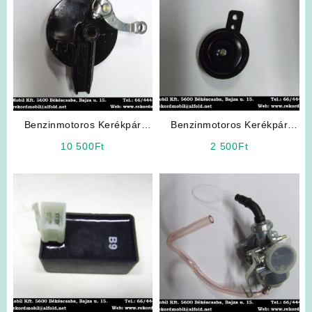
Benzinmotoros Kerékpár
Benzinmotoros Kerékpár
Alkatrész: Hátsó Fékalaplap
Kiegészítő: Jelző Kürt
10 500
Ft
2 500
Ft
(4T)