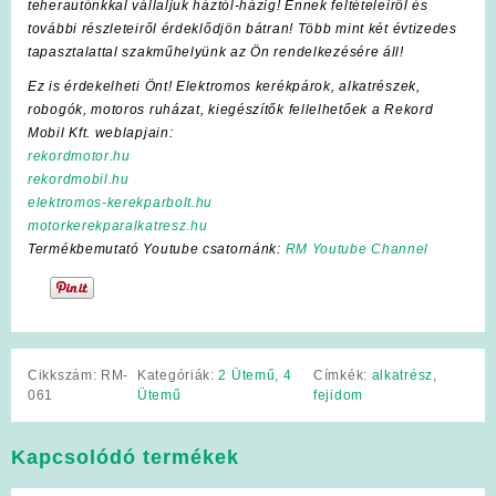
teherautónkkal vállaljuk háztól-házig! Ennek feltételeiről és
további részleteiről érdeklődjön bátran! Több mint két évtizedes
tapasztalattal szakműhelyünk az Ön rendelkezésére áll!
Ez is érdekelheti Önt! Elektromos kerékpárok, alkatrészek,
robogók, motoros ruházat, kiegészítők fellelhetőek a Rekord
Mobil Kft. weblapjain:
rekordmotor.hu
rekordmobil.hu
elektromos-kerekparbolt.hu
motorkerekparalkatresz.hu
Termékbemutató Youtube csatornánk:
RM Youtube Channel
Cikkszám:
RM-
Kategóriák:
2 Ütemű
,
4
Címkék:
alkatrész
,
061
Ütemű
fejidom
Kapcsolódó termékek