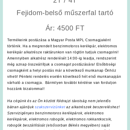
2T / 4T
Fejidom-belső műszerfal tartó
Ár: 4500 FT
Termékeink postázása a Magyar Posta MPL Csomagjaként
történik. Ha a megrendelt benzinmotoros kerékpár, elektromos
kerékpár alkatrésze raktárunkon van rögtön tudjuk csomagolni!
Amennyiben alkatrész rendelését 14:00-ig leadja, rendszerint
még aznap összeállítjuk a csomagot postázására! Elsőbbségi
csomagként a helyi postás már a következő munkanap Önhöz
viheti! Pénteki rendelés esetén következő hét első munkanapján
várható a csomagja. Bármilyen további kérdése van forduljon
hozzánk bizalommal!
Ha cégünk és az Ön közötti földrajzi távolság nem jelentős
bátran ajánljuk
szakszervizünket
az alkatrészek beszereléshez!
Szervizigényes benzinmotoros kerékpárok, elektromos
kerékpárok, elektromos robogók, elektromos rokkantkocsik,
robogók beszállítását (elsősorban Békés megyében) saját