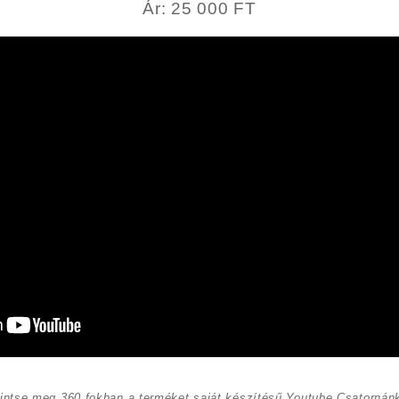
Ár: 25 000 FT
intse meg 360 fokban a terméket saját készítésű Youtube Csatornán