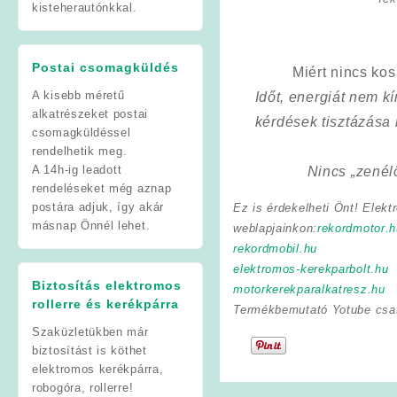
kisteherautónkkal.
Postai csomagküldés
Miért nincs ko
A kisebb méretű
Időt, energiát nem 
alkatrészeket postai
kérdések tisztázása
csomagküldéssel
rendelhetik meg.
A 14h-ig leadott
Nincs „zenél
rendeléseket még aznap
postára adjuk, így akár
Ez is érdekelheti Önt! Elekt
másnap Önnél lehet.
weblapjainkon:
rekordmotor.h
rekordmobil.hu
elektromos-kerekparbolt.hu
Biztosítás elektromos
motorkerekparalkatresz.hu
rollerre és kerékpárra
Termékbemutató Yotube csa
Szaküzletükben már
biztosítást is köthet
elektromos kerékpárra,
robogóra, rollerre!