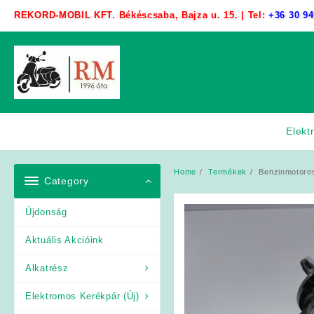
Skip
REKORD-MOBIL KFT. Békéscsaba, Bajza u. 15. | Tel:
+36 30 94
to
content
Elekt
Home
Termékek
Benzinmotoros
Category
Újdonság
Aktuális Akcióink
Alkatrész
Elektromos Kerékpár (Új)