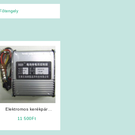
Főtengely
Elektromos kerékpár
vezérlő elektronika
11 500
Ft