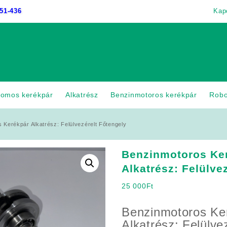
51-436
Kap
romos kerékpár
Alkatrész
Benzinmotoros kerékpár
Rob
 Kerékpár Alkatrész: Felülvezérelt Főtengely
Benzinmotoros Ke
Alkatrész: Felülve
25 000
Ft
Benzinmotoros Ke
Alkatrész: Felülve