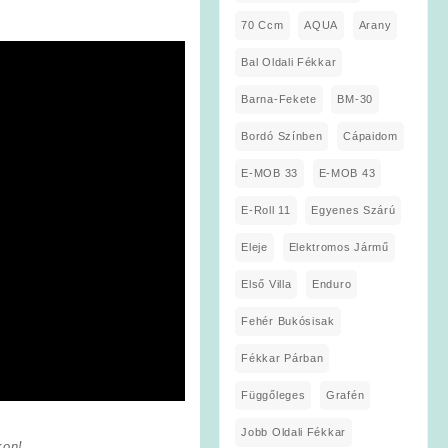
70 Ccm
AQUA
Arany
Bal Oldali Fékkar
Barna-Fekete
BM-30
Bordó Színben
Cápaidom
E-MOB 33
E-MOB 43
E-Roll 11
Egyenes Szárú
Eleje
Elektromos Jármű
Első Villa
Enduro
Fehér Bukósisak
Fékkar Párban
Függőleges
Grafén
Jobb Oldali Fékkar
kon!