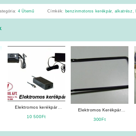
ategória:
4 Ütemű
Címkék:
benzinmotoros kerékpár
,
alkatrész
,
k
Elektromos kerékpár
Elektromos Kerékpár
akkumulátor töltő 48V
Kosártartó Konzol
10 500
Ft
300
Ft