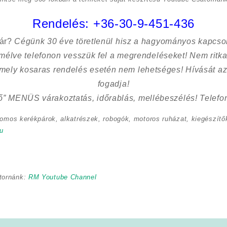
Rendelés:
+36-30-9-451-436
sár?
Cégünk 30 éve töretlenül hisz a hagyományos kapcso
kímélve
telefonon vesszük fel a megrendeléseket! Nem ritk
 mely kosaras rendelés esetén nem lehetséges! Hívását az
fogadja!
ő” MENÜS várakoztatás, időrablás, mellébeszélés! Telefon
romos kerékpárok, alkatrészek, robogók, motoros ruházat, kiegészítők
u
tornánk:
RM Youtube Channel