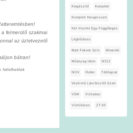
Kiegészítő
Komplett
Komplett Hengerszett
latteremtésben!
Két Visztint Egy Függőleges
a a felmerülő szakmai
Léghűtéses
onnal az üzletvezető
Matt Fekete Szín
Minarelli
áljon bátran!
Műanyag Idom
N312
 fellelhetőek
NOX
Roller
Töltőajzat
Vezérmű Láncfeszítő Szett
VSM
Vízhatlan
Vízhűtéses
ZT-65