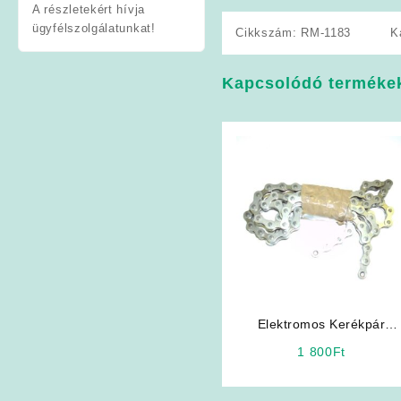
A részletekért hívja
ügyfélszolgálatunkat!
Cikkszám:
RM-1183
K
Kapcsolódó terméke
Elektromos Kerékpár
Alkatrész: Lánc
1 800
Ft