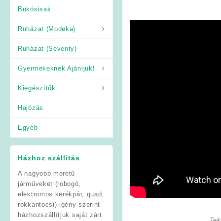
Bukósisak
Ruházat (Modeka)
Ruházat (Seventy)
Gyermekeknek Ajánljuk!
Kiegészítők
Hajózás
Egyéb
Házhoz szállítás
A nagyobb méretű
járműveket (robogó,
elektromos kerékpár, quad,
rokkantocsi) igény szerint
házhozszállítjuk saját zárt
Tek