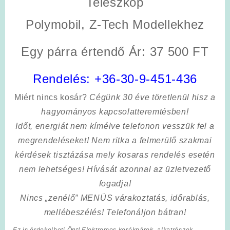
Teleszkóp
Polymobil, Z-Tech Modellekhez
Egy párra értendő Ár: 37 500 FT
Rendelés:
+36-30-9-451-436
Miért nincs kosár?
Cégünk 30 éve töretlenül hisz a
hagyományos kapcsolatteremtésben!
Időt, energiát nem kímélve
telefonon vesszük fel a
megrendeléseket! Nem ritka a felmerülő szakmai
kérdések tisztázása mely kosaras rendelés esetén
nem lehetséges! Hívását azonnal az üzletvezető
fogadja!
Nincs „zenélő” MENÜS várakoztatás, időrablás,
mellébeszélés! Telefonáljon bátran!
Ez is érdekelheti Önt! Elektromos kerékpárok, alkatrészek,