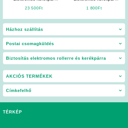
Akkumulátor 12V 20Ah Ritar
Alkatrész: Lánc
23 500
Ft
1 800
Ft
Házhoz szállítás
Postai csomagküldés
Biztosítás elektromos rollerre és kerékpárra
AKCIÓS TERMÉKEK
Címkefelhő
TÉRKÉP