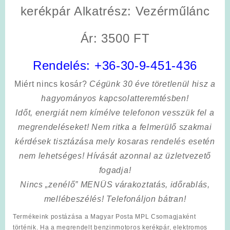
kerékpár Alkatrész: Vezérműlánc
Ár: 3500 FT
Rendelés:
+36-30-9-451-436
Miért nincs kosár?
Cégünk 30 éve töretlenül hisz a
hagyományos kapcsolatteremtésben!
Időt, energiát nem kímélve
telefonon vesszük fel a
megrendeléseket! Nem ritka a felmerülő szakmai
kérdések tisztázása mely kosaras rendelés esetén
nem lehetséges! Hívását azonnal az üzletvezető
fogadja!
Nincs „zenélő” MENÜS várakoztatás, időrablás,
mellébeszélés! Telefonáljon bátran!
Termékeink postázása a Magyar Posta MPL Csomagjaként
történik. Ha a megrendelt benzinmotoros kerékpár, elektromos