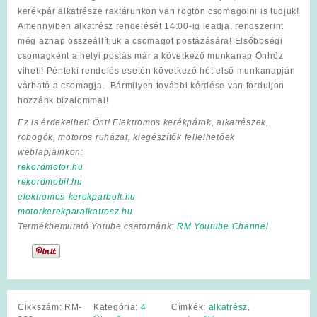
kerékpár alkatrésze raktárunkon van rögtön csomagolni is tudjuk!
Amennyiben alkatrész rendelését 14:00-ig leadja, rendszerint
még aznap összeállítjuk a csomagot postázására! Elsőbbségi
csomagként a helyi postás már a következő munkanap Önhöz
viheti! Pénteki rendelés esetén következő hét első munkanapján
várható a csomagja. Bármilyen további kérdése van forduljon
hozzánk bizalommal!
Ez is érdekelheti Önt! Elektromos kerékpárok, alkatrészek,
robogók, motoros ruházat, kiegészítők fellelhetőek
weblapjainkon:
rekordmotor.hu
rekordmobil.hu
elektromos-kerekparbolt.hu
motorkerekparalkatresz.hu
Termékbemutató Yotube csatornánk:
RM Youtube Channel
Cikkszám:
RM-
Kategória:
4
Címkék:
alkatrész
,