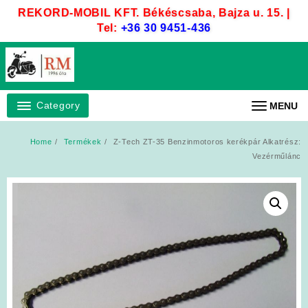
Skip
REKORD-MOBIL KFT. Békéscsaba, Bajza u. 15. |
to
Tel:
+36 30 9451-436
content
Category
MENU
Home
Termékek
Z-Tech ZT-35 Benzinmotoros kerékpár Alkatrész:
Vezérműlánc