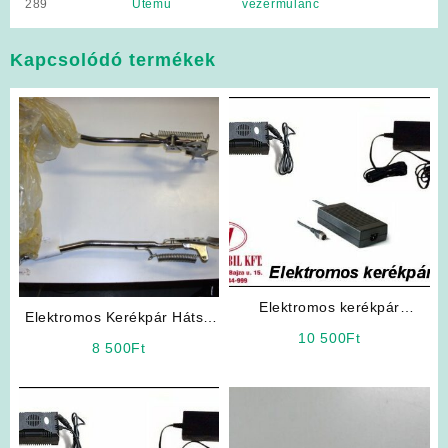
289
Ütemű
vezérműlánc
Kapcsolódó termékek
Elektromos kerékpár
Elektromos Kerékpár Hátsó
akkumulátor töltő 48V
10 500
Ft
Sztender
8 500
Ft