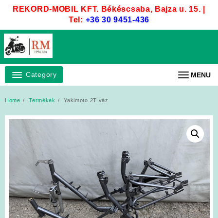
Skip
REKORD-MOBIL KFT. Békéscsaba, Bajza u. 15. |
to
Tel:
+36 30 9451-436
content
Category
MENU
Home
Termékek
Yakimoto 2T váz