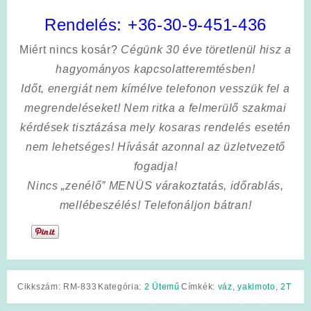
Rendelés:
+36-30-9-451-436
Miért nincs kosár?
Cégünk 30 éve töretlenül hisz a
hagyományos kapcsolatteremtésben!
Időt, energiát nem kímélve
telefonon vesszük fel a
megrendeléseket! Nem ritka a felmerülő szakmai
kérdések tisztázása mely kosaras rendelés esetén
nem lehetséges! Hívását azonnal az üzletvezető
fogadja!
Nincs „zenélő” MENÜS várakoztatás, időrablás,
mellébeszélés! Telefonáljon bátran!
Cikkszám:
RM-833
Kategória:
2 Ütemű
Címkék:
váz
,
yakimoto
,
2T