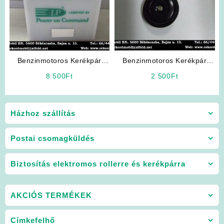
Benzinmotoros Kerékpár
Benzinmotoros Kerékpár
Alkatrész: Akkumulátor
Kiegészítő: Jelző Kürt
8 500
Ft
2 500
Ft
Házhoz szállítás
Postai csomagküldés
Biztosítás elektromos rollerre és kerékpárra
AKCIÓS TERMÉKEK
Címkefelhő