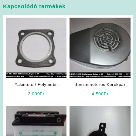
Kapcsolódó termékek
Yakimoto / Polymobil
Benzinmotoros Kerékpár
Alkatrész: Hengerfejtömítés
Yakimoto Freeday 2T
2 000
Ft
4 500
Ft
Ventillátor burkolatház