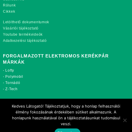
Rólunk
Cikkek
Letölthető dokumentumok
Vásárlói tájékoztató
Youtube termékvideók
Adatkezelési tájékoztató
FORGALMAZOTT ELEKTROMOS KERÉKPÁR
MÁRKÁK
-
Lofty
-
Polymobil
-
Tornádó
-
Z-Tech
TOVÁBBI OLDALAINK:
Kedves Látogató! Tájékoztatjuk, hogy a honlap felhasználói
rekordmobil.hu
élmény fokozásának érdekében sütiket alkalmazunk. A
rekordmotor.hu
honlapunk használatával ön a tájékoztatásunkat tudomásul
motorkerekparalkatreszek.hu
veszi.