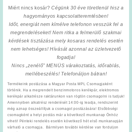
Miért nincs kosár?
Cégünk 30 éve töretlenül hisz a
hagyományos kapcsolatteremtésben!
Időt, energiát nem kímélve
telefonon vesszük fel a
megrendeléseket! Nem ritka a felmerülő szakmai
kérdések tisztázása mely kosaras rendelés esetén
nem lehetséges! Hívását azonnal az üzletvezető
fogadja!
Nincs „zenélő” MENÜS várakoztatás, időrablás,
mellébeszélés! Telefonáljon bátran!
Termékeink postázása a Magyar Posta MPL Csomagjaként
történik. Ha a megrendelt benzinmotoros kerékpár, elektromos
kerékpár alkatrésze raktárunkon van rögtön csomagolni is tudjuk!
Amennyiben alkatrész rendelését 14:00-ig leadja, rendszerint
még aznap összeállítjuk a csomagot postázására! Elsőbbségi
csomagként a helyi postás már a következő munkanap Önhöz
viheti! Pénteki rendelés esetén következő hét első munkanapján
várható a csomagja. Bármilyen további kérdése van forduljon