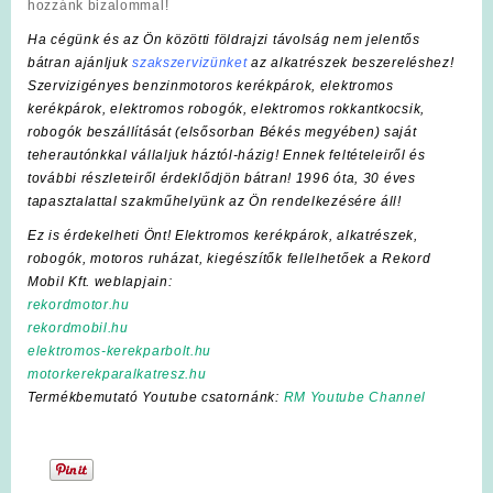
hozzánk bizalommal!
Ha cégünk és az Ön közötti földrajzi távolság nem jelentős
bátran ajánljuk
szakszervizünket
az alkatrészek beszereléshez!
Szervizigényes benzinmotoros kerékpárok, elektromos
kerékpárok, elektromos robogók, elektromos rokkantkocsik,
robogók beszállítását (elsősorban Békés megyében) saját
teherautónkkal vállaljuk háztól-házig! Ennek feltételeiről és
további részleteiről érdeklődjön bátran! 1996 óta, 30 éves
tapasztalattal szakműhelyünk az Ön rendelkezésére áll!
Ez is érdekelheti Önt! Elektromos kerékpárok, alkatrészek,
robogók, motoros ruházat, kiegészítők fellelhetőek a Rekord
Mobil Kft. weblapjain:
rekordmotor.hu
rekordmobil.hu
elektromos-kerekparbolt.hu
motorkerekparalkatresz.hu
Termékbemutató Youtube csatornánk:
RM Youtube Channel