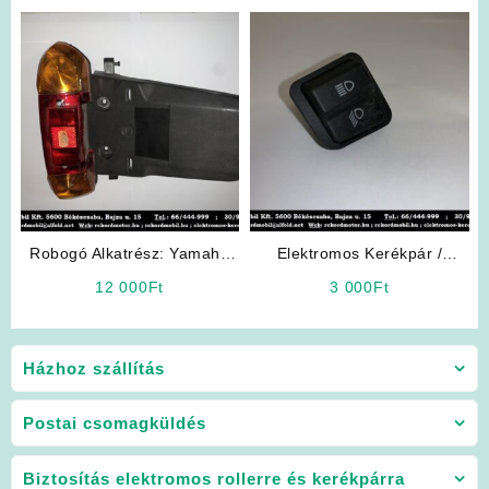
Robogó Alkatrész: Yamaha
Elektromos Kerékpár /
Mint Hátsó Lámpa
Robogó Alkatrész: Fényváltó
12 000
Ft
3 000
Ft
Kapcsoló
Házhoz szállítás
Postai csomagküldés
Biztosítás elektromos rollerre és kerékpárra