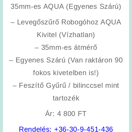
35mm-es AQUA (Egyenes Szárú)
– Levegőszűrő Robogóhoz AQUA
Kivitel (Vízhatlan)
– 35mm-es átmérő
– Egyenes Szárú (Van raktáron 90
fokos kivetelben is!)
– Feszítő Gyűrű / bilinccsel mint
tartozék
Ár: 4 800 FT
Rendelés:
+36-30-9-451-436