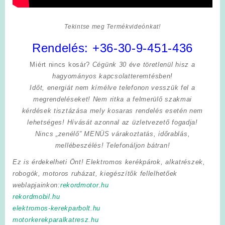
Tekintse meg Termékvideónkat!
Rendelés:
+36-30-9-451-436
Miért nincs kosár?
Cégünk 30 éve töretlenül hisz a
hagyományos kapcsolatteremtésben!
Időt, energiát nem kímélve
telefonon vesszük fel a
megrendeléseket! Nem ritka a felmerülő szakmai
kérdések tisztázása mely kosaras rendelés esetén nem
lehetséges! Hívását azonnal az üzletvezető fogadja!
Nincs „zenélő” MENÜS várakoztatás, időrablás,
mellébeszélés! Telefonáljon bátran!
Ez is érdekelheti Önt! Elektromos kerékpárok, alkatrészek,
robogók, motoros ruházat, kiegészítők fellelhetőek
weblapjainkon:
rekordmotor.hu
rekordmobil.hu
elektromos-kerekparbolt.hu
motorkerekparalkatresz.hu