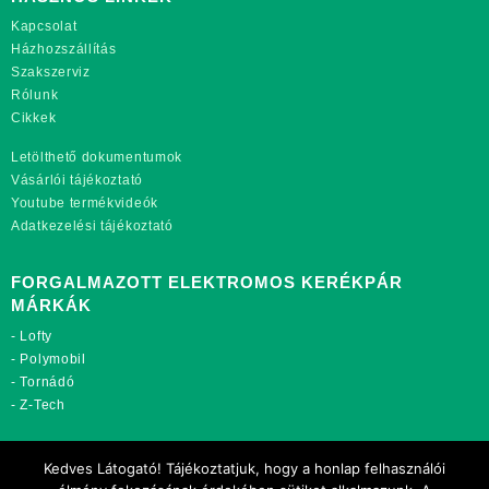
Kapcsolat
Házhozszállítás
Szakszerviz
Rólunk
Cikkek
Letölthető dokumentumok
Vásárlói tájékoztató
Youtube termékvideók
Adatkezelési tájékoztató
FORGALMAZOTT ELEKTROMOS KERÉKPÁR
MÁRKÁK
-
Lofty
-
Polymobil
-
Tornádó
-
Z-Tech
TOVÁBBI OLDALAINK:
Kedves Látogató! Tájékoztatjuk, hogy a honlap felhasználói
rekordmobil.hu