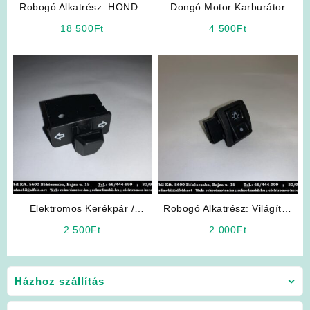
Robogó Alkatrész: HONDA
Dongó Motor Karburátor
Tact Karburátor
Felújító Garnitúra
18 500
Ft
4 500
Ft
Elektromos Kerékpár /
Robogó Alkatrész: Világítás
Robogó Alkatrész: Irányjelző
kapcsoló
2 500
Ft
2 000
Ft
Házhoz szállítás