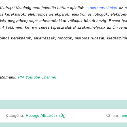
öldrajzi távolság nem jelentős bátran ajánljuk
szakszervizünket
az a
s kerékpárok, elektromos kerékpárok, elektromos robogók, elektrom
kés megyében) saját teherautónkkal vállaljuk háztól-házig! Ennek felt
ran! Több mint két évtizedes tapasztalattal szakműhelyünk az Ön rend
romos kerékpárok, alkatrészek, robogók, motoros ruházat, kiegészítő
atornánk:
RM Youtube Channel
Kategória:
Robogó Alkatrész (Új)
Címke:
len