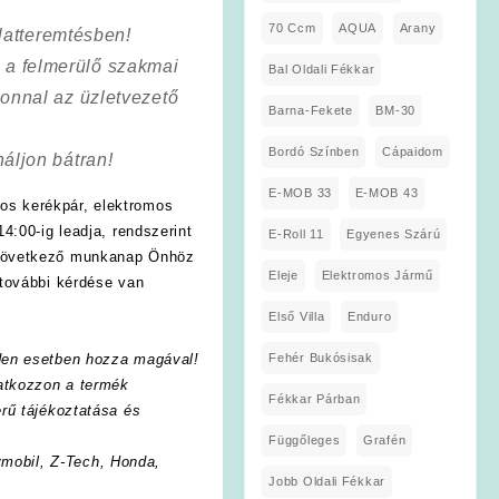
70 Ccm
AQUA
Arany
latteremtésben!
a a felmerülő szakmai
Bal Oldali Fékkar
onnal az üzletvezető
Barna-Fekete
BM-30
Bordó Színben
Cápaidom
áljon bátran!
E-MOB 33
E-MOB 43
os kerékpár, elektromos
4:00-ig leadja, rendszerint
E-Roll 11
Egyenes Szárú
 következő munkanap Önhöz
Eleje
Elektromos Jármű
további kérdése van
Első Villa
Enduro
Fehér Bukósisak
den esetben hozza magával!
vatkozzon a termék
Fékkar Párban
rű tájékoztatása és
Függőleges
Grafén
ymobil
,
Z-Tech
, Honda,
Jobb Oldali Fékkar