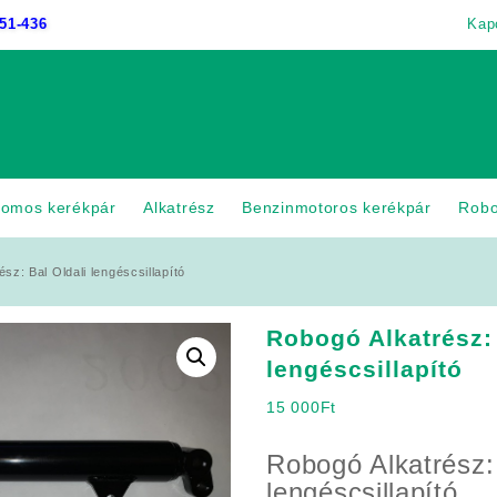
51-436
Kap
romos kerékpár
Alkatrész
Benzinmotoros kerékpár
Rob
sz: Bal Oldali lengéscsillapító
Robogó Alkatrész: 
lengéscsillapító
15 000
Ft
Robogó Alkatrész: 
lengéscsillapító