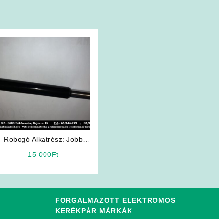
Robogó Alkatrész: Jobb
Oldali lengéscsillapító
t
15 000
Ft
FORGALMAZOTT ELEKTROMOS
KERÉKPÁR MÁRKÁK