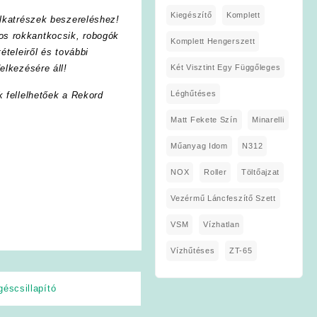
Kiegészítő
Komplett
lkatrészek beszereléshez!
os rokkantkocsik, robogók
Komplett Hengerszett
ételeiről és további
Két Visztint Egy Függőleges
elkezésére áll!
Léghűtéses
k fellelhetőek a Rekord
Matt Fekete Szín
Minarelli
Műanyag Idom
N312
NOX
Roller
Töltőajzat
Vezérmű Láncfeszítő Szett
VSM
Vízhatlan
Vízhűtéses
ZT-65
géscsillapító