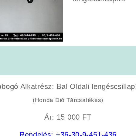
bogó Alkatrész: Bal Oldali lengéscsillap
(Honda Dió Tárcsafékes)
Ár: 15 000 FT
Rendelés:
+36-30-9-451-436