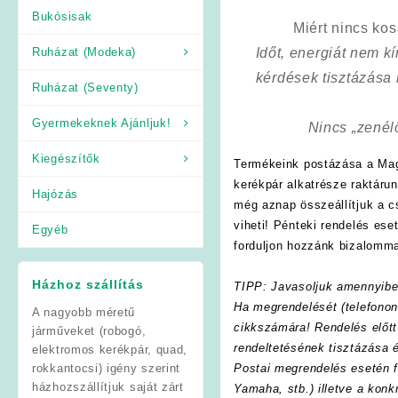
Bukósisak
Miért nincs ko
Ruházat (Modeka)
Időt, energiát nem 
kérdések tisztázása
Ruházat (Seventy)
Gyermekeknek Ajánljuk!
Nincs „zenél
Kiegészítők
Termékeink postázása a Mag
kerékpár alkatrésze raktáru
Hajózás
még aznap összeállítjuk a 
viheti! Pénteki rendelés es
Egyéb
forduljon hozzánk bizalomma
Házhoz szállítás
TIPP: Javasoljuk amennyibe
Ha megrendelését (telefonon
A nagyobb méretű
cikkszámára! Rendelés előtt
járműveket (robogó,
rendeltetésének tisztázása 
elektromos kerékpár, quad,
rokkantocsi) igény szerint
Postai megrendelés esetén f
házhozszállítjuk saját zárt
Yamaha, stb.) illetve a konk