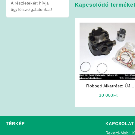
A részletekért hívja
Kapcsolódó terméke
ügyfélszolgálatunkat!
Robogó Alkatrész: ÚJ
Yamaha Racing Parts
30 000
Ft
50ccm
TÉRKÉP
KAPCSOLAT
Rekord-Mobil K