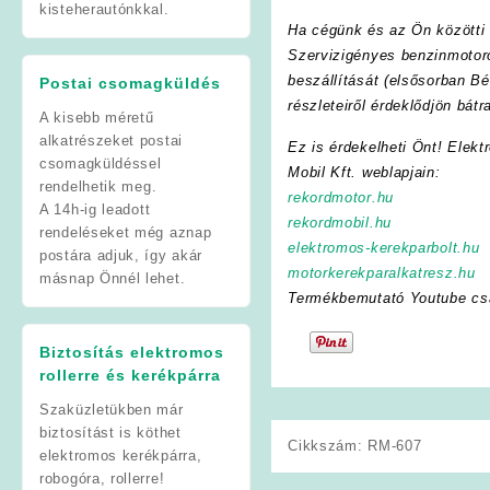
kisteherautónkkal.
Ha cégünk és az Ön közötti f
Szervizigényes benzinmotoro
beszállítását (elsősorban Bé
Postai csomagküldés
részleteiről érdeklődjön bát
A kisebb méretű
alkatrészeket postai
Ez is érdekelheti Önt! Elekt
csomagküldéssel
Mobil Kft. weblapjain:
rendelhetik meg.
rekordmotor.hu
A 14h-ig leadott
rekordmobil.hu
rendeléseket még aznap
elektromos-kerekparbolt.hu
postára adjuk, így akár
motorkerekparalkatresz.hu
másnap Önnél lehet.
Termékbemutató Youtube cs
Biztosítás elektromos
rollerre és kerékpárra
Szaküzletükben már
biztosítást is köthet
Cikkszám:
RM-607
elektromos kerékpárra,
robogóra, rollerre!