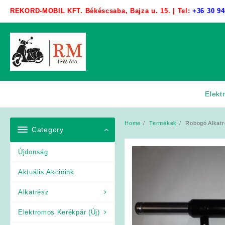
Skip
REKORD-MOBIL KFT. Békéscsaba, Bajza u. 15. | Tel:
+36 30 94
to
content
Elekt
Home
Termékek
Robogó Alkatré
Category
Újdonság
Aktuális Akcióink
Alkatrész
Elektromos Kerékpár (Új)