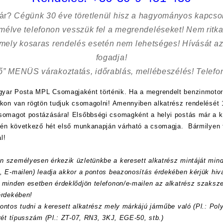
sár?
Cégünk 30 éve töretlenül hisz a hagyományos kapcso
kímélve
telefonon vesszük fel a megrendeléseket! Nem ritk
 mely kosaras rendelés esetén nem lehetséges! Hívását az
fogadja!
ő” MENÜS várakoztatás, időrablás, mellébeszélés! Telefon
yar Posta MPL Csomagjaként történik. Ha a megrendelt benzinmotor
nkon van rögtön tudjuk csomagolni! Amennyiben alkatrész rendelését 1
csomagot postázására! Elsőbbségi csomagként a helyi postás már a
etén következő hét első munkanapján várható a csomagja. Bármilyen 
l!
n személyesen érkezik üzletünkbe a keresett alkatrész mintáját min
, E-mailen) leadja akkor a pontos beazonosítás érdekében kérjük hi
 minden esetben érdeklődjön telefonon/e-mailen az alkatrész szaksze
érdekében!
ontos tudni a keresett alkatrész mely márkájú járműbe való (Pl.:
Pol
rét típusszám (Pl.: ZT-07, RN3, 3KJ, EGE-50, stb.)