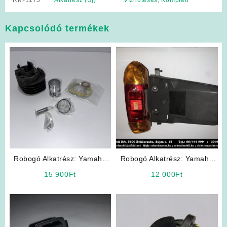
RM-1175
Alkatrész (Új)
Vízhűtéses
,
Komplett
Kapcsolódó termékek
Robogó Alkatrész: Yamaha
Robogó Alkatrész: Yamaha
3KJ Hengerszett Tömítéssel
Mint Hátsó Lámpa
15 900
Ft
12 000
Ft