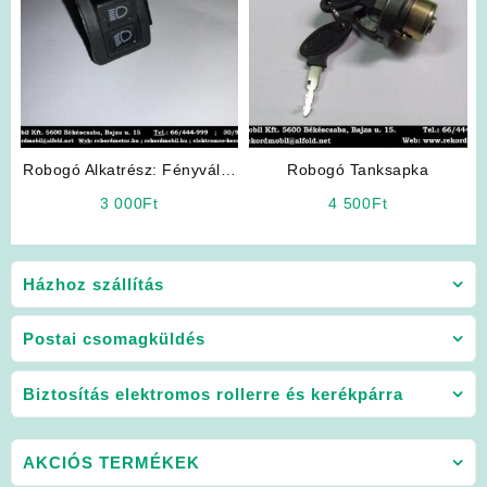
Robogó Alkatrész: Fényváltó
Robogó Tanksapka
Kapcsoló
3 000
Ft
4 500
Ft
Házhoz szállítás
Postai csomagküldés
Biztosítás elektromos rollerre és kerékpárra
AKCIÓS TERMÉKEK