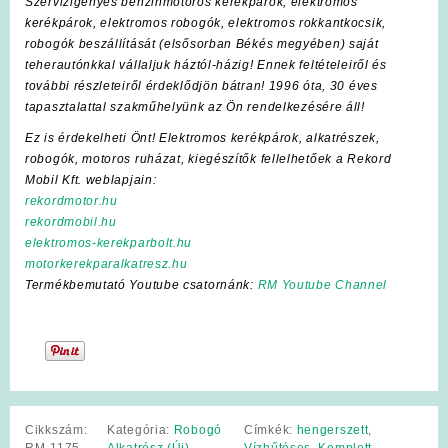
Szervizigényes benzinmotoros kerékpárok, elektromos
kerékpárok, elektromos robogók, elektromos rokkantkocsik,
robogók beszállítását (elsősorban Békés megyében) saját
teherautónkkal vállaljuk háztól-házig! Ennek feltételeiről és
további részleteiről érdeklődjön bátran! 1996 óta, 30 éves
tapasztalattal szakműhelyünk az Ön rendelkezésére áll!
Ez is érdekelheti Önt! Elektromos kerékpárok, alkatrészek,
robogók, motoros ruházat, kiegészítők fellelhetőek a Rekord
Mobil Kft. weblapjain:
rekordmotor.hu
rekordmobil.hu
elektromos-kerekparbolt.hu
motorkerekparalkatresz.hu
Termékbemutató Youtube csatornánk:
RM Youtube Channel
Cikkszám:
Kategória:
Robogó
Címkék:
hengerszett
,