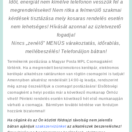
Időt, energiát nem kímélve
telefonon vesszük fel a
megrendeléseket! Nem ritka a felmerülő szakmai
kérdések tisztázása mely kosaras rendelés esetén
nem lehetséges! Hívását azonnal az üzletvezető
fogadja!
Nincs „zenélő” MENÜS várakoztatás, időrablás,
mellébeszélés! Telefonáljon bátran!
Termékeink postázása a Magyar Posta MPL Csomagjaként
történik. Ha a megrendelt benzinmotoros kerékpár, elektromos
kerékpár alkatrésze raktárunkon van rögtön csomagolni is tudjuk!
Amennyiben alkatrész rendelését 14:00-ig leadja, rendszerint
még aznap összeállítjuk a csomagot postázására! Elsőbbségi
csomagként a helyi postás már a következő munkanap Önhöz
viheti! Pénteki rendelés esetén következő hét első munkanapján
várható a csomagja. Bármilyen további kérdése van forduljon
hozzánk bizalommal!
Ha cégünk és az Ön közötti földrajzi távolság nem jelentős
bátran ajánljuk
szakszervizünket
az alkatrészek beszereléshez!